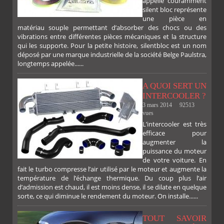
appelle couramment
silent bloc représente
une pièce en
matériau souple permettant d’absorber des chocs ou des
vibrations entre différentes pièces mécaniques et la structure
qui les supporte. Pour la petite histoire, silentbloc est un nom
déposé par une marque industrielle de la société Belge Paulstra,
FACEBOOK
TWITTER
GOOGLE
PINTEREST
longtemps appelée......
A QUOI SERT UN
INTERCOOLER ?
3 mars 2014
92513
vues
L’intercooler est très
efficace pour
augmenter la
puissance du moteur
de votre voiture. En
fait le turbo compresse l’air utilisé par le moteur et augmente la
température de l’échange thermique. Du coup plus l’air
d’admission est chaud, il est moins dense, il se dilate en quelque
sorte, ce qui diminue le rendement du moteur. On installe......
TOUT SAVOIR