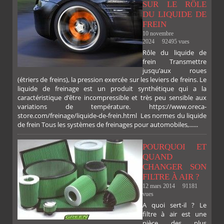
SUR LE RÔLE
DU LIQUIDE DE
FREIN
10 novembre
2024
92495 vues
Rôle du liquide de
frein Transmettre
jusqu’aux roues
(étriers de freins), la pression exercée sur les leviers de freins. Le
liquide de freinage est un produit synthétique qui a la
caractéristique d’être incompressible et très peu sensible aux
variations de température. https://www.oreca-
store.com/freinage/liquide-de-frein.html Les normes du liquide
de frein Tous les systèmes de freinages pour automobiles,......
POURQUOI ET
QUAND
CHANGER SON
FILTRE À AIR ?
12 mars 2014
91181
vues
A quoi sert-il ? Le
filtre à air est une
pièce des plus