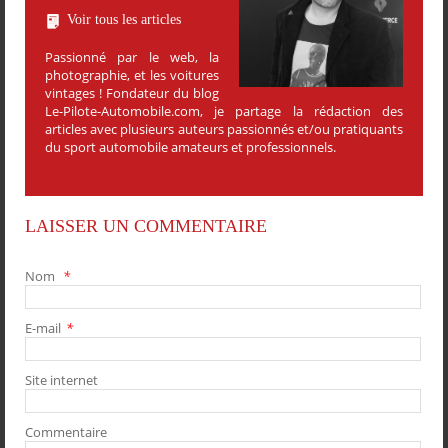
Voir tous les articles
Passionné par le web, la
photographie, et les voitures
vintages ! Fondateur du blog
Le-Pilote-Automobile.com, je partage la rédaction des
articles avec plusieurs auteurs passionnés et/ou pratiquants
du sport automobile amateurs et professionnels.
LAISSER UN COMMENTAIRE
Nom
*
E-mail
*
PARTAGER
PARTAGER
PARTAGER
PARTAGER
Site internet
Commentaire