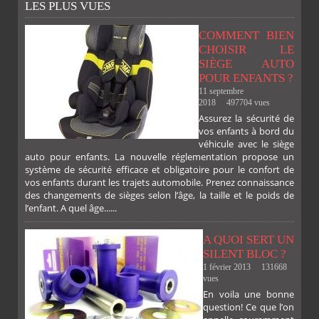
LES PLUS VUES
COMMENT BIEN
CHOISIR LE
SIÈGE AUTO
POUR ENFANTS ?
11 septembre
2018
497704 vues
Assurez la sécurité de
vos enfants à bord du
véhicule avec le siège
auto pour enfants. La nouvelle réglementation propose un
système de sécurité efficace et obligatoire pour le confort de
vos enfants durant les trajets automobile. Prenez connaissance
des changements de sièges selon l’âge, la taille et le poids de
l’enfant. A quel âge......
A QUOI SERT UN
SILENT BLOC ?
1 février 2013
131668
vues
En voila une bonne
PLUS
question! Ce que l’on