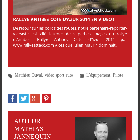
RALLYE ANTIBES CÔTE D’AZUR 2014 EN VIDÉO !
De retour sur les bords des routes, notre partenaire-reporter-
vidéaste est allé tourner de superbes images du rallye
d’Antibes. Rallye Antibes Côte d’Azur 2014 par
www.rallyeattack.com Alors que Julien Maurin dominait...
Matthieu Duval
,
video sport auto
L'équipement
,
Pilote
AUTEUR
MATHIAS
JANNEQUIN