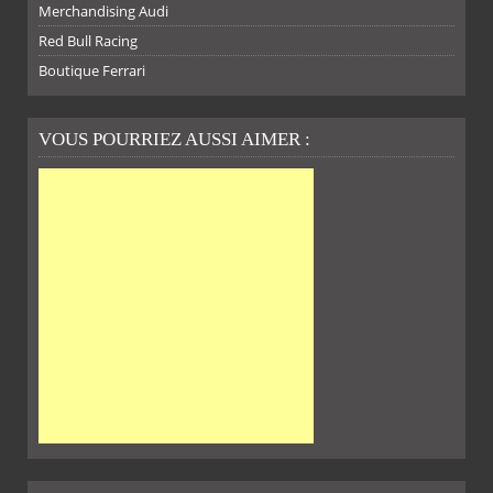
SUR
SUR
SUR
SUR
Merchandising Audi
Red Bull Racing
Boutique Ferrari
VOUS POURRIEZ AUSSI AIMER :