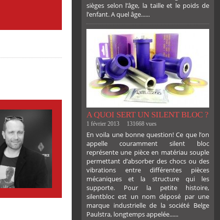
sièges selon l’âge, la taille et le poids de
l’enfant. A quel âge......
PLUS
A QUOI SERT UN SILENT BLOC ?
1 février 2013
131668 vues
En voila une bonne question! Ce que l’on
appelle couramment silent bloc
représente une pièce en matériau souple
permettant d’absorber des chocs ou des
vibrations entre différentes pièces
mécaniques et la structure qui les
supporte. Pour la petite histoire,
silentbloc est un nom déposé par une
marque industrielle de la société Belge
Paulstra, longtemps appelée......