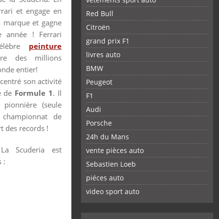
rrari et engage en
Red Bull
a marque et gagne
Citroën
e année ! Ferrari
grand prix F1
célèbre
peinture
livres auto
e des millions
BMW
onde entier!
centré son activité
Peugeot
e de
Formule 1
. Il
F1
 pionnière (seule
Audi
r championnat de
Porsche
t des records !
24h du Mans
 La Scuderia est
vente pièces auto
 :
Sebastien Loeb
piéces auto
FACEBOOK
TWITTER
YOUTUBE
GOOGLE
PINTEREST
RSS
video sport auto