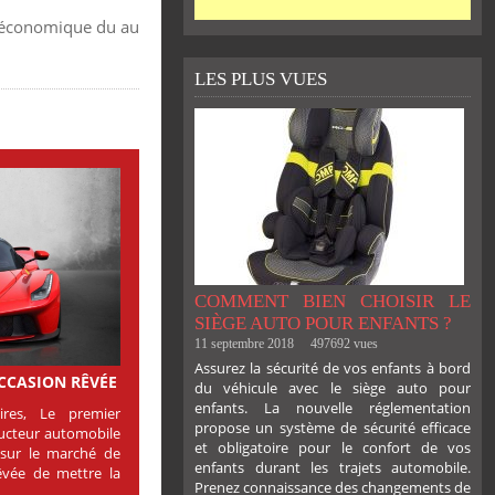
e économique du au
LES PLUS VUES
COMMENT BIEN CHOISIR LE
SIÈGE AUTO POUR ENFANTS ?
11 septembre 2018
497692 vues
Assurez la sécurité de vos enfants à bord
OCCASION RÊVÉE
du véhicule avec le siège auto pour
enfants. La nouvelle réglementation
res, Le premier
propose un système de sécurité efficace
ructeur automobile
et obligatoire pour le confort de vos
e sur le marché de
enfants durant les trajets automobile.
 rêvée de mettre la
Prenez connaissance des changements de