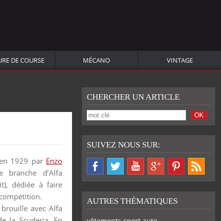
URE DE COURSE
MÉCANO
VINTAGE
CHERCHER UN ARTICLE
SUIVEZ NOUS SUR:
 en 1929 par
Enzo
ne branche d’Alfa
t), dédiée à faire
 compétition.
AUTRES THÉMATIQUES
brouille avec Alfa
e la Scuderia. En
vêtements sport auto