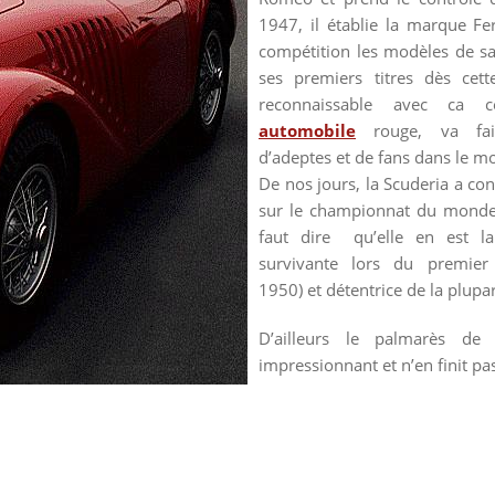
1947, il établie la marque Fe
compétition les modèles de s
ses premiers titres dès cett
reconnaissable avec ca 
automobile
rouge, va fair
d’adeptes et de fans dans le m
De nos jours, la Scuderia a con
sur le championnat du mond
faut dire qu’elle en est la
survivante lors du premie
1950) et détentrice de la plupar
D’ailleurs le palmarès de
impressionnant et n’en finit pas