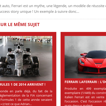
rt auto, Ferrari est un mythe, une légende, un modèle de réussit
uccess story unique ! Un exemple à suivre donc…
SUR LE MÊME SUJET
FERRARI LAFERRARI : L’
ULES 1 DE 2014 ARRIVENT !
Produite en 499 exemplai
onde en parle déjà, du fait de la
exemplaire (1/449) du const
réglementation de la FIA concernant
italien Ferrari est en vent
s Formules 1 de cette année seraient
l’occasion. C’est l’occasion
» (c’est ce que Adrian...
main dessus malgré...