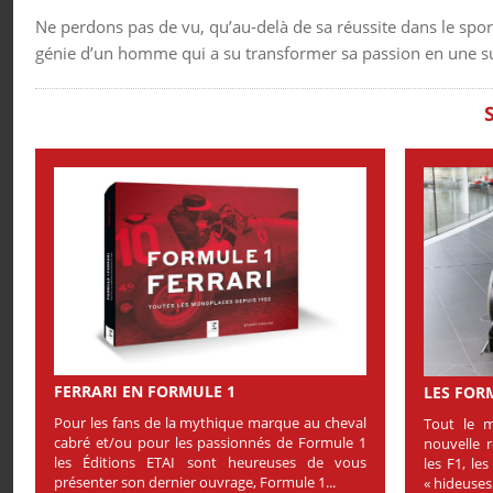
Ne perdons pas de vu, qu’au-delà de sa réussite dans le spo
génie d’un homme qui a su transformer sa passion en une s
FERRARI EN FORMULE 1
LES FORM
Pour les fans de la mythique marque au cheval
Tout le m
cabré et/ou pour les passionnés de Formule 1
nouvelle 
les Éditions ETAI sont heureuses de vous
les F1, le
présenter son dernier ouvrage, Formule 1...
« hideuses 