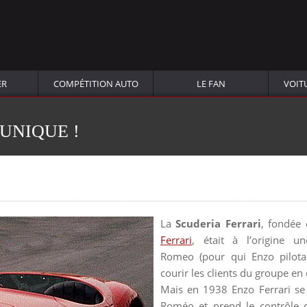
ER
COMPÉTITION AUTO
LE FAN
VOIT
 UNIQUE !
La
Scuderia Ferrari
, fondée
Ferrari
, était à l’origine u
Romeo (pour qui Enzo pilotai
courir les clients du groupe en
Mais en 1938 Enzo Ferrari se 
Roméo et prend le contrôle d