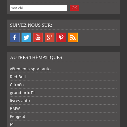
SUIVEZ NOUS SUR:
AUTRES THÉMATIQUES
vêtements sport auto
Red Bull
Citroën
grand prix F1
livres auto
SUR
SUR
SUR
SUR
BMW
FACEBOOK
TWITTER
GOOGLE
PINTEREST
PARTAGER
PARTAGER
PARTAGER
PARTAGER
PLUS
Peugeot
F1