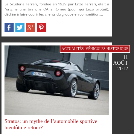
La Scuderia Ferrari, fondée en 1929 par Enzo Ferrari, était à
l’origine une branche d’Alfa Romeo (pour qui Enzo pilotait),
dédiée à faire courir les clients du groupe en compétition....
FACEBOOK
TWITTER
GOOGLE
PINTEREST
PARTAGER
PARTAGER
PARTAGER
PARTAGER
ACTUALITÉS
,
VÉHICULES HISTORIQUE
11
AOÛT
2012
SUR
SUR
SUR
SUR
Stratos: un mythe de l’automobile sportive
bientôt de retour?