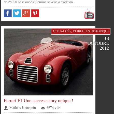
de 25000 passionnés. Comme le veut la tradition...
FACEBOOK
TWITTER
GOOGLE
PINTEREST
ACTUALITÉS
,
VÉHICULES HISTORIQUE
18
OCTOBRE
2012
Ferrari F1 Une success story unique !
Mathias Jannequin
6674 vues
SUR
SUR
SUR
SUR