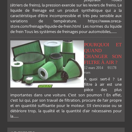
(étriers de freins), la pression exercée sur les leviers de freins. Le
liquide de freinage est un produit synthétique qui a la
caractéristique d’être incompressible et très peu sensible aux
variations de température. https://www.oreca-
store.com/freinage/liquide-de-frein.html Les normes du liquide
de frein Tous les systèmes de freinages pour automobiles,......
PLUS
FACEBOOK
TWITTER
GOOGLE
PINTEREST
POURQUOI ET
QUAND
CHANGER SON
FILTRE À AIR ?
12 mars 2014
91178
vues
A quoi sert-il ? Le
filtre à air est une
pièce des plus
importantes dans une voiture. C’est son poumon ! En effet,
c’est lui qui, par son travail de filtration, procure de l’air propre
et en quantité suffisante pour le moteur. S’il s’encrasse ou se
détériore trop, la qualité et la quantité d’air nécessaires pour
la......