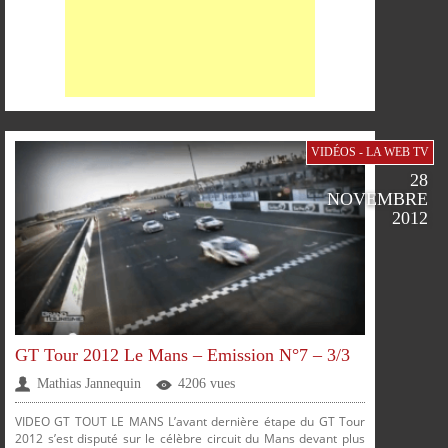
VIDÉOS - LA WEB TV
28
NOVEMBRE
2012
PARTAGER
PARTAGER
PARTAGER
PARTAGER
GT Tour 2012 Le Mans – Emission N°7 – 3/3
Mathias Jannequin
4206 vues
VIDEO GT TOUT LE MANS L’avant dernière étape du GT Tour
2012 s’est disputé sur le célèbre circuit du Mans devant plus
SUR
SUR
SUR
SUR