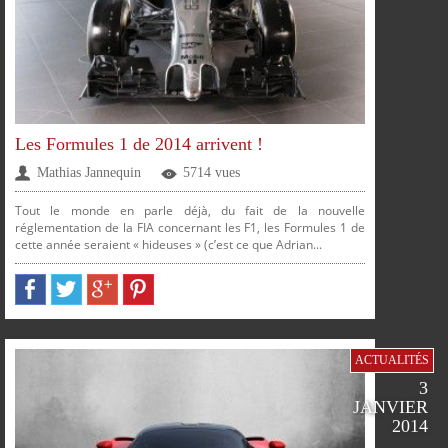
Les Formules 1 de 2014 arrivent !
Mathias Jannequin
5714 vues
Tout le monde en parle déjà, du fait de la nouvelle
réglementation de la FIA concernant les F1, les Formules 1 de
cette année seraient « hideuses » (c’est ce que Adrian...
PARTAGER
PARTAGER
PARTAGER
PARTAGER
ACTUALITÉS
3
JANVIER
2014