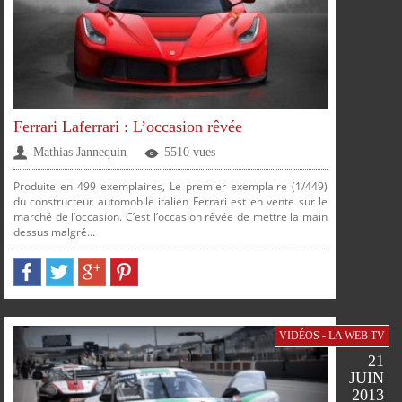
Ferrari Laferrari : L’occasion rêvée
Mathias Jannequin
5510 vues
Produite en 499 exemplaires, Le premier exemplaire (1/449)
du constructeur automobile italien Ferrari est en vente sur le
marché de l’occasion. C’est l’occasion rêvée de mettre la main
dessus malgré...
PARTAGER
PARTAGER
PARTAGER
PARTAGER
VIDÉOS - LA WEB TV
21
JUIN
2013