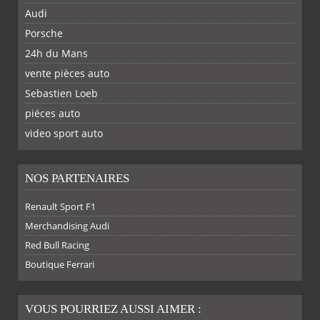
Audi
Porsche
24h du Mans
vente pièces auto
Sebastien Loeb
piéces auto
FACEBOOK
TWITTER
YOUTUBE
GOOGLE
PINTEREST
RSS
video sport auto
NOS PARTENAIRES
Renault Sport F1
Merchandising Audi
Red Bull Racing
SUR
SUR
SUR
SUR
Boutique Ferrari
VOUS POURRIEZ AUSSI AIMER :
PLUS
FACEBOOK
TWITTER
GOOGLE
PINTEREST