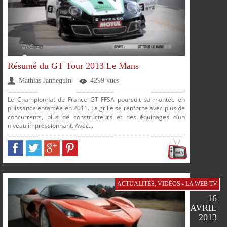
Résumé du GT Tour 2013 Le Mans
Mathias Jannequin
4299 vues
Le Championnat de France GT FFSA poursuit sa montée en
puissance entamée en 2011. La grille se renforce avec plus de
concurrents, plus de constructeurs et des équipages d’un
niveau impressionnant. Avec...
PARTAGER
PARTAGER
PARTAGER
PARTAGER
ACTUALITÉS
,
VIDÉOS - LA WEB TV
16
AVRIL
SUR
SUR
SUR
SUR
2013