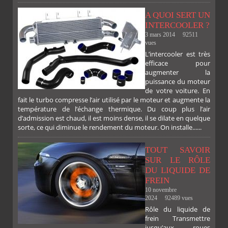
FACEBOOK
TWITTER
GOOGLE
PINTEREST
A QUOI SERT UN
INTERCOOLER ?
3 mars 2014
92511
vues
PLUS
L’intercooler est très
efficace pour
augmenter la
puissance du moteur
de votre voiture. En
fait le turbo compresse l’air utilisé par le moteur et augmente la
température de l’échange thermique. Du coup plus l’air
d’admission est chaud, il est moins dense, il se dilate en quelque
sorte, ce qui diminue le rendement du moteur. On installe......
TOUT SAVOIR
SUR LE RÔLE
DU LIQUIDE DE
FREIN
10 novembre
2024
92489 vues
Rôle du liquide de
frein Transmettre
jusqu’aux roues