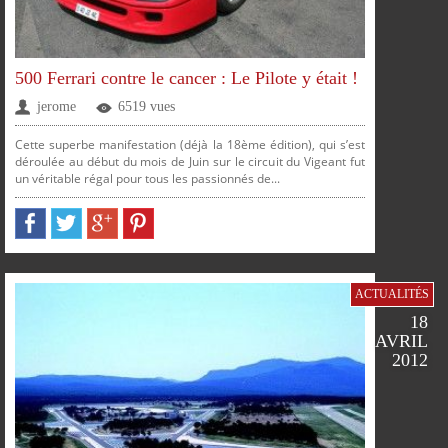
500 Ferrari contre le cancer : Le Pilote y était !
jerome
6519 vues
Cette superbe manifestation (déjà la 18ème édition), qui s’est
déroulée au début du mois de Juin sur le circuit du Vigeant fut
un véritable régal pour tous les passionnés de...
PLUS
PARTAGER
PARTAGER
PARTAGER
PARTAGER
SUR
SUR
SUR
SUR
ACTUALITÉS
FACEBOOK
TWITTER
GOOGLE
PINTEREST
18
AVRIL
2012