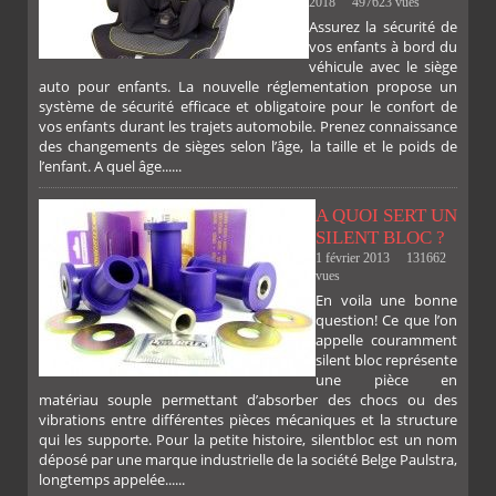
2018
497623 vues
FACEBOOK
TWITTER
GOOGLE
PINTEREST
Assurez la sécurité de
PLUS
vos enfants à bord du
SUR
SUR
SUR
SUR
véhicule avec le siège
auto pour enfants. La nouvelle réglementation propose un
système de sécurité efficace et obligatoire pour le confort de
vos enfants durant les trajets automobile. Prenez connaissance
des changements de sièges selon l’âge, la taille et le poids de
l’enfant. A quel âge......
A QUOI SERT UN
SILENT BLOC ?
1 février 2013
131662
vues
En voila une bonne
PLUS
question! Ce que l’on
appelle couramment
silent bloc représente
une pièce en
matériau souple permettant d’absorber des chocs ou des
vibrations entre différentes pièces mécaniques et la structure
qui les supporte. Pour la petite histoire, silentbloc est un nom
déposé par une marque industrielle de la société Belge Paulstra,
longtemps appelée......