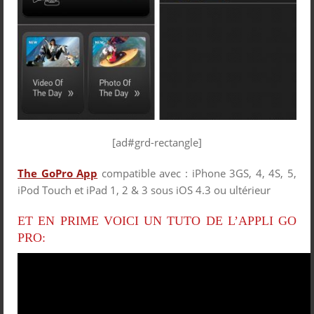
[ad#grd-rectangle]
The GoPro App
compatible avec : iPhone 3GS, 4, 4S, 5,
iPod Touch et iPad 1, 2 & 3 sous iOS 4.3 ou ultérieur
ET EN PRIME VOICI UN TUTO DE L’APPLI GO
PRO: