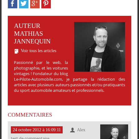
AUTEUR
MATHIAS
JANNEQUIN
Voir tous les articles
Passionné par le web, la
photographie, et les voitures
vintages ! Fondateur du blog
Le-Pilote-Automobile.com, je partage la rédaction des
articles avec plusieurs auteurs passionnés et/ou pratiquants
du sport automobile amateurs et professionnels.
COMMENTAIRES
24 octobre 2012 à 16:09:11
Alex
test de commentaire