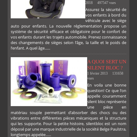
2018
497547 vues
Assurez la sécurité de
vos enfants à bord du
véhicule avec le siège
auto pour enfants. La nouvelle réglementation propose un
système de sécurité efficace et obligatoire pour le confort de
vos enfants durant les trajets automobile. Prenez connaissance
des changements de sièges selon l’âge, la taille et le poids de
l’enfant. A quel âge......
A QUOI SERT UN
SILENT BLOC ?
1 février 2013
131658
FACEBOOK
TWITTER
GOOGLE
PINTEREST
vues
En voila une bonne
PLUS
question! Ce que l’on
appelle couramment
silent bloc représente
une pièce en
matériau souple permettant d’absorber des chocs ou des
vibrations entre différentes pièces mécaniques et la structure
qui les supporte. Pour la petite histoire, silentbloc est un nom
déposé par une marque industrielle de la société Belge Paulstra,
longtemps appelée......