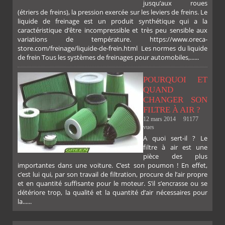
jusqu’aux roues
(étriers de freins), la pression exercée sur les leviers de freins. Le
liquide de freinage est un produit synthétique qui a la
caractéristique d’être incompressible et très peu sensible aux
variations de température. https://www.oreca-
store.com/freinage/liquide-de-frein.html Les normes du liquide
de frein Tous les systèmes de freinages pour automobiles,......
POURQUOI ET
QUAND
CHANGER SON
FILTRE À AIR ?
12 mars 2014
91177
vues
A quoi sert-il ? Le
filtre à air est une
pièce des plus
importantes dans une voiture. C’est son poumon ! En effet,
c’est lui qui, par son travail de filtration, procure de l’air propre
PLUS
et en quantité suffisante pour le moteur. S’il s’encrasse ou se
détériore trop, la qualité et la quantité d’air nécessaires pour
la......