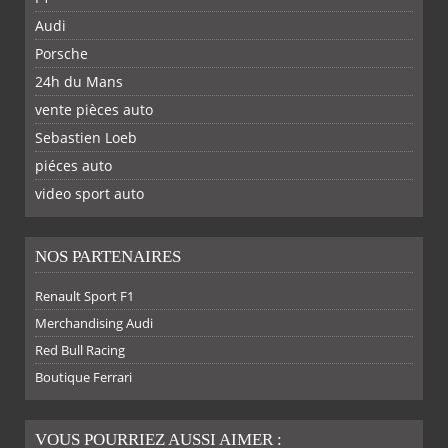
Audi
Porsche
24h du Mans
vente pièces auto
Sebastien Loeb
SUR
SUR
SUR
SUR
piéces auto
FACEBOOK
TWITTER
YOUTUBE
GOOGLE
PINTEREST
RSS
video sport auto
NOS PARTENAIRES
Renault Sport F1
Merchandising Audi
Red Bull Racing
Boutique Ferrari
VOUS POURRIEZ AUSSI AIMER :