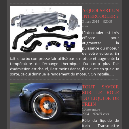
A QUOI SERT UN
INTERCOOLER ?
3 mars 2014
92509
vues
L’intercooler est très
efficace pour
augmenter la
puissance du moteur
de votre voiture. En
fait le turbo compresse l’air utilisé par le moteur et augmente la
température de l’échange thermique. Du coup plus l’air
d’admission est chaud, il est moins dense, il se dilate en quelque
sorte, ce qui diminue le rendement du moteur. On installe......
TOUT SAVOIR
SUR LE RÔLE
DU LIQUIDE DE
FREIN
10 novembre
2024
92485 vues
Rôle du liquide de
frein Transmettre