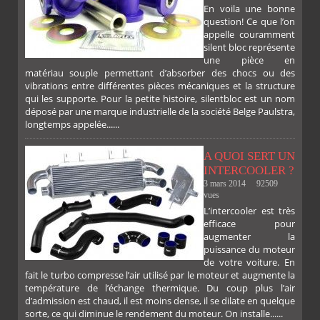
En voila une bonne
PLUS
question! Ce que l’on
appelle couramment
silent bloc représente
une pièce en
matériau souple permettant d’absorber des chocs ou des
vibrations entre différentes pièces mécaniques et la structure
qui les supporte. Pour la petite histoire, silentbloc est un nom
déposé par une marque industrielle de la société Belge Paulstra,
FACEBOOK
TWITTER
GOOGLE
PINTEREST
longtemps appelée......
A QUOI SERT UN
INTERCOOLER ?
3 mars 2014
92509
vues
L’intercooler est très
efficace pour
augmenter la
puissance du moteur
de votre voiture. En
fait le turbo compresse l’air utilisé par le moteur et augmente la
température de l’échange thermique. Du coup plus l’air
d’admission est chaud, il est moins dense, il se dilate en quelque
sorte, ce qui diminue le rendement du moteur. On installe......