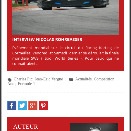
INTERVIEW NICOLAS ROHRBASSER
Évènement mondial sur le circuit du Racing Karting de
Cormeilles. Vendredi et Samedi dernier se déroulait la finale
mondiale SWS ( Sodi World Series ). Pour ceux qui ne
connaîtraient...
Charles Pic
,
Jean-Eric Vergne
Actualités
,
Compétition
Auto
,
Formule 1
AUTEUR