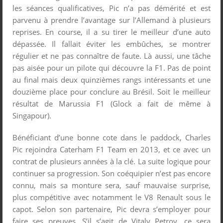
les séances qualificatives, Pic n’a pas démérité et est
parvenu à prendre l’avantage sur l’Allemand à plusieurs
reprises. En course, il a su tirer le meilleur d’une auto
dépassée. Il fallait éviter les embûches, se montrer
régulier et ne pas connaître de faute. Là aussi, une tâche
pas aisée pour un pilote qui découvre la F1. Pas de point
au final mais deux quinzièmes rangs intéressants et une
douzième place pour conclure au Brésil. Soit le meilleur
résultat de Marussia F1 (Glock a fait de même à
Singapour).
Bénéficiant d’une bonne cote dans le paddock, Charles
Pic rejoindra Caterham F1 Team en 2013, et ce avec un
contrat de plusieurs années à la clé. La suite logique pour
continuer sa progression. Son coéquipier n’est pas encore
connu, mais sa monture sera, sauf mauvaise surprise,
plus compétitive avec notamment le V8 Renault sous le
capot. Selon son partenaire, Pic devra s’employer pour
faire ses preuves. S’il s’agit de Vitaly Petrov, ce sera