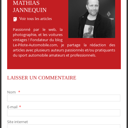
MATHIAS
JANNEQUIN
Voir tous les articles
Passionné par le web, la
photographie, et les voitures
vintages ! Fondateur du blog
Le-Pilote-Automobile.com, je partage la rédaction des
articles avec plusieurs auteurs passionnés et/ou pratiquants
du sport automobile amateurs et professionnels.
LAISSER UN COMMENTAIRE
Nom
*
E-mail
*
PARTAGER
PARTAGER
PARTAGER
PARTAGER
Site internet