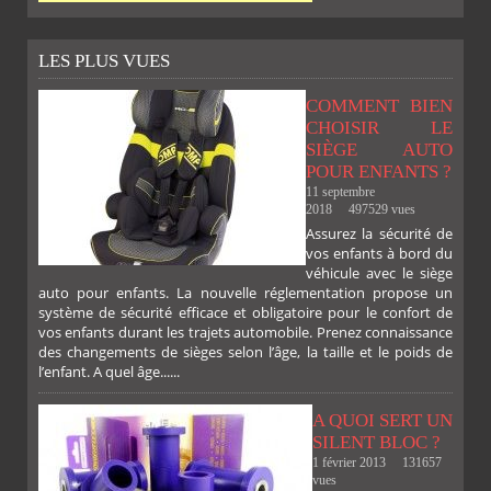
LES PLUS VUES
COMMENT BIEN
CHOISIR LE
SIÈGE AUTO
POUR ENFANTS ?
11 septembre
2018
497529 vues
Assurez la sécurité de
vos enfants à bord du
véhicule avec le siège
auto pour enfants. La nouvelle réglementation propose un
système de sécurité efficace et obligatoire pour le confort de
vos enfants durant les trajets automobile. Prenez connaissance
des changements de sièges selon l’âge, la taille et le poids de
l’enfant. A quel âge......
A QUOI SERT UN
SILENT BLOC ?
1 février 2013
131657
vues