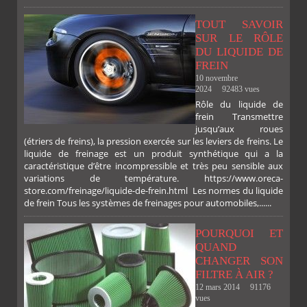
TOUT SAVOIR
SUR LE RÔLE
DU LIQUIDE DE
FREIN
10 novembre
2024
92483 vues
Rôle du liquide de
frein Transmettre
jusqu’aux roues
(étriers de freins), la pression exercée sur les leviers de freins. Le
liquide de freinage est un produit synthétique qui a la
caractéristique d’être incompressible et très peu sensible aux
variations de température. https://www.oreca-
store.com/freinage/liquide-de-frein.html Les normes du liquide
de frein Tous les systèmes de freinages pour automobiles,......
POURQUOI ET
QUAND
CHANGER SON
FILTRE À AIR ?
12 mars 2014
91176
vues