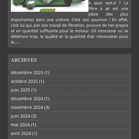
A quoi sert-il ? Le
filtre à air est une
pièce des plus
importantes dans une voiture. C’est son poumon ! En effet,
c’est lui qui, par son travail de filtration, procure de l’air propre
et en quantité suffisante pour le moteur. S’il s’encrasse ou se
détériore trop, la qualité et la quantité d’air nécessaires pour
la......
ARCHIVES
décembre 2025
(1)
octobre 2025
(1)
PLUS
juin 2025
(1)
décembre 2024
(1)
novembre 2024
(3)
juin 2024
(3)
mai 2024
(1)
avril 2024
(1)