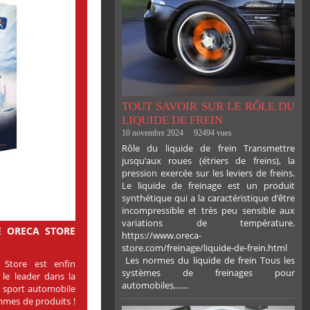
TOUT SAVOIR SUR LE RÔLE DU
LIQUIDE DE FREIN
10 novembre 2024
92494 vues
Rôle du liquide de frein Transmettre
jusqu’aux roues (étriers de freins), la
pression exercée sur les leviers de freins.
Le liquide de freinage est un produit
synthétique qui a la caractéristique d’être
incompressible et très peu sensible aux
variations de température.
E ORECA STORE
https://www.oreca-
store.com/freinage/liquide-de-frein.html
Les normes du liquide de frein Tous les
Store est enfin
systèmes de freinages pour
 le leader dans la
automobiles,......
 sport automobile
mmes de produits !