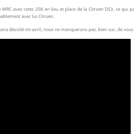
WRC avec cette 208 en lieu et place de la Citroën DS3, ce qui pa
bablement avec lui Citroën.
 sera dévoilé mi-avril, nous ne manquerons pas, bien sur, de vous