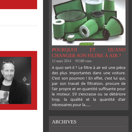
POURQUOI ET QUAND
CHANGER SON FILTRE À AIR ?
12 mars 2014
91180 vues
A quoi sert-il ? Le filtre à air est une pièce
des plus importantes dans une voiture.
C’est son poumon ! En effet, c’est lui qui,
par son travail de filtration, procure de
l’air propre et en quantité suffisante pour
le moteur. S’il s’encrasse ou se détériore
trop, la qualité et la quantité d’air
nécessaires pour la......
ARCHIVES