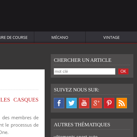
URE DE COURSE
MÉCANO
VINTAGE
CHERCHER UN ARTICLE
SUIVEZ NOUS SUR:
LES CASQUES
ar des membres de
nt le processus de
AUTRES THÉMATIQUES
 One.
vêtements sport auto