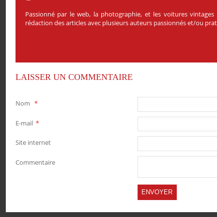
Passionné par le web, la photographie, et les voitures vintages
rédaction des articles avec plusieurs auteurs passionnés et/ou pr
LAISSER UN COMMENTAIRE
Nom
*
E-mail
*
Site internet
Commentaire
PARTAGER
PARTAGER
PARTAGER
PARTAGER