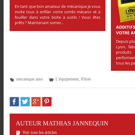
En tant que bon amateur de mécanique je vous
invite tous à enfiler votre combi mécano et à
fouiller dans votre boite à outils ! Vous êtes
prêts ? Maintenant sortez...
ADDITI
VOTRE A
Depuis plu
Lyon, fab
produits
performan
tous les pa
mecanique auto
L'équipement
,
Pilote
AUTEUR MATHIAS JANNEQUIN
Voir tous les articles