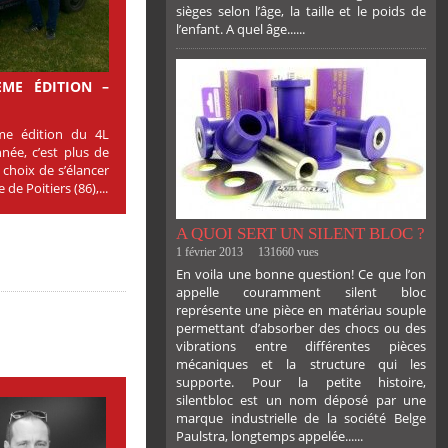
sièges selon l’âge, la taille et le poids de
l’enfant. A quel âge......
PLUS
ÈME ÉDITION –
me édition du 4L
née, c’est plus de
 choix de s’élancer
de Poitiers (86),...
A QUOI SERT UN SILENT BLOC ?
1 février 2013
131660 vues
En voila une bonne question! Ce que l’on
appelle couramment silent bloc
représente une pièce en matériau souple
permettant d’absorber des chocs ou des
vibrations entre différentes pièces
mécaniques et la structure qui les
supporte. Pour la petite histoire,
silentbloc est un nom déposé par une
marque industrielle de la société Belge
Paulstra, longtemps appelée......