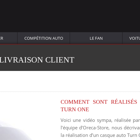
ER
COMPÉTITION AUTO
LE FAN
VOIT
 LIVRAISON CLIENT
COMMENT SONT RÉALISÉS 
TURN ONE
Voici une vidéo sympa, réalisée p
l’équipe d’Oreca-Store, nous décriva
la réalisation d’un casque auto Turn