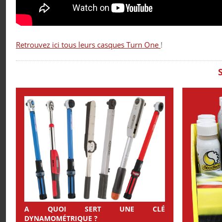
Retrouvez ici tous leurs casques Turn One
!
A QUOI SERT UNE CLÉ
DYNAMOMÉTRIQUE ?