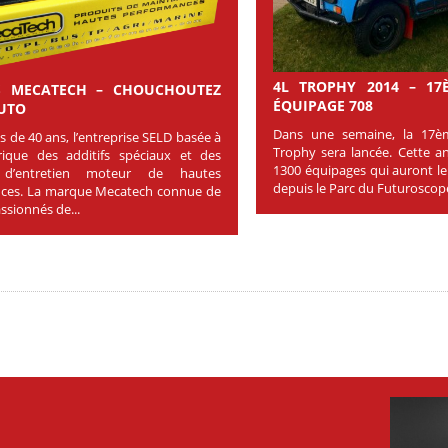
4L TROPHY 2014 – 17
FS MECATECH – CHOUCHOUTEZ
ÉQUIPAGE 708
UTO
Dans une semaine, la 17è
s de 40 ans, l’entreprise SELD basée à
Trophy sera lancée. Cette an
rique des additifs spéciaux et des
1300 équipages qui auront le
 d’entretien moteur de hautes
depuis le Parc du Futuroscope 
ces. La marque Mecatech connue de
ssionnés de...