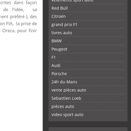
scrites dans façon
Red Bull
ce de l’idée, sa
ent préféré ), des
Citroën
on FIA, la prise de
grand prix F1
Oreca, pour finir
livres auto
BMW
Peugeot
F1
Audi
Porsche
24h du Mans
vente pièces auto
Sebastien Loeb
piéces auto
FACEBOOK
TWITTER
YOUTUBE
GOOGLE
PINTEREST
RSS
video sport auto