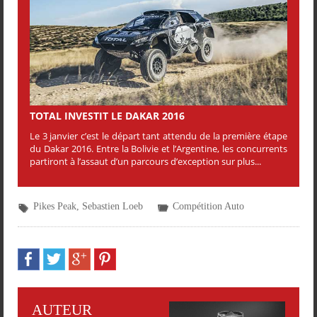
TOTAL INVESTIT LE DAKAR 2016
Le 3 janvier c’est le départ tant attendu de la première étape
du Dakar 2016. Entre la Bolivie et l’Argentine, les concurrents
partiront à l’assaut d’un parcours d’exception sur plus...
Pikes Peak
,
Sebastien Loeb
Compétition Auto
AUTEUR