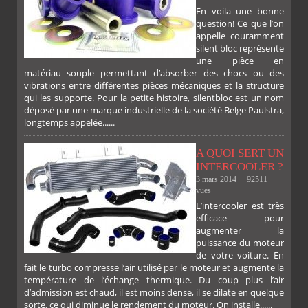
En voila une bonne
PLUS
question! Ce que l’on
appelle couramment
silent bloc représente
une pièce en
matériau souple permettant d’absorber des chocs ou des
vibrations entre différentes pièces mécaniques et la structure
qui les supporte. Pour la petite histoire, silentbloc est un nom
déposé par une marque industrielle de la société Belge Paulstra,
FACEBOOK
TWITTER
GOOGLE
PINTEREST
longtemps appelée......
A QUOI SERT UN
INTERCOOLER ?
3 mars 2014
92511
vues
L’intercooler est très
efficace pour
augmenter la
puissance du moteur
de votre voiture. En
fait le turbo compresse l’air utilisé par le moteur et augmente la
température de l’échange thermique. Du coup plus l’air
d’admission est chaud, il est moins dense, il se dilate en quelque
sorte, ce qui diminue le rendement du moteur. On installe......