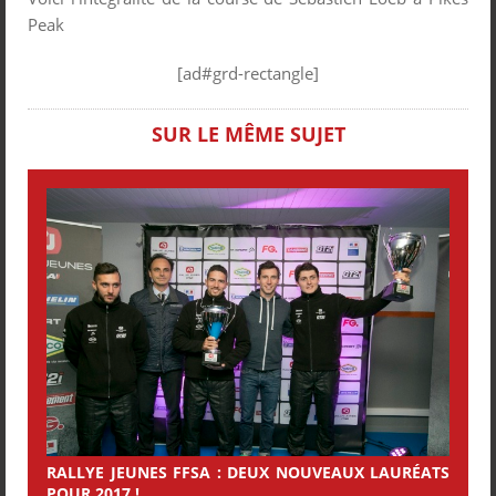
Peak
[ad#grd-rectangle]
SUR LE MÊME SUJET
RALLYE JEUNES FFSA : DEUX NOUVEAUX LAURÉATS
POUR 2017 !