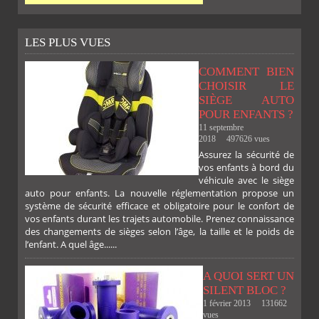
LES PLUS VUES
COMMENT BIEN
CHOISIR LE
SIÈGE AUTO
POUR ENFANTS ?
11 septembre
2018
497626 vues
Assurez la sécurité de
vos enfants à bord du
véhicule avec le siège
auto pour enfants. La nouvelle réglementation propose un
système de sécurité efficace et obligatoire pour le confort de
vos enfants durant les trajets automobile. Prenez connaissance
des changements de sièges selon l’âge, la taille et le poids de
l’enfant. A quel âge......
A QUOI SERT UN
SILENT BLOC ?
1 février 2013
131662
vues