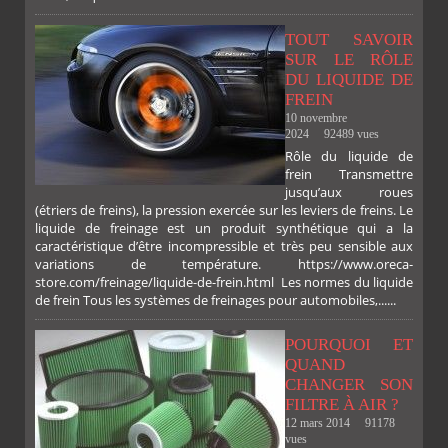
TOUT SAVOIR
SUR LE RÔLE
DU LIQUIDE DE
FREIN
10 novembre
2024
92489 vues
Rôle du liquide de
frein Transmettre
jusqu’aux roues
(étriers de freins), la pression exercée sur les leviers de freins. Le
liquide de freinage est un produit synthétique qui a la
caractéristique d’être incompressible et très peu sensible aux
variations de température. https://www.oreca-
store.com/freinage/liquide-de-frein.html Les normes du liquide
de frein Tous les systèmes de freinages pour automobiles,......
POURQUOI ET
QUAND
CHANGER SON
FILTRE À AIR ?
12 mars 2014
91178
vues