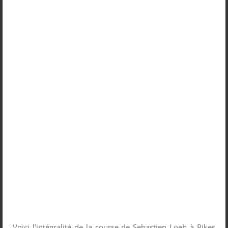
Voici l’intégralité de la course de Sebastien Loeb à Pikes