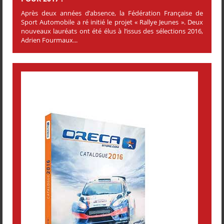
Après deux années d’absence, la Fédération Française de
Sport Automobile a ré initié le projet « Rallye Jeunes ». Deux
nouveaux lauréats ont été élus à l’issus des sélections 2016,
Adrien Fourmaux...