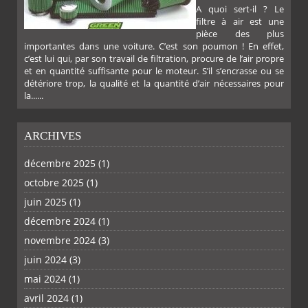
A quoi sert-il ? Le
filtre à air est une
pièce des plus
importantes dans une voiture. C’est son poumon ! En effet,
c’est lui qui, par son travail de filtration, procure de l’air propre
et en quantité suffisante pour le moteur. S’il s’encrasse ou se
détériore trop, la qualité et la quantité d’air nécessaires pour
la......
ARCHIVES
décembre 2025
(1)
octobre 2025
(1)
PLUS
juin 2025
(1)
décembre 2024
(1)
novembre 2024
(3)
juin 2024
(3)
mai 2024
(1)
avril 2024
(1)