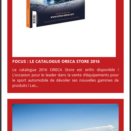
FOCUS : LE CATALOGUE ORECA STORE 2016
Le catalogue 2016 ORECA Store est enfin disponible !
L’occasion pour le leader dans la vente d’équipements pour
le sport automobile de dévoiler ses nouvelles gammes de
produits ! Les...