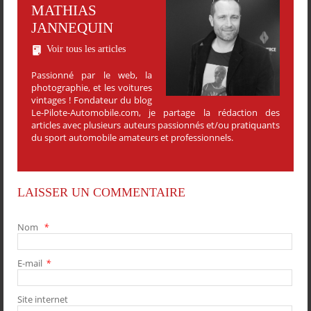
MATHIAS
JANNEQUIN
Voir tous les articles
Passionné par le web, la
photographie, et les voitures
vintages ! Fondateur du blog
Le-Pilote-Automobile.com, je partage la rédaction des
articles avec plusieurs auteurs passionnés et/ou pratiquants
du sport automobile amateurs et professionnels.
LAISSER UN COMMENTAIRE
Nom
*
E-mail
*
PARTAGER
PARTAGER
PARTAGER
PARTAGER
Site internet