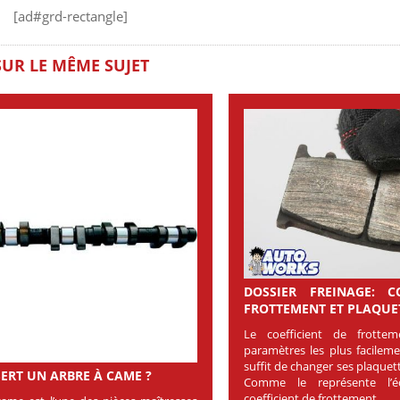
[ad#grd-rectangle]
SUR LE MÊME SUJET
DOSSIER FREINAGE: C
FROTTEMENT ET PLAQUE
Le coefficient de frotte
paramètres les plus facileme
suffit de changer ses plaquet
SERT UN ARBRE À CAME ?
Comme le représente l’éq
coefficient de frottement...