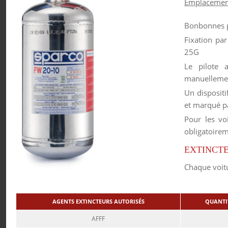
Emplacement
Bonbonnes p
Fixation par
25G
Le pilote 
manuelleme
Un dispositi
et marqué par
Pour les voi
obligatoirem
EXTINCT
Chaque voitu
AGENTS EXTINCTEURS AUTORISÉS
QUANTI
AFFF