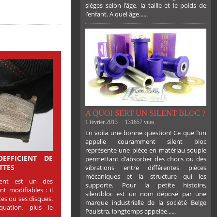
sièges selon l’âge, la taille et le poids de
l’enfant. A quel âge......
PLUS
A QUOI SERT UN SILENT BLOC ?
1 février 2013
131657 vues
En voila une bonne question! Ce que l’on
appelle couramment silent bloc
représente une pièce en matériau souple
OEFFICIENT DE
permettant d’absorber des chocs ou des
TTES
vibrations entre différentes pièces
mécaniques et la structure qui les
ment est un des
supporte. Pour la petite histoire,
nt modifiables : il
silentbloc est un nom déposé par une
tes ou ses disques.
marque industrielle de la société Belge
uation, plus le
Paulstra, longtemps appelée......