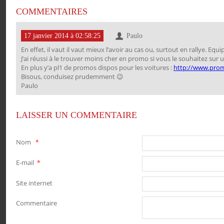
COMMENTAIRES
17 janvier 2014 à 02:58:25
Paulo
En effet, il vaut il vaut mieux l’avoir au cas ou, surtout en rallye. Equ
J’ai réussi à le trouver moins cher en promo si vous le souhaitez sur 
En plus y’a pl1 de promos dispos pour les voitures :
http://www.prom
Bisous, conduisez prudemment 😉
Paulo
LAISSER UN COMMENTAIRE
PARTAGER
PARTAGER
PARTAGER
PARTAGER
Nom
*
E-mail
*
Site internet
Commentaire