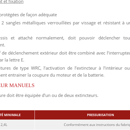
 et fixation
rotégées de façon adéquate
 2 sangles métalliques verrouillées par vissage et résistant à u
assis et attaché normalement, doit pouvoir déclencher tou
nt.
f de déclenchement extérieur doit être combiné avec l’interrupte
 la lettre E.
tures de type WRC, l’activation de l’extincteur à l’intèrieur ou
ent entrainer la coupure du moteur et de la batterie.
EUR MANUELS
re doit être équipée d’un ou de deux extincteurs.
TÉ MINIMALE
PRESSURISATION
2,4L
Conformément aux instructions du fabri