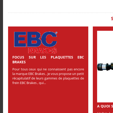
FOCUS SUR LES PLAQUETTES EBC
BRAKES
Pour tous ceux qui ne connaissent pas encore
la marque EBC Brakes , je vous propose un petit
récapitulatif de leurs gammes de plaquettes de
frein EBC Brakes , qui...
A QUOI 