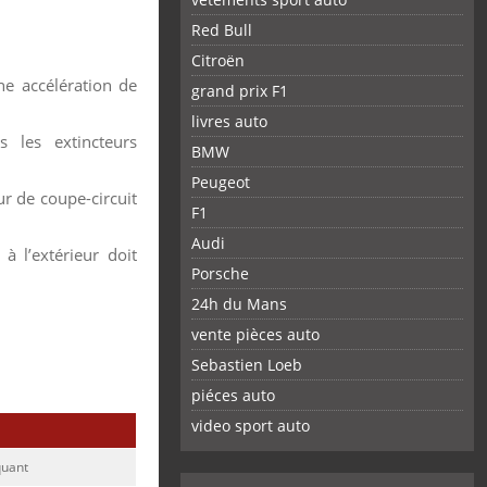
Red Bull
Citroën
ne accélération de
grand prix F1
livres auto
s les extincteurs
BMW
Peugeot
ur de coupe-circuit
F1
Audi
 à l’extérieur doit
Porsche
24h du Mans
vente pièces auto
Sebastien Loeb
piéces auto
FACEBOOK
TWITTER
YOUTUBE
GOOGLE
PINTEREST
RSS
video sport auto
quant