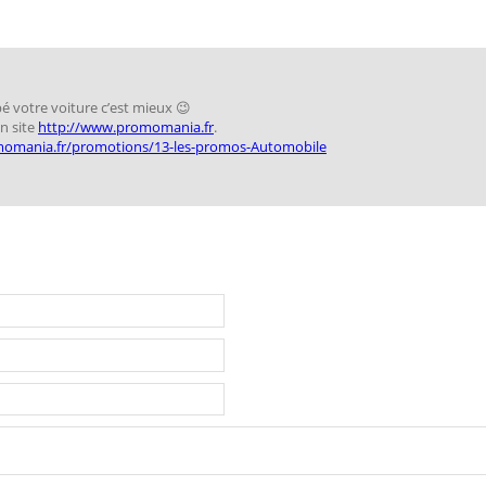
ipé votre voiture c’est mieux 😉
un site
http://www.promomania.fr
.
omania.fr/promotions/13-les-promos-Automobile