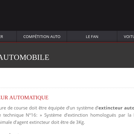
ER
COMPÉTITION AUTO
LE FAN
VOIT
 AUTOMOBILE
EUR AUTOMATIQUE
re de course doit être équipée d’un système d’
extincteur aut
te technique N°16: » Système d’extinction homologués par la F
imale d’agent extincteur doit être de 3Kg.