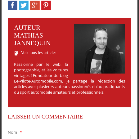
AUTEUR
MATHIAS
JANNEQUIN
Voir tous les articles
Passionné par le web, la
photographie, et les voitures
vintages ! Fondateur du blog
Le-Pilote-Automobile.com, je partage la rédaction des
articles avec plusieurs auteurs passionnés et/ou pratiquants
du sport automobile amateurs et professionnels.
LAISSER UN COMMENTAIRE
Nom
*