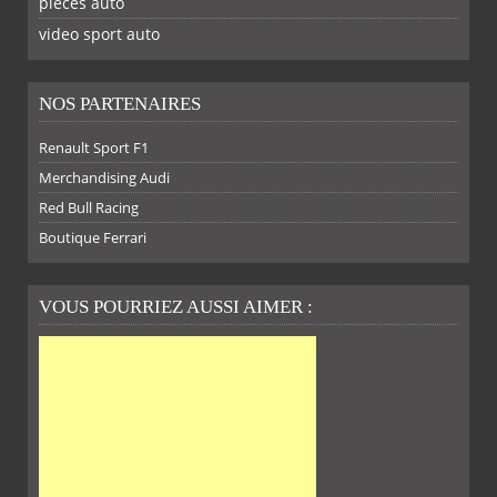
piéces auto
FACEBOOK
TWITTER
YOUTUBE
GOOGLE
PINTEREST
RSS
video sport auto
NOS PARTENAIRES
Renault Sport F1
SUR
SUR
SUR
SUR
Merchandising Audi
Red Bull Racing
Boutique Ferrari
VOUS POURRIEZ AUSSI AIMER :