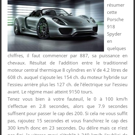
résumer
cette
Porsche
918
Spyder
en
quelques
chiffres, il faut commencer par 887, sa puissance en
chevaux. Résultat de l’addition entre le traditionnel
moteur central thermique 8 cylindres en V de 4.2 litres de
608 ch. auquel s’ajoute les 154 ch. du moteur hybride sur
l’essieu arrière plus les 127 ch. de l’électrique sur l’essieu
avant. Le régime maxi atteint 9150 tours.
Tenez vous bien à votre fauteuil, le 0 à 100 km/h
s’effectue en 2.8 secondes, alors que 7.9 secondes
suffisent pour passer le cap des 200. Si cela ne vous suffit
pas, rajoutez 15 secondes et vous franchirez le cap des
300 km/h donc en 23 secondes. Du délire mais ce n’est
pas fini, la vitesse maxi s’établit à 340 km/h j’oubliai de