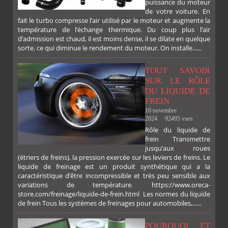
puissance du moteur
de votre voiture. En
fait le turbo compresse l’air utilisé par le moteur et augmente la
température de l’échange thermique. Du coup plus l’air
d’admission est chaud, il est moins dense, il se dilate en quelque
sorte, ce qui diminue le rendement du moteur. On installe......
TOUT SAVOIR
SUR LE RÔLE
DU LIQUIDE DE
FREIN
10 novembre
2024
92495 vues
Rôle du liquide de
frein Transmettre
jusqu’aux roues
(étriers de freins), la pression exercée sur les leviers de freins. Le
liquide de freinage est un produit synthétique qui a la
caractéristique d’être incompressible et très peu sensible aux
variations de température. https://www.oreca-
store.com/freinage/liquide-de-frein.html Les normes du liquide
de frein Tous les systèmes de freinages pour automobiles,......
POURQUOI ET