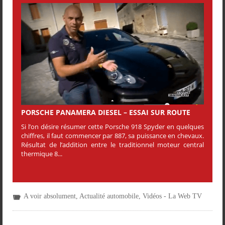
PORSCHE PANAMERA DIESEL – ESSAI SUR ROUTE
Si l’on désire résumer cette Porsche 918 Spyder en quelques
chiffres, il faut commencer par 887, sa puissance en chevaux.
Résultat de l’addition entre le traditionnel moteur central
thermique 8...
A voir absolument
,
Actualité automobile
,
Vidéos - La Web TV