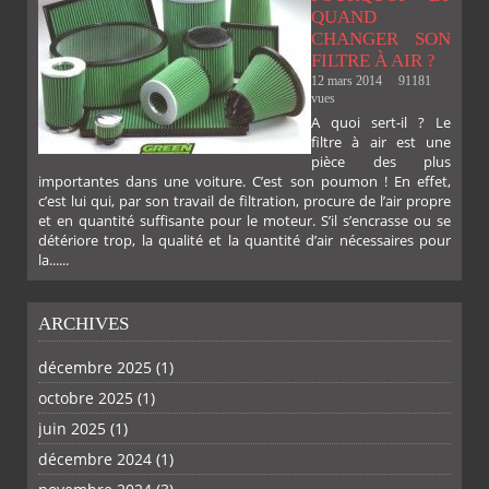
QUAND
CHANGER SON
FILTRE À AIR ?
12 mars 2014
91181
vues
A quoi sert-il ? Le
filtre à air est une
pièce des plus
importantes dans une voiture. C’est son poumon ! En effet,
c’est lui qui, par son travail de filtration, procure de l’air propre
et en quantité suffisante pour le moteur. S’il s’encrasse ou se
détériore trop, la qualité et la quantité d’air nécessaires pour
la......
ARCHIVES
décembre 2025
(1)
octobre 2025
(1)
PLUS
juin 2025
(1)
décembre 2024
(1)