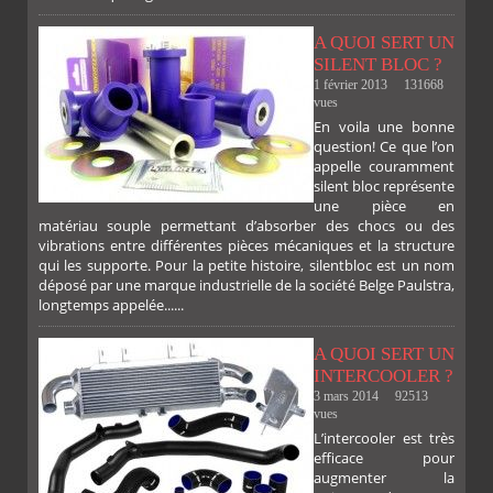
A QUOI SERT UN
SILENT BLOC ?
1 février 2013
131668
vues
En voila une bonne
PLUS
question! Ce que l’on
appelle couramment
silent bloc représente
une pièce en
matériau souple permettant d’absorber des chocs ou des
vibrations entre différentes pièces mécaniques et la structure
qui les supporte. Pour la petite histoire, silentbloc est un nom
déposé par une marque industrielle de la société Belge Paulstra,
FACEBOOK
TWITTER
GOOGLE
PINTEREST
longtemps appelée......
A QUOI SERT UN
INTERCOOLER ?
3 mars 2014
92513
vues
L’intercooler est très
efficace pour
augmenter la