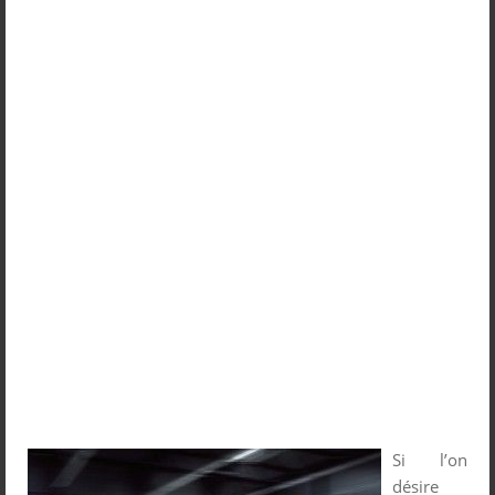
Si l’on
désire