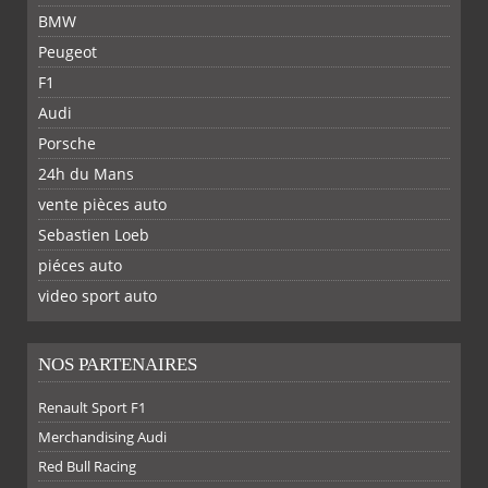
BMW
Peugeot
F1
Audi
Porsche
24h du Mans
vente pièces auto
Sebastien Loeb
piéces auto
FACEBOOK
TWITTER
YOUTUBE
GOOGLE
PINTEREST
RSS
video sport auto
NOS PARTENAIRES
Renault Sport F1
SUR
SUR
SUR
SUR
Merchandising Audi
Red Bull Racing