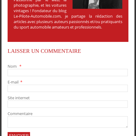
photographie, et les voitures
vintages ! Fondateur du blog
Le-Pilote-Automobile.com, je partage la rédaction des
articles avec plusieurs auteurs passionnés et/ou pratiquants
du sport automobile amateurs et professionnels.
LAISSER UN COMMENTAIRE
Nom
*
E-mail
*
PARTAGER
PARTAGER
PARTAGER
PARTAGER
Site internet
Commentaire