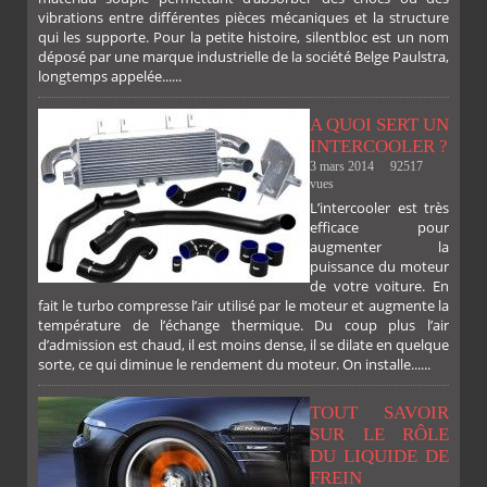
vibrations entre différentes pièces mécaniques et la structure
qui les supporte. Pour la petite histoire, silentbloc est un nom
déposé par une marque industrielle de la société Belge Paulstra,
FACEBOOK
TWITTER
GOOGLE
PINTEREST
longtemps appelée......
A QUOI SERT UN
INTERCOOLER ?
3 mars 2014
92517
vues
L’intercooler est très
efficace pour
augmenter la
puissance du moteur
de votre voiture. En
fait le turbo compresse l’air utilisé par le moteur et augmente la
température de l’échange thermique. Du coup plus l’air
d’admission est chaud, il est moins dense, il se dilate en quelque
sorte, ce qui diminue le rendement du moteur. On installe......
TOUT SAVOIR
SUR LE RÔLE
DU LIQUIDE DE
FREIN