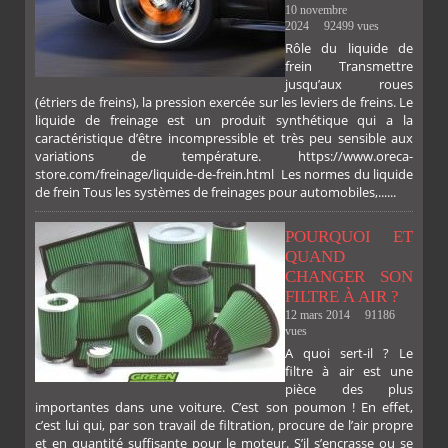
10 novembre
2024
92499 vues
Rôle du liquide de
frein Transmettre
jusqu’aux roues
(étriers de freins), la pression exercée sur les leviers de freins. Le
liquide de freinage est un produit synthétique qui a la
caractéristique d’être incompressible et très peu sensible aux
variations de température. https://www.oreca-
store.com/freinage/liquide-de-frein.html Les normes du liquide
de frein Tous les systèmes de freinages pour automobiles,......
POURQUOI ET
QUAND
CHANGER SON
FILTRE À AIR ?
12 mars 2014
91186
vues
A quoi sert-il ? Le
filtre à air est une
pièce des plus
importantes dans une voiture. C’est son poumon ! En effet,
c’est lui qui, par son travail de filtration, procure de l’air propre
et en quantité suffisante pour le moteur. S’il s’encrasse ou se