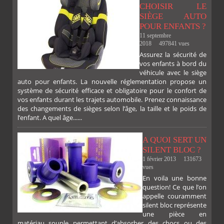
CHOISIR LE
SIÈGE AUTO
POUR ENFANTS ?
11 septembre
2018
497841 vues
Assurez la sécurité de
vos enfants à bord du
véhicule avec le siège
auto pour enfants. La nouvelle réglementation propose un
système de sécurité efficace et obligatoire pour le confort de
vos enfants durant les trajets automobile. Prenez connaissance
des changements de sièges selon l’âge, la taille et le poids de
l’enfant. A quel âge......
A QUOI SERT UN
SILENT BLOC ?
1 février 2013
131673
vues
En voila une bonne
PLUS
question! Ce que l’on
appelle couramment
silent bloc représente
une pièce en
matériau souple permettant d’absorber des chocs ou des