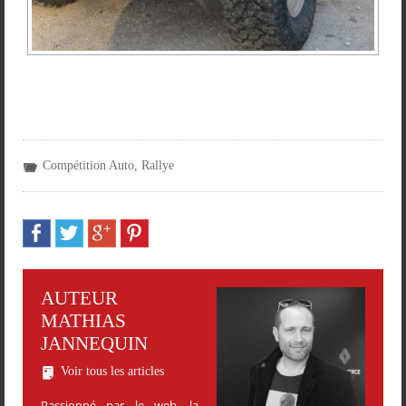
Compétition Auto
,
Rallye
AUTEUR
MATHIAS
JANNEQUIN
Voir tous les articles
Passionné par le web, la