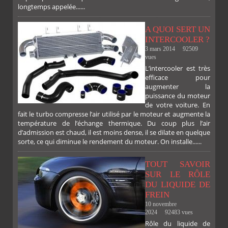
longtemps appelée......
A QUOI SERT UN
INTERCOOLER ?
3 mars 2014
92509
vues
L’intercooler est très
efficace pour
augmenter la
puissance du moteur
de votre voiture. En
fait le turbo compresse l’air utilisé par le moteur et augmente la
température de l’échange thermique. Du coup plus l’air
d’admission est chaud, il est moins dense, il se dilate en quelque
sorte, ce qui diminue le rendement du moteur. On installe......
TOUT SAVOIR
SUR LE RÔLE
DU LIQUIDE DE
FREIN
10 novembre
2024
92483 vues
Rôle du liquide de