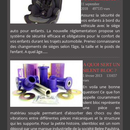
11 septembre
2018
497535 vues
Assurez la sécurité de
FACEBOOK
TWITTER
GOOGLE
PINTEREST
vos enfants à bord du
véhicule avec le siège
auto pour enfants. La nouvelle réglementation propose un
système de sécurité efficace et obligatoire pour le confort de
vos enfants durant les trajets automobile. Prenez connaissance
des changements de sièges selon l’âge, la taille et le poids de
l’enfant. A quel âge......
A QUOI SERT UN
SILENT BLOC ?
1 février 2013
131657
vues
En voila une bonne
PLUS
question! Ce que l’on
appelle couramment
silent bloc représente
une pièce en
matériau souple permettant d’absorber des chocs ou des
vibrations entre différentes pièces mécaniques et la structure
qui les supporte. Pour la petite histoire, silentbloc est un nom
déposé par une marque industrielle de la société Belge Paulstra,