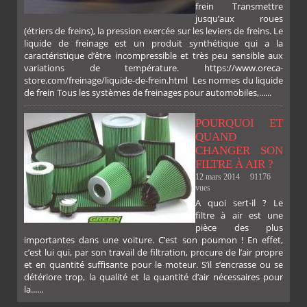
frein Transmettre
jusqu’aux roues
(étriers de freins), la pression exercée sur les leviers de freins. Le
liquide de freinage est un produit synthétique qui a la
caractéristique d’être incompressible et très peu sensible aux
variations de température. https://www.oreca-
store.com/freinage/liquide-de-frein.html Les normes du liquide
de frein Tous les systèmes de freinages pour automobiles,......
PLUS
POURQUOI ET
QUAND
CHANGER SON
FILTRE À AIR ?
12 mars 2014
91176
vues
A quoi sert-il ? Le
filtre à air est une
pièce des plus
importantes dans une voiture. C’est son poumon ! En effet,
c’est lui qui, par son travail de filtration, procure de l’air propre
et en quantité suffisante pour le moteur. S’il s’encrasse ou se
détériore trop, la qualité et la quantité d’air nécessaires pour
la......