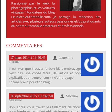
Passionné par le web, la
photographie, et les voitures
vintages ! Fondateur du blog
Le-Pilote-Automobile.com, je partage la rédaction des
articles avec plusieurs auteurs passionnés et/ou pratiquants
du sport automobile amateurs et professionnels.
COMMENTAIRES
17 mars 2014 à 13:40:45
Laurent le
mécano
Il est vrai que trouver le bon kit d’embrayage
n’est pas une chose facile. Bel article et bon
PARTAGER
explicatif, pour trouver son kit d’embrayage.
PARTAGER
PARTAGER
PARTAGER
Encore bravo pour ton blog !
11 septembre 2015 à 17:48:50
Mecano-
Marseille
Bon, après, vous n’avez pas tellement de choix
pour l’embrayage. Il faut obligatoirement choisir