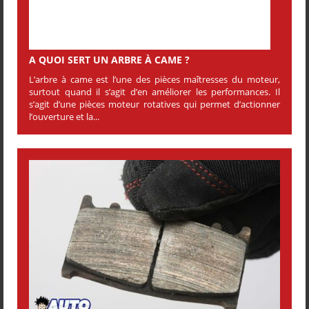
A QUOI SERT UN ARBRE À CAME ?
L’arbre à came est l’une des pièces maîtresses du moteur,
surtout quand il s’agit d’en améliorer les performances. Il
s’agit d’une pièces moteur rotatives qui permet d’actionner
l’ouverture et la...