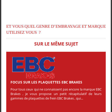
ET VOUS QUEL GENRE D’EMBRAYAGE ET MARQUE
UTILISEZ VOUS ?
SUR LE MÊME SUJET
FOCUS SUR LES PLAQUETTES EBC BRAKES
Pour tous ceux qui ne connaissent pas encore la marque EBC
Brakes , je vous propose un petit récapitulatif de leurs
gammes de plaquettes de frein EBC Brakes , qui...