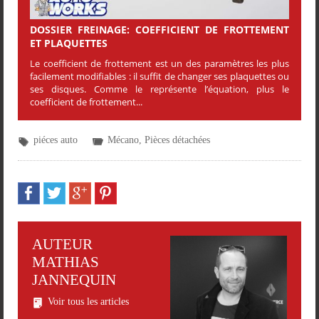
DOSSIER FREINAGE: COEFFICIENT DE FROTTEMENT
ET PLAQUETTES
Le coefficient de frottement est un des paramètres les plus
facilement modifiables : il suffit de changer ses plaquettes ou
ses disques. Comme le représente l’équation, plus le
coefficient de frottement...
piéces auto
Mécano
,
Pièces détachées
AUTEUR
MATHIAS
JANNEQUIN
Voir tous les articles