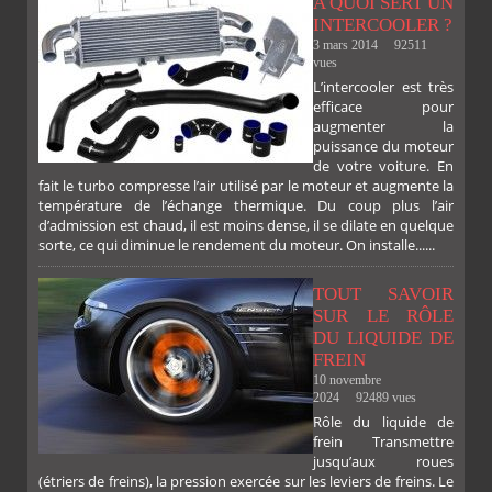
A QUOI SERT UN
INTERCOOLER ?
3 mars 2014
92511
vues
L’intercooler est très
efficace pour
augmenter la
puissance du moteur
de votre voiture. En
fait le turbo compresse l’air utilisé par le moteur et augmente la
température de l’échange thermique. Du coup plus l’air
d’admission est chaud, il est moins dense, il se dilate en quelque
sorte, ce qui diminue le rendement du moteur. On installe......
TOUT SAVOIR
SUR LE RÔLE
DU LIQUIDE DE
FREIN
10 novembre
2024
92489 vues
Rôle du liquide de
frein Transmettre
jusqu’aux roues
(étriers de freins), la pression exercée sur les leviers de freins. Le