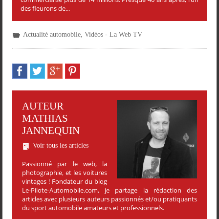
des fleurons de...
Actualité automobile
,
Vidéos - La Web TV
AUTEUR
MATHIAS
JANNEQUIN
Voir tous les articles
Passionné par le web, la
photographie, et les voitures
vintages ! Fondateur du blog
Le-Pilote-Automobile.com, je partage la rédaction des
articles avec plusieurs auteurs passionnés et/ou pratiquants
du sport automobile amateurs et professionnels.