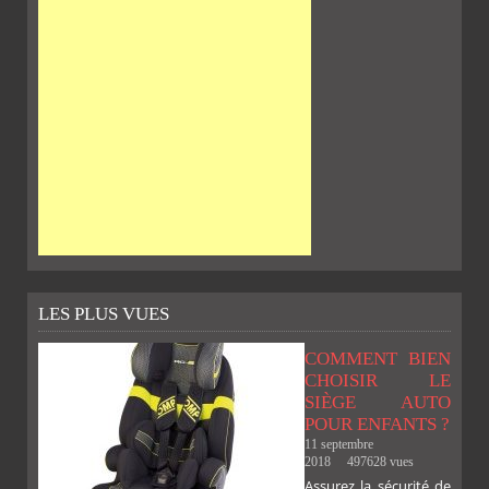
LES PLUS VUES
COMMENT BIEN
CHOISIR LE
SIÈGE AUTO
POUR ENFANTS ?
11 septembre
2018
497628 vues
Assurez la sécurité de