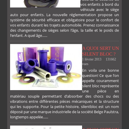
vos enfants à bord du
véhicule avec le siège
auto pour enfants. La nouvelle réglementation propose un
système de sécurité efficace et obligatoire pour le confort de
vos enfants durant les trajets automobile. Prenez connaissance
des changements de sièges selon l’âge, la taille et le poids de
l’enfant. A quel âge......
A QUOI SERT UN
SILENT BLOC ?
1 février 2013
131662
vues
En voila une bonne
PLUS
question! Ce que l’on
appelle couramment
silent bloc représente
une pièce en
matériau souple permettant d’absorber des chocs ou des
vibrations entre différentes pièces mécaniques et la structure
qui les supporte. Pour la petite histoire, silentbloc est un nom
déposé par une marque industrielle de la société Belge Paulstra,
FACEBOOK
TWITTER
GOOGLE
PINTEREST
longtemps appelée......