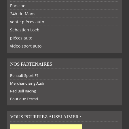
Porsche
24h du Mans
vente pièces auto
Sebastien Loeb
piéces auto
FACEBOOK
TWITTER
YOUTUBE
GOOGLE
PINTEREST
RSS
video sport auto
NOS PARTENAIRES
Renault Sport F1
SUR
SUR
SUR
SUR
Merchandising Audi
Red Bull Racing
Boutique Ferrari
VOUS POURRIEZ AUSSI AIMER :