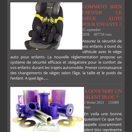
COMMENT BIEN
CHOISIR LE
SIÈGE AUTO
POUR ENFANTS ?
11 septembre
2018
497734 vues
Assurez la sécurité de
vos enfants à bord du
véhicule avec le siège
auto pour enfants. La nouvelle réglementation propose un
système de sécurité efficace et obligatoire pour le confort de
vos enfants durant les trajets automobile. Prenez connaissance
des changements de sièges selon l’âge, la taille et le poids de
l’enfant. A quel âge......
A QUOI SERT UN
SILENT BLOC ?
1 février 2013
131669
vues
En voila une bonne
PLUS
question! Ce que l’on
appelle couramment
silent bloc représente