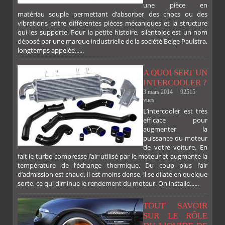
une pièce en
matériau souple permettant d’absorber des chocs ou des
vibrations entre différentes pièces mécaniques et la structure
qui les supporte. Pour la petite histoire, silentbloc est un nom
déposé par une marque industrielle de la société Belge Paulstra,
FACEBOOK
TWITTER
GOOGLE
PINTEREST
longtemps appelée......
A QUOI SERT UN
INTERCOOLER ?
3 mars 2014
92515
vues
L’intercooler est très
efficace pour
augmenter la
puissance du moteur
de votre voiture. En
fait le turbo compresse l’air utilisé par le moteur et augmente la
température de l’échange thermique. Du coup plus l’air
d’admission est chaud, il est moins dense, il se dilate en quelque
sorte, ce qui diminue le rendement du moteur. On installe......
TOUT SAVOIR
SUR LE RÔLE