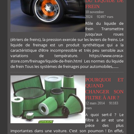
DU LIQUIDE DE
FREIN
10 novembre
2024
92497 vues
Rôle du liquide de
frein Transmettre
jusqu’aux roues
(étriers de freins), la pression exercée sur les leviers de freins. Le
liquide de freinage est un produit synthétique qui a la
caractéristique d’être incompressible et très peu sensible aux
variations de température. https://www.oreca-
store.com/freinage/liquide-de-frein.html Les normes du liquide
de frein Tous les systèmes de freinages pour automobiles,......
POURQUOI ET
QUAND
CHANGER SON
FILTRE À AIR ?
12 mars 2014
91183
vues
A quoi sert-il ? Le
filtre à air est une
pièce des plus
importantes dans une voiture. C’est son poumon ! En effet,