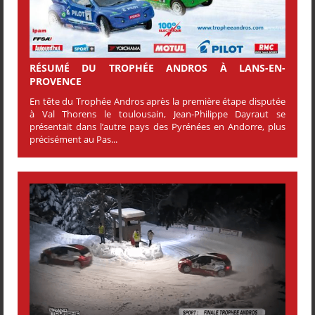
RÉSUMÉ DU TROPHÉE ANDROS À LANS-EN-
PROVENCE
En tête du Trophée Andros après la première étape disputée
à Val Thorens le toulousain, Jean-Philippe Dayraut se
présentait dans l’autre pays des Pyrénées en Andorre, plus
précisément au Pas...