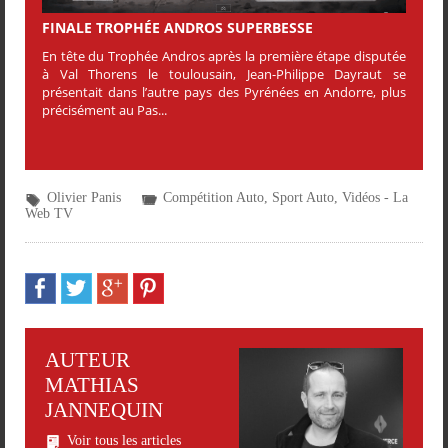
FINALE TROPHÉE ANDROS SUPERBESSE
En tête du Trophée Andros après la première étape disputée
à Val Thorens le toulousain, Jean-Philippe Dayraut se
présentait dans l’autre pays des Pyrénées en Andorre, plus
précisément au Pas...
Olivier Panis
Compétition Auto
,
Sport Auto
,
Vidéos - La
Web TV
AUTEUR
MATHIAS
JANNEQUIN
Voir tous les articles