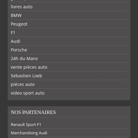
livres auto
BMW
Peugeot
F1
Audi
Porsche
24h du Mans
vente pièces auto
Sebastien Loeb
piéces auto
FACEBOOK
TWITTER
YOUTUBE
GOOGLE
PINTEREST
RSS
video sport auto
NOS PARTENAIRES
Renault Sport F1
SUR
SUR
SUR
SUR
Merchandising Audi