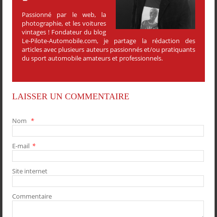
Passionné par le web, la
photographie, et les voitures
vintages ! Fondateur du blog
Le-Pilote-Automobile.com, je partage la rédaction des
articles avec plusieurs auteurs passionnés et/ou pratiquants
du sport automobile amateurs et professionnels.
LAISSER UN COMMENTAIRE
Nom
*
E-mail
*
PARTAGER
PARTAGER
PARTAGER
PARTAGER
Site internet
Commentaire