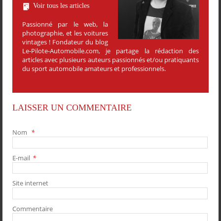
Voir tous les articles
Passionné par le web, la
photographie, et les voitures
vintages ! Fondateur du blog
Le-Pilote-Automobile.com, je partage la rédaction des
articles avec plusieurs auteurs passionnés et/ou pratiquants
du sport automobile amateurs et professionnels.
LAISSER UN COMMENTAIRE
Nom
*
E-mail
*
PARTAGER
PARTAGER
PARTAGER
PARTAGER
Site internet
Commentaire