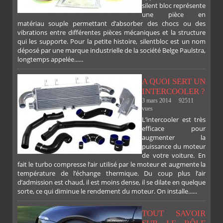
silent bloc représente
une pièce en
matériau souple permettant d’absorber des chocs ou des
vibrations entre différentes pièces mécaniques et la structure
qui les supporte. Pour la petite histoire, silentbloc est un nom
déposé par une marque industrielle de la société Belge Paulstra,
FACEBOOK
TWITTER
GOOGLE
PINTEREST
longtemps appelée......
A QUOI SERT UN
INTERCOOLER ?
3 mars 2014
92511
vues
L’intercooler est très
efficace pour
augmenter la
puissance du moteur
de votre voiture. En
fait le turbo compresse l’air utilisé par le moteur et augmente la
température de l’échange thermique. Du coup plus l’air
d’admission est chaud, il est moins dense, il se dilate en quelque
sorte, ce qui diminue le rendement du moteur. On installe......
TOUT SAVOIR