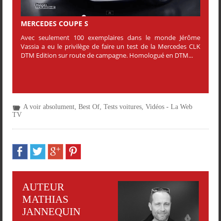
MERCEDES COUPE S
Avec seulement 100 exemplaires dans le monde Jérôme
Vassia a eu le privilège de faire un test de la Mercedes CLK
DTM Edition sur route de campagne. Homologué en DTM...
A voir absolument
,
Best Of
,
Tests voitures
,
Vidéos - La Web
TV
AUTEUR
MATHIAS
JANNEQUIN