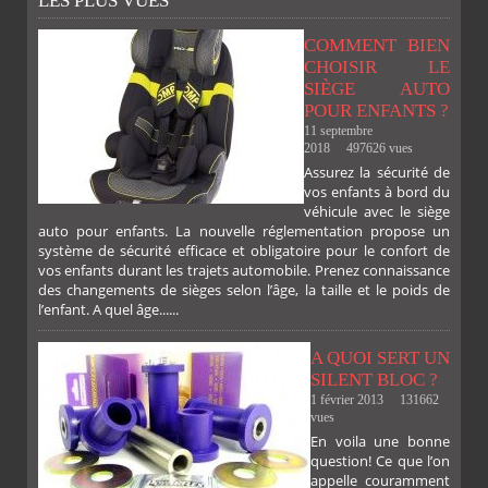
LES PLUS VUES
COMMENT BIEN
CHOISIR LE
SIÈGE AUTO
POUR ENFANTS ?
11 septembre
2018
497626 vues
Assurez la sécurité de
vos enfants à bord du
véhicule avec le siège
auto pour enfants. La nouvelle réglementation propose un
système de sécurité efficace et obligatoire pour le confort de
vos enfants durant les trajets automobile. Prenez connaissance
des changements de sièges selon l’âge, la taille et le poids de
l’enfant. A quel âge......
A QUOI SERT UN
SILENT BLOC ?
1 février 2013
131662
vues
En voila une bonne
PLUS
question! Ce que l’on
appelle couramment