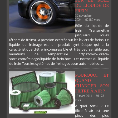
SUR LE RÔLE
DU LIQUIDE DE
FREIN
10 novembre
2024
92489 vues
Rôle du liquide de
frein Transmettre
jusqu’aux roues
(étriers de freins), la pression exercée sur les leviers de freins. Le
liquide de freinage est un produit synthétique qui a la
caractéristique d’être incompressible et très peu sensible aux
variations de température. https://www.oreca-
store.com/freinage/liquide-de-frein.html Les normes du liquide
de frein Tous les systèmes de freinages pour automobiles,......
POURQUOI ET
QUAND
CHANGER SON
FILTRE À AIR ?
12 mars 2014
91178
vues
A quoi sert-il ? Le
filtre à air est une
pièce des plus