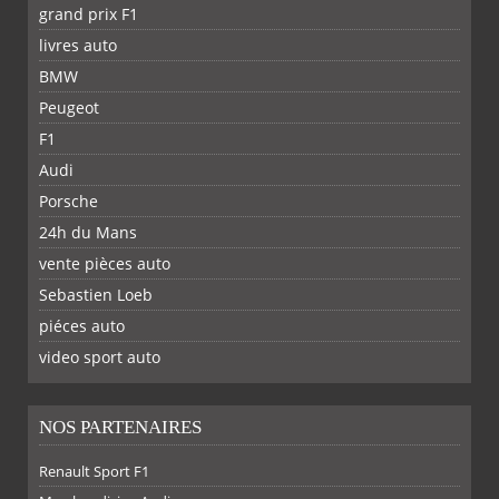
grand prix F1
livres auto
BMW
Peugeot
F1
Audi
Porsche
24h du Mans
vente pièces auto
Sebastien Loeb
piéces auto
FACEBOOK
TWITTER
YOUTUBE
GOOGLE
PINTEREST
RSS
video sport auto
NOS PARTENAIRES
Renault Sport F1
SUR
SUR
SUR
SUR