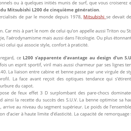
sionnels ou à quelques initiés munis de surf, que vous croiserez
e du Mitsubishi L200 de cinquième génération
.
ercialisés de par le monde depuis 1978,
Mitsubishi
se devait de
n. Car mis à part le nom de celui qu’on appelle aussi Triton ou Str
gie, l’aérodynamisme mais aussi dans l’écologie. Ou plus étonnant
ici celui qui associe style, confort à praticité.
regard, ce
L200 s’apparente d’avantage au design d’un S.U
fois un esprit sportif, viril mais aussi charmeur par ses lignes 
40. La liaison entre cabine et benne passe par une virgule de sty
rofil. La face avant reçoit des optiques tendance qui s’étirent
ourbure du capot.
ispose de feux effet 3 D surplombant des pare-chocs dominateu
d ainsi la recette du succès des S.U.V. La benne optimise sa ha
, arrive au niveau du segment supérieur. Le poids de l’ensemble
tion d’acier à haute limite d’élasticité. La capacité de remorquage