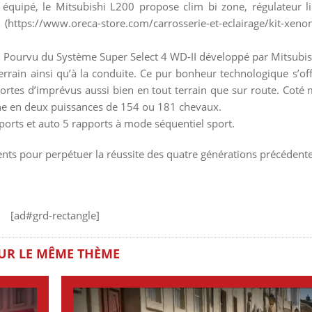
 équipé, le Mitsubishi L200 propose clim bi zone, régulateur li
 (https://www.oreca-store.com/carrosserie-et-eclairage/kit-xeno
ie. Pourvu du Système Super Select 4 WD-II développé par Mitsubi
terrain ainsi qu’à la conduite. Ce pur bonheur technologique s’of
ortes d’imprévus aussi bien en tout terrain que sur route. Coté 
cline en deux puissances de 154 ou 181 chevaux.
pports et auto 5 rapports à mode séquentiel sport.
ments pour perpétuer la réussite des quatre générations précédente
[ad#grd-rectangle]
UR LE MÊME THÈME