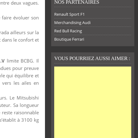
NOS PARTENAIRES
 entre deux vagues.
Renault Sport F1
 faire évoluer son
Merchandising Audi
Red Bull Racing
ada ailleurs sur la
Boutique Ferrari
 dans le confort et
VOUS POURRIEZ AUSSI AIMER :
.V
limite BCBG. Il
tendues pour preuve
le qui équilibre et
 vers les ailes en
rs. Le Mitsubishi
uteur. Sa longueur
 reste raisonnable
 s’établit à 3100 kg