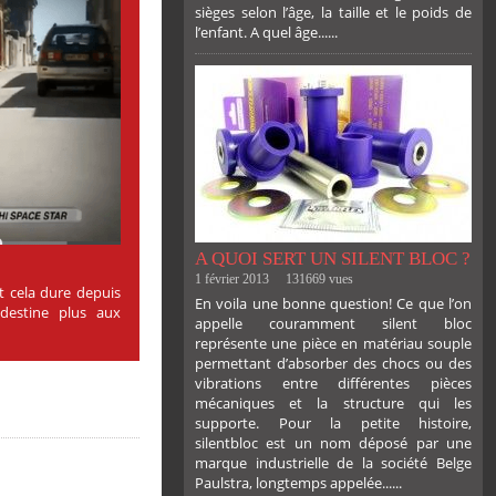
sièges selon l’âge, la taille et le poids de
l’enfant. A quel âge......
PLUS
A QUOI SERT UN SILENT BLOC ?
1 février 2013
131669 vues
et cela dure depuis
En voila une bonne question! Ce que l’on
 destine plus aux
appelle couramment silent bloc
représente une pièce en matériau souple
permettant d’absorber des chocs ou des
vibrations entre différentes pièces
mécaniques et la structure qui les
supporte. Pour la petite histoire,
silentbloc est un nom déposé par une
marque industrielle de la société Belge
Paulstra, longtemps appelée......