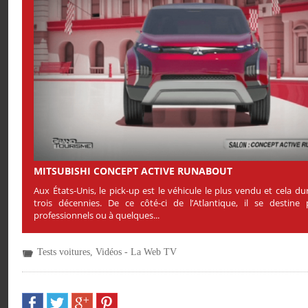
MITSUBISHI CONCEPT ACTIVE RUNABOUT
Aux États-Unis, le pick-up est le véhicule le plus vendu et cela du
trois décennies. De ce côté-ci de l’Atlantique, il se destine
professionnels ou à quelques...
Tests voitures
,
Vidéos - La Web TV