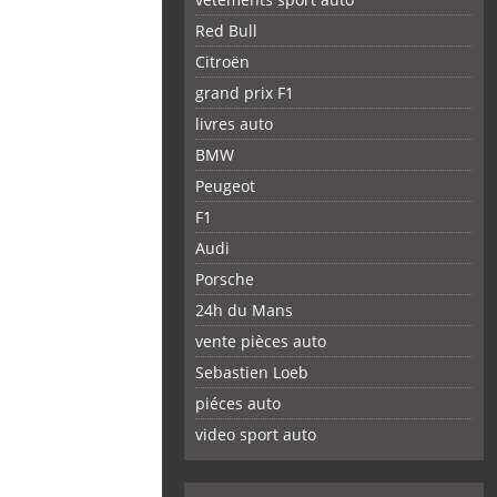
Red Bull
Citroën
grand prix F1
livres auto
BMW
Peugeot
F1
Audi
Porsche
24h du Mans
vente pièces auto
Sebastien Loeb
piéces auto
FACEBOOK
TWITTER
YOUTUBE
GOOGLE
PINTEREST
RSS
video sport auto