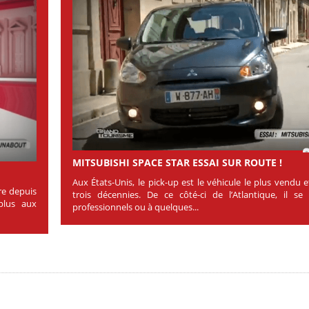
MITSUBISHI SPACE STAR ESSAI SUR ROUTE !
Aux États-Unis, le pick-up est le véhicule le plus vendu 
re depuis
trois décennies. De ce côté-ci de l’Atlantique, il se
 plus aux
professionnels ou à quelques...