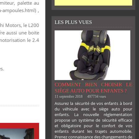
miteur, palette au
n-ampoules.html) ,
LES PLUS VUES
shi Motors, le L200
fre aussi une boite
motorisation le 2.4
s.
COMMENT BIEN CHOISIR LE
SIÈGE AUTO POUR ENFANTS ?
11 septembre 2018
497734 vues
Assurez la sécurité de vos enfants à bord
du véhicule avec le siège auto pour
enfants. La nouvelle réglementation
propose un système de sécurité efficace
et obligatoire pour le confort de vos
enfants durant les trajets automobile.
Prenez connaissance des changements de