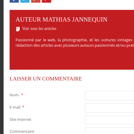
AUTEUR MATHIAS JANNEQUIN
Voir tous les articles
Passionné par le web, la photographie, et les voitures vintages
rédaction des articles avec plusieurs auteurs passionnés et/ou pr
LAISSER UN COMMENTAIRE
Nom
*
E-mail
*
Site internet
Commentaire