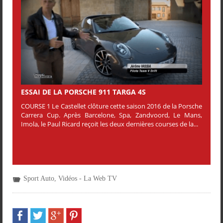
ESSAI DE LA PORSCHE 911 TARGA 4S
COURSE 1 Le Castellet clôture cette saison 2016 de la Porsche
Carrera Cup. Après Barcelone, Spa, Zandvoord, Le Mans,
Imola, le Paul Ricard reçoit les deux dernières courses de la...
Sport Auto
,
Vidéos - La Web TV