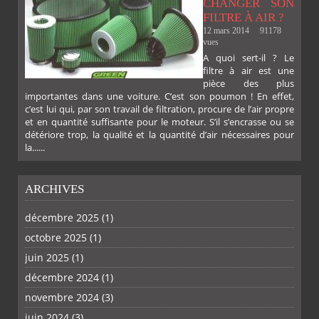
CHANGER SON
FILTRE À AIR ?
12 mars 2014
91178
vues
A quoi sert-il ? Le
filtre à air est une
pièce des plus
importantes dans une voiture. C’est son poumon ! En effet,
c’est lui qui, par son travail de filtration, procure de l’air propre
et en quantité suffisante pour le moteur. S’il s’encrasse ou se
détériore trop, la qualité et la quantité d’air nécessaires pour
la......
ARCHIVES
décembre 2025
(1)
octobre 2025
(1)
PLUS
juin 2025
(1)
décembre 2024
(1)
novembre 2024
(3)
juin 2024
(3)