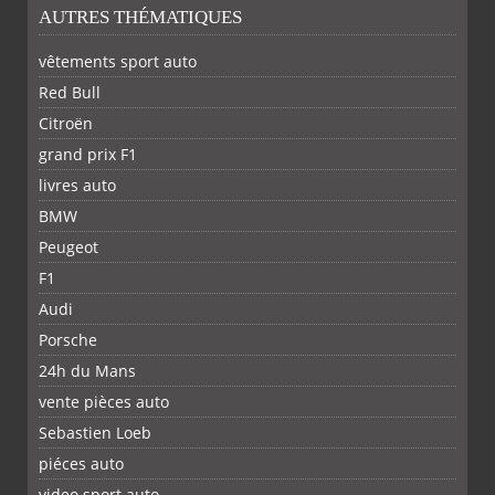
AUTRES THÉMATIQUES
vêtements sport auto
Red Bull
Citroën
grand prix F1
livres auto
BMW
Peugeot
F1
Audi
Porsche
24h du Mans
vente pièces auto
Sebastien Loeb
piéces auto
FACEBOOK
TWITTER
YOUTUBE
GOOGLE
PINTEREST
RSS
video sport auto