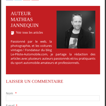
AUTEUR
MATHIAS
JANNEQUIN
Voir tous les articles
Passionné par le web, la
photographie, et les voitures
vintages ! Fondateur du blog
Le-Pilote-Automobile.com, je partage la rédaction des
articles avec plusieurs auteurs passionnés et/ou pratiquants
du sport automobile amateurs et professionnels.
LAISSER UN COMMENTAIRE
Nom
*
E-mail
*