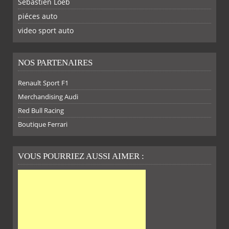
Sebastien Loeb
piéces auto
FACEBOOK
TWITTER
YOUTUBE
GOOGLE
PINTEREST
RSS
video sport auto
NOS PARTENAIRES
Renault Sport F1
Merchandising Audi
Red Bull Racing
Boutique Ferrari
VOUS POURRIEZ AUSSI AIMER :
SUR
SUR
SUR
SUR