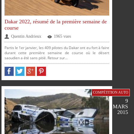
Dakar 2022, résumé de la première semaine de
course
Quentin Andrieux
1965 vues
Partis le 1er janvier, les 409 pilotes du Dakar ont eu fort à faire
durant cette première semaine de course où le désert
saoudien a été sans pitié. Retour sur...
COMPÉTITION AUTO
9
MARS
2015