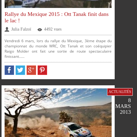
Rallye du Mexique 2015 : Ott Tanak finit dans
le lac !
Julia Falzoï
4492 vues
Vendredi 6 mars, lors du rallye du Mexique, 3ème étape du
championnat du monde WRC, Ott Tanak et son coéquipier
Raigo Molder ont fait une sortie de route spectaculaire
finissant…...
PARTAGER
PARTAGER
PARTAGER
PARTAGER
ACTUALITÉS
8
MARS
2013