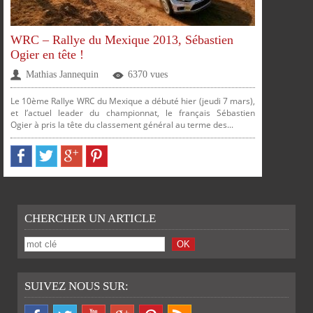
WRC – Rallye du Mexique 2013, Sébastien
Ogier en tête !
Mathias Jannequin
6370 vues
Le 10ème Rallye WRC du Mexique a débuté hier (jeudi 7 mars),
et l’actuel leader du championnat, le français Sébastien
Ogier à pris la tête du classement général au terme des...
PARTAGER
PARTAGER
PARTAGER
PARTAGER
CHERCHER UN ARTICLE
SUIVEZ NOUS SUR: