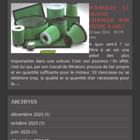
FACEBOOK
TWITTER
GOOGLE
PINTEREST
POURQUOI ET
QUAND
CHANGER SON
FILTRE À AIR ?
12 mars 2014
91179
vues
PLUS
A quoi sert-il ? Le
filtre à air est une
pièce des plus
importantes dans une voiture. C’est son poumon ! En effet,
c’est lui qui, par son travail de filtration, procure de l’air propre
et en quantité suffisante pour le moteur. S’il s’encrasse ou se
détériore trop, la qualité et la quantité d’air nécessaires pour
la......
ARCHIVES
décembre 2025
(1)
octobre 2025
(1)
juin 2025
(1)