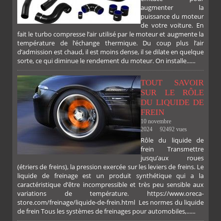
augmenter la
FACEBOOK
TWITTER
GOOGLE
PINTEREST
puissance du moteur
de votre voiture. En
fait le turbo compresse l’air utilisé par le moteur et augmente la
température de l’échange thermique. Du coup plus l’air
d’admission est chaud, il est moins dense, il se dilate en quelque
sorte, ce qui diminue le rendement du moteur. On installe......
TOUT SAVOIR
SUR LE RÔLE
DU LIQUIDE DE
FREIN
10 novembre
2024
92492 vues
Rôle du liquide de
frein Transmettre
jusqu’aux roues
(étriers de freins), la pression exercée sur les leviers de freins. Le
liquide de freinage est un produit synthétique qui a la
caractéristique d’être incompressible et très peu sensible aux
variations de température. https://www.oreca-
store.com/freinage/liquide-de-frein.html Les normes du liquide
de frein Tous les systèmes de freinages pour automobiles,......