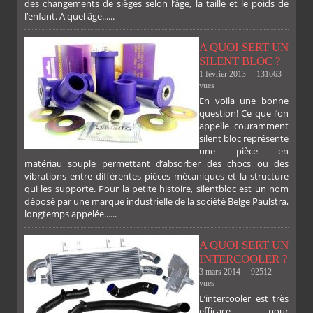
des changements de sièges selon l’âge, la taille et le poids de
l’enfant. A quel âge......
FACEBOOK
TWITTER
GOOGLE
PINTEREST
A QUOI SERT UN
SILENT BLOC ?
1 février 2013
131663
vues
En voila une bonne
PLUS
question! Ce que l’on
appelle couramment
silent bloc représente
une pièce en
matériau souple permettant d’absorber des chocs ou des
vibrations entre différentes pièces mécaniques et la structure
qui les supporte. Pour la petite histoire, silentbloc est un nom
déposé par une marque industrielle de la société Belge Paulstra,
longtemps appelée......
A QUOI SERT UN
INTERCOOLER ?
3 mars 2014
92512
vues
L’intercooler est très
efficace pour