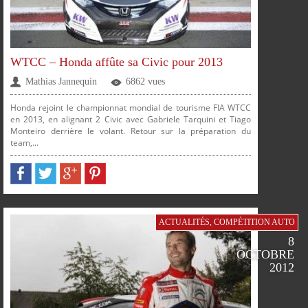
WTCC – Honda affûte sa Civic pour 2013
Mathias Jannequin
6862 vues
Honda rejoint le championnat mondial de tourisme FIA WTCC
en 2013, en alignant 2 Civic avec Gabriele Tarquini et Tiago
Monteiro derrière le volant. Retour sur la préparation du
team,...
PARTAGER
PARTAGER
PARTAGER
PARTAGER
ACTUALITÉS
,
COMPÉTITION AUTO
8
OCTOBRE
2012