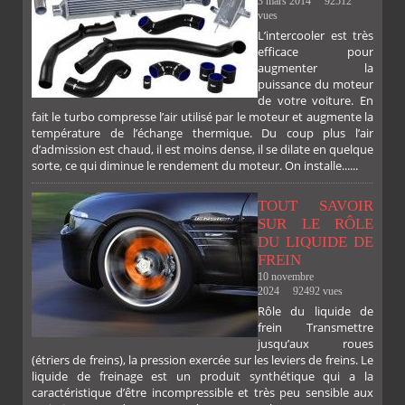
3 mars 2014
92512
vues
L’intercooler est très
FACEBOOK
TWITTER
GOOGLE
PINTEREST
efficace pour
augmenter la
puissance du moteur
de votre voiture. En
fait le turbo compresse l’air utilisé par le moteur et augmente la
température de l’échange thermique. Du coup plus l’air
d’admission est chaud, il est moins dense, il se dilate en quelque
sorte, ce qui diminue le rendement du moteur. On installe......
TOUT SAVOIR
SUR LE RÔLE
DU LIQUIDE DE
FREIN
10 novembre
2024
92492 vues
Rôle du liquide de
frein Transmettre
jusqu’aux roues
(étriers de freins), la pression exercée sur les leviers de freins. Le
liquide de freinage est un produit synthétique qui a la
caractéristique d’être incompressible et très peu sensible aux