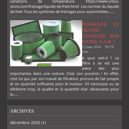
variations de température. https://www.oreca-
store.com/freinage/liquide-de-frein.html Les normes du liquide
de frein Tous les systèmes de freinages pour automobiles,......
FACEBOOK
TWITTER
GOOGLE
PINTEREST
POURQUOI ET
QUAND
CHANGER SON
PLUS
FILTRE À AIR ?
12 mars 2014
91179
vues
A quoi sert-il ? Le
filtre à air est une
pièce des plus
importantes dans une voiture. C’est son poumon ! En effet,
c’est lui qui, par son travail de filtration, procure de l’air propre
et en quantité suffisante pour le moteur. S’il s’encrasse ou se
détériore trop, la qualité et la quantité d’air nécessaires pour
la......
ARCHIVES
décembre 2025
(1)