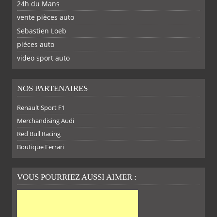
24h du Mans
vente pièces auto
Sebastien Loeb
piéces auto
FACEBOOK
TWITTER
YOUTUBE
GOOGLE
PINTEREST
RSS
video sport auto
NOS PARTENAIRES
Renault Sport F1
Merchandising Audi
Red Bull Racing
Boutique Ferrari
VOUS POURRIEZ AUSSI AIMER :
SUR
SUR
SUR
SUR