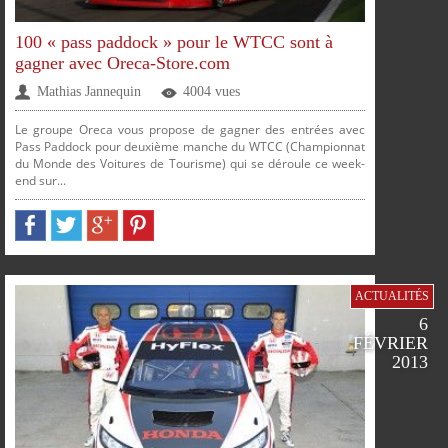
100 « pass paddock » pour le WTCC sont à
gagner avec Oreca-Store.com
Mathias Jannequin
4004 vues
Le groupe Oreca vous propose de gagner des entrées avec
Pass Paddock pour deuxième manche du WTCC (Championnat
du Monde des Voitures de Tourisme) qui se déroule ce week-
end sur...
ACTUALITÉS
6
FÉVRIER
2013