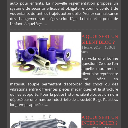
auto pour enfants. La nouvelle réglementation propose un
FACEBOOK
TWITTER
GOOGLE
PINTEREST
système de sécurité efficace et obligatoire pour le confort de
vos enfants durant les trajets automobile. Prenez connaissance
des changements de sièges selon l’âge, la taille et le poids de
l’enfant. A quel âge......
A QUOI SERT UN
SILENT BLOC ?
1 février 2013
131663
vues
En voila une bonne
PLUS
question! Ce que l’on
appelle couramment
silent bloc représente
une pièce en
matériau souple permettant d’absorber des chocs ou des
vibrations entre différentes pièces mécaniques et la structure
qui les supporte. Pour la petite histoire, silentbloc est un nom
déposé par une marque industrielle de la société Belge Paulstra,
longtemps appelée......
A QUOI SERT UN
INTERCOOLER ?