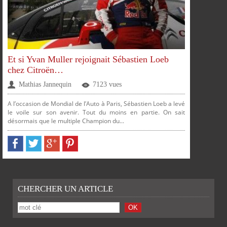
Et si Yvan Muller rejoignait Sébastien Loeb
chez Citroën…
Mathias Jannequin
7123 vues
A l’occasion de Mondial de l’Auto à Paris, Sébastien Loeb a levé
le voile sur son avenir. Tout du moins en partie. On sait
désormais que le multiple Champion du...
PARTAGER
PARTAGER
PARTAGER
PARTAGER
CHERCHER UN ARTICLE