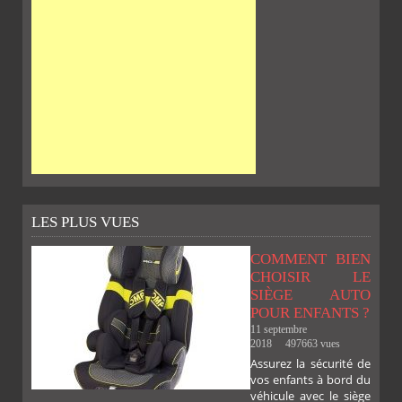
LES PLUS VUES
COMMENT BIEN
CHOISIR LE
SIÈGE AUTO
POUR ENFANTS ?
11 septembre
2018
497663 vues
Assurez la sécurité de
vos enfants à bord du
SUR
SUR
SUR
SUR
véhicule avec le siège