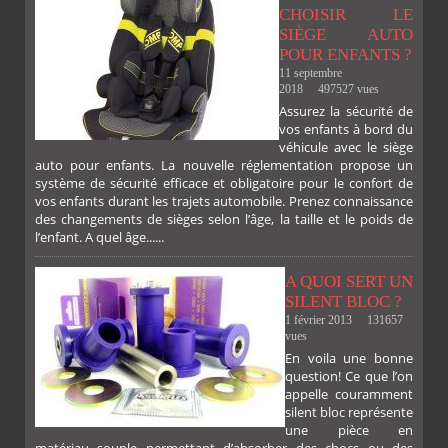
CHOISIR LE
SIÈGE AUTO
FACEBOOK
TWITTER
GOOGLE
PINTEREST
POUR ENFANTS ?
11 septembre
2018
497527 vues
Assurez la sécurité de
vos enfants à bord du
véhicule avec le siège
auto pour enfants. La nouvelle réglementation propose un
système de sécurité efficace et obligatoire pour le confort de
vos enfants durant les trajets automobile. Prenez connaissance
des changements de sièges selon l’âge, la taille et le poids de
l’enfant. A quel âge......
A QUOI SERT UN
SILENT BLOC ?
1 février 2013
131657
vues
En voila une bonne
PLUS
question! Ce que l’on
appelle couramment
silent bloc représente
une pièce en
matériau souple permettant d’absorber des chocs ou des