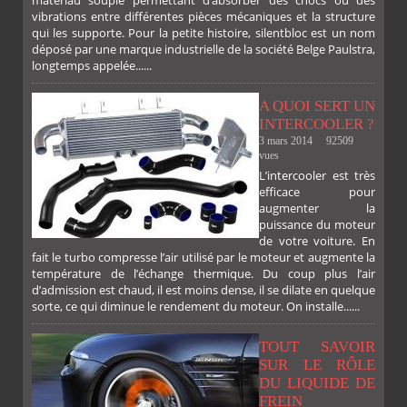
vibrations entre différentes pièces mécaniques et la structure
qui les supporte. Pour la petite histoire, silentbloc est un nom
déposé par une marque industrielle de la société Belge Paulstra,
longtemps appelée......
A QUOI SERT UN
INTERCOOLER ?
3 mars 2014
92509
vues
L’intercooler est très
efficace pour
augmenter la
puissance du moteur
de votre voiture. En
fait le turbo compresse l’air utilisé par le moteur et augmente la
température de l’échange thermique. Du coup plus l’air
d’admission est chaud, il est moins dense, il se dilate en quelque
sorte, ce qui diminue le rendement du moteur. On installe......
TOUT SAVOIR
SUR LE RÔLE
DU LIQUIDE DE
FREIN