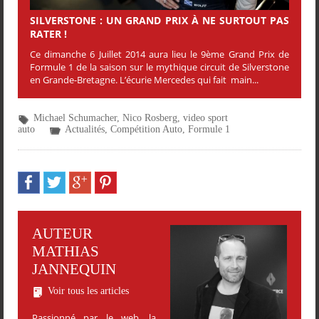
SILVERSTONE : UN GRAND PRIX À NE SURTOUT PAS
RATER !
Ce dimanche 6 Juillet 2014 aura lieu le 9ème Grand Prix de
Formule 1 de la saison sur le mythique circuit de Silverstone
en Grande-Bretagne. L’écurie Mercedes qui fait main...
Michael Schumacher
,
Nico Rosberg
,
video sport
auto
Actualités
,
Compétition Auto
,
Formule 1
AUTEUR
MATHIAS
JANNEQUIN
Voir tous les articles
Passionné par le web, la