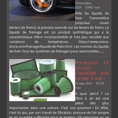
10 novembre
2024
92482 vues
Rôle du liquide de
frein Transmettre
jusqu’aux roues
(étriers de freins), la pression exercée sur les leviers de freins. Le
liquide de freinage est un produit synthétique qui a la
caractéristique d’être incompressible et très peu sensible aux
PLUS
variations de température. https://www.oreca-
store.com/freinage/liquide-de-frein.html Les normes du liquide
de frein Tous les systèmes de freinages pour automobiles,......
POURQUOI ET
QUAND
CHANGER SON
FILTRE À AIR ?
12 mars 2014
91176
vues
A quoi sert-il ? Le
filtre à air est une
pièce des plus
importantes dans une voiture. C’est son poumon ! En effet,
c’est lui qui, par son travail de filtration, procure de l’air propre
et en quantité suffisante pour le moteur. S’il s’encrasse ou se