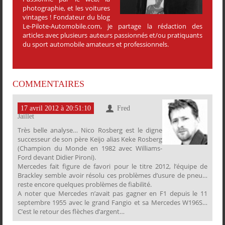
photographie, et les voitures
vintages ! Fondateur du blog
Le-Pilote-Automobile.com, je partage la rédaction des
articles avec plusieurs auteurs passionnés et/ou pratiquants
du sport automobile amateurs et professionnels.
COMMENTAIRES
17 avril 2012 à 20:51:10
Fred
Jaillet
Très belle analyse… Nico Rosberg est le digne
successeur de son père Keijo alias Keke Rosberg
PARTAGER
(Champion du Monde en 1982 avec Williams-
PARTAGER
PARTAGER
PARTAGER
Ford devant Didier Pironi).
Mercedes fait figure de favori pour le titre 2012, l’équipe de
Brackley semble avoir résolu ces problèmes d’usure de pneu…
reste encore quelques problèmes de fiabilité.
A noter que Mercedes n’avait pas gagner en F1 depuis le 11
septembre 1955 avec le grand Fangio et sa Mercedes W196S…
C’est le retour des flèches d’argent…