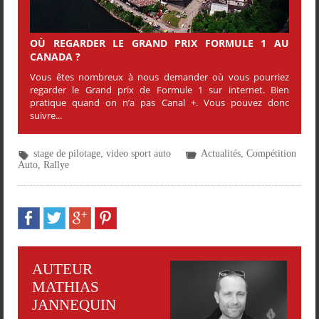
OÙ REGARDER LE GRAND PRIX FORMULE 1 AU
CANADA ?
Vous êtes nombreux à nous demander où vous pourriez
regarder le Grand prix de Formule 1 sur internet. Bien
pratique quand on n’a pas Canal +. Vous pouvez donc
suivre...
stage de pilotage
,
video sport auto
Actualités
,
Compétition
Auto
,
Rallye
AUTEUR
MATHIAS
JANNEQUIN