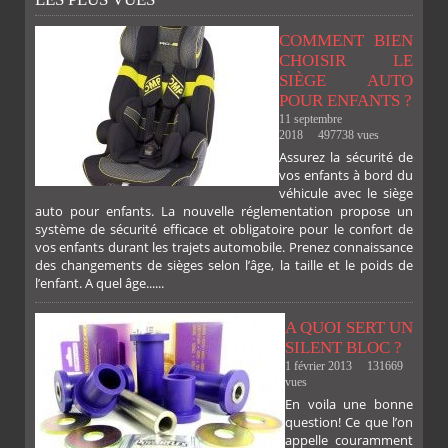
COMMENT BIEN
CHOISIR LE
SIÈGE AUTO
POUR ENFANTS ?
11 septembre
2018
497738 vues
Assurez la sécurité de
vos enfants à bord du
véhicule avec le siège
auto pour enfants. La nouvelle réglementation propose un
système de sécurité efficace et obligatoire pour le confort de
vos enfants durant les trajets automobile. Prenez connaissance
des changements de sièges selon l’âge, la taille et le poids de
l’enfant. A quel âge......
A QUOI SERT UN
SILENT BLOC ?
1 février 2013
131669
vues
En voila une bonne
PLUS
question! Ce que l’on
appelle couramment