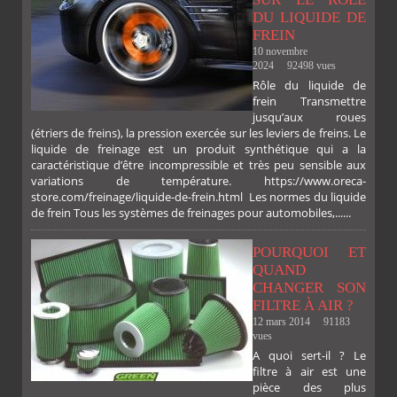
DU LIQUIDE DE
FREIN
10 novembre
2024
92498 vues
Rôle du liquide de
frein Transmettre
jusqu’aux roues
(étriers de freins), la pression exercée sur les leviers de freins. Le
liquide de freinage est un produit synthétique qui a la
caractéristique d’être incompressible et très peu sensible aux
variations de température. https://www.oreca-
store.com/freinage/liquide-de-frein.html Les normes du liquide
de frein Tous les systèmes de freinages pour automobiles,......
POURQUOI ET
QUAND
CHANGER SON
FILTRE À AIR ?
12 mars 2014
91183
vues
A quoi sert-il ? Le
filtre à air est une
pièce des plus