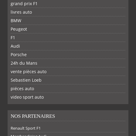
grand prix F1
livres auto
BMW
Peugeot
F1
Audi
Porsche
24h du Mans
vente pièces auto
Sebastien Loeb
piéces auto
FACEBOOK
TWITTER
YOUTUBE
GOOGLE
PINTEREST
RSS
video sport auto
NOS PARTENAIRES
Renault Sport F1
SUR
SUR
SUR
SUR