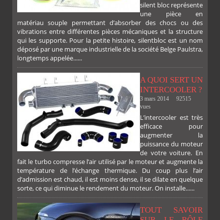
silent bloc représente
une pièce en
matériau souple permettant d’absorber des chocs ou des
vibrations entre différentes pièces mécaniques et la structure
qui les supporte. Pour la petite histoire, silentbloc est un nom
déposé par une marque industrielle de la société Belge Paulstra,
FACEBOOK
TWITTER
GOOGLE
PINTEREST
longtemps appelée......
A QUOI SERT UN
INTERCOOLER ?
3 mars 2014
92515
vues
L’intercooler est très
efficace pour
augmenter la
puissance du moteur
de votre voiture. En
fait le turbo compresse l’air utilisé par le moteur et augmente la
température de l’échange thermique. Du coup plus l’air
d’admission est chaud, il est moins dense, il se dilate en quelque
sorte, ce qui diminue le rendement du moteur. On installe......
TOUT SAVOIR
SUR LE RÔLE