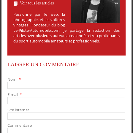
Voir tous les articles
Passionné par le web, la
photographie, et les voitures
vintages ! Fondateur du blog
Le-Pilote-Automobile.com, je partage la rédaction des
articles avec plusieurs auteurs passionnés et/ou pratiquants
du sport automobile amateurs et professionnels.
LAISSER UN COMMENTAIRE
Nom
*
E-mail
*
PARTAGER
PARTAGER
PARTAGER
PARTAGER
Site internet
Commentaire