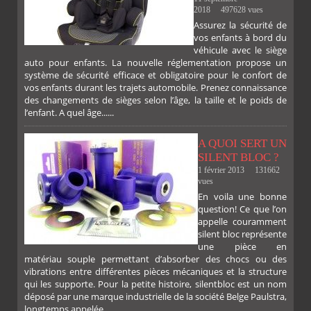
2018
497628 vues
Assurez la sécurité de
vos enfants à bord du
véhicule avec le siège
auto pour enfants. La nouvelle réglementation propose un
système de sécurité efficace et obligatoire pour le confort de
vos enfants durant les trajets automobile. Prenez connaissance
des changements de sièges selon l’âge, la taille et le poids de
l’enfant. A quel âge......
A QUOI SERT UN
SILENT BLOC ?
1 février 2013
131662
vues
En voila une bonne
PLUS
question! Ce que l’on
appelle couramment
silent bloc représente
une pièce en
matériau souple permettant d’absorber des chocs ou des
vibrations entre différentes pièces mécaniques et la structure
qui les supporte. Pour la petite histoire, silentbloc est un nom
déposé par une marque industrielle de la société Belge Paulstra,
FACEBOOK
TWITTER
GOOGLE
PINTEREST
longtemps appelée......