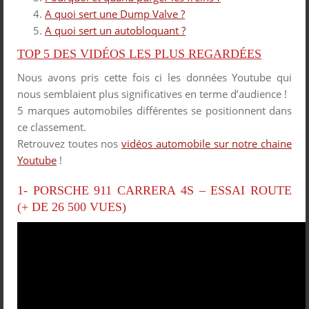
A quoi sert une Dump Valve ?
A quoi sert un autobloquant ?
TOP 5 DES VIDÉOS LES PLUS REGARDÉES
Nous avons pris cette fois ci les données Youtube qui
nous semblaient plus significatives en terme d’audience !
5 marques automobiles différentes se positionnent dans
ce classement.
Retrouvez toutes nos
vidéos automobile sur notre chaine
Youtube
!
1- PORSCHE 911 CARRERA 4S – ESSAI ROUTE
(+ DE 26 500 VUES)