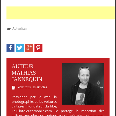
Actualités
AUTEUR
MATHIAS
JANNEQUIN
Voir tous les articles
Passionné par le web, la
photographie, et les voitures
vintages ! Fondateur du blog
Le-Pilote-Automobile.com, je partage la rédaction des
articles avec plusieurs auteurs passionnés et/ou pratiquants