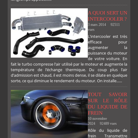
A QUOI SERT UN
INTERCOOLER ?
3 mars 2014
92511
vues
L’intercooler est très
efficace pour
augmenter la
puissance du moteur
de votre voiture. En
fait le turbo compresse l’air utilisé par le moteur et augmente la
température de l’échange thermique. Du coup plus l’air
d’admission est chaud, il est moins dense, il se dilate en quelque
sorte, ce qui diminue le rendement du moteur. On installe......
TOUT SAVOIR
SUR LE RÔLE
DU LIQUIDE DE
FREIN
10 novembre
2024
92489 vues
Rôle du liquide de
frein Transmettre