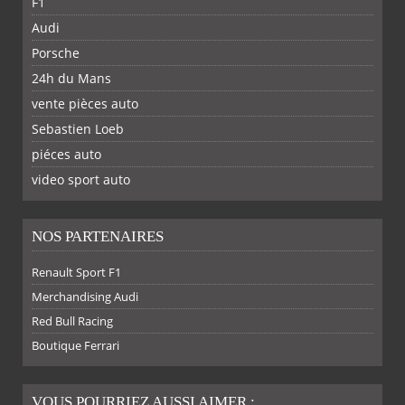
F1
Audi
Porsche
24h du Mans
vente pièces auto
Sebastien Loeb
piéces auto
FACEBOOK
TWITTER
YOUTUBE
GOOGLE
PINTEREST
RSS
video sport auto
NOS PARTENAIRES
Renault Sport F1
SUR
SUR
SUR
SUR
Merchandising Audi
Red Bull Racing
Boutique Ferrari
VOUS POURRIEZ AUSSI AIMER :