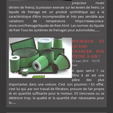
jusqu’aux roues
(étriers de freins), la pression exercée sur les leviers de freins. Le
liquide de freinage est un produit synthétique qui a la
caractéristique d’être incompressible et très peu sensible aux
variations de température. https://www.oreca-
store.com/freinage/liquide-de-frein.html Les normes du liquide
de frein Tous les systèmes de freinages pour automobiles,......
POURQUOI ET
QUAND
CHANGER SON
FILTRE À AIR ?
12 mars 2014
91178
vues
A quoi sert-il ? Le
filtre à air est une
pièce des plus
importantes dans une voiture. C’est son poumon ! En effet,
c’est lui qui, par son travail de filtration, procure de l’air propre
et en quantité suffisante pour le moteur. S’il s’encrasse ou se
détériore trop, la qualité et la quantité d’air nécessaires pour
la......