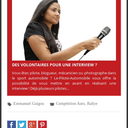
DES VOLONTAIRES POUR UNE INTERVIEW ?
Vous êtes pilote, blogueur, mécanicien ou photographe dans
le sport automobile ? Le-Pilote-Automobile vous offre la
possibilité de vous mettre en avant en réalisant une
interview ! Déjà plusieurs pilotes...
Emmanuel Guigou
Compétition Auto
,
Rallye