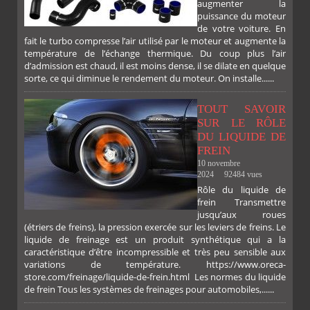
augmenter la
puissance du moteur
de votre voiture. En
fait le turbo compresse l’air utilisé par le moteur et augmente la
température de l’échange thermique. Du coup plus l’air
d’admission est chaud, il est moins dense, il se dilate en quelque
sorte, ce qui diminue le rendement du moteur. On installe......
TOUT SAVOIR
SUR LE RÔLE
DU LIQUIDE DE
FREIN
10 novembre
2024
92484 vues
Rôle du liquide de
frein Transmettre
jusqu’aux roues
(étriers de freins), la pression exercée sur les leviers de freins. Le
liquide de freinage est un produit synthétique qui a la
caractéristique d’être incompressible et très peu sensible aux
variations de température. https://www.oreca-
store.com/freinage/liquide-de-frein.html Les normes du liquide
de frein Tous les systèmes de freinages pour automobiles,......