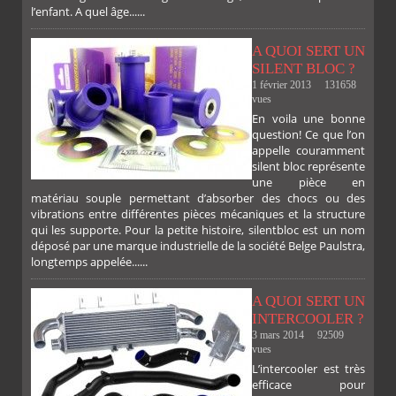
l’enfant. A quel âge......
A QUOI SERT UN
SILENT BLOC ?
1 février 2013
131658
vues
En voila une bonne
PLUS
question! Ce que l’on
appelle couramment
silent bloc représente
une pièce en
matériau souple permettant d’absorber des chocs ou des
FACEBOOK
TWITTER
GOOGLE
PINTEREST
vibrations entre différentes pièces mécaniques et la structure
qui les supporte. Pour la petite histoire, silentbloc est un nom
déposé par une marque industrielle de la société Belge Paulstra,
longtemps appelée......
A QUOI SERT UN
INTERCOOLER ?
3 mars 2014
92509
vues
L’intercooler est très
efficace pour