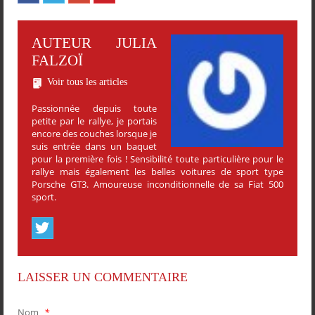
AUTEUR JULIA
FALZOÏ
Voir tous les articles
Passionnée depuis toute
petite par le rallye, je portais
encore des couches lorsque je
suis entrée dans un baquet
pour la première fois ! Sensibilité toute particulière pour le
rallye mais également les belles voitures de sport type
Porsche GT3. Amoureuse inconditionnelle de sa Fiat 500
sport.
LAISSER UN COMMENTAIRE
Nom
*