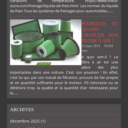
variations de température. https://www.oreca-
store.com/freinage/liquide-de-frein.html Les normes du liquide
de frein Tous les systèmes de freinages pour automobiles,......
FACEBOOK
TWITTER
GOOGLE
PINTEREST
POURQUOI ET
QUAND
CHANGER SON
PLUS
FILTRE À AIR ?
12 mars 2014
91184
vues
A quoi sert-il ? Le
filtre à air est une
pièce des plus
importantes dans une voiture. C’est son poumon ! En effet,
c’est lui qui, par son travail de filtration, procure de l’air propre
et en quantité suffisante pour le moteur. S’il s’encrasse ou se
détériore trop, la qualité et la quantité d’air nécessaires pour
la......
ARCHIVES
décembre 2025
(1)