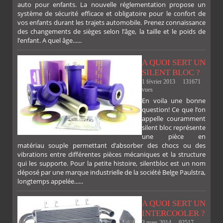
auto pour enfants. La nouvelle réglementation propose un
système de sécurité efficace et obligatoire pour le confort de
FACEBOOK
TWITTER
GOOGLE
PINTEREST
vos enfants durant les trajets automobile. Prenez connaissance
des changements de sièges selon l’âge, la taille et le poids de
l’enfant. A quel âge......
PLUS
A QUOI SERT UN
SILENT BLOC ?
1 février 2013
131671
vues
En voila une bonne
PLUS
question! Ce que l’on
appelle couramment
silent bloc représente
une pièce en
matériau souple permettant d’absorber des chocs ou des
vibrations entre différentes pièces mécaniques et la structure
qui les supporte. Pour la petite histoire, silentbloc est un nom
déposé par une marque industrielle de la société Belge Paulstra,
longtemps appelée......
A QUOI SERT UN
INTERCOOLER ?
3 mars 2014
92517