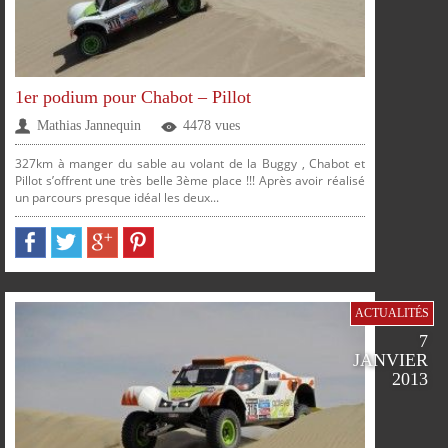
1er podium pour Chabot – Pillot
Mathias Jannequin
4478 vues
327km à manger du sable au volant de la Buggy , Chabot et
Pillot s’offrent une très belle 3ème place !!! Après avoir réalisé
un parcours presque idéal les deux...
PARTAGER
PARTAGER
PARTAGER
PARTAGER
ACTUALITÉS
SUR
SUR
SUR
SUR
7
JANVIER
2013
FACEBOOK
TWITTER
GOOGLE
PINTEREST