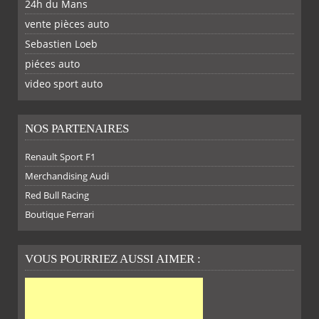
24h du Mans
FACEBOOK
TWITTER
GOOGLE
PINTEREST
vente pièces auto
Sebastien Loeb
PLUS
piéces auto
FACEBOOK
TWITTER
YOUTUBE
GOOGLE
PINTEREST
RSS
video sport auto
NOS PARTENAIRES
Renault Sport F1
Merchandising Audi
Red Bull Racing
Boutique Ferrari
VOUS POURRIEZ AUSSI AIMER :
SUR
SUR
SUR
SUR