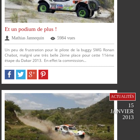
Et un podium de plus !
Mathias Jannequin
5984 vues
Un peu de frustration pour le pilote de la buggy SMG Ronan
Chabot, malgré une très belle 2ème place pour cette 11ème
étape du Dakar 2013. En effet la commission...
PARTAGER
PARTAGER
PARTAGER
PARTAGER
ACTUALITÉS
15
SUR
SUR
SUR
SUR
JANVIER
2013