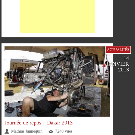
ACTUALITÉS
14
JANVIER
2013
PARTAGER
PARTAGER
PARTAGER
PARTAGER
SUR
SUR
SUR
SUR
Journée de repos – Dakar 2013
Mathias Jannequin
7240 vues