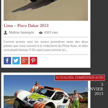
PLUS
Lima – Pisco Dakar 2013
Mathias Jannequin
4503 vues
Comme promis voici les toutes premières news des deux
pilotes que nous suivons à la rédactions du Pilote Auto, et elles
sont plutôt bonnes !!! Du sport auto comme on...
PARTAGER
PARTAGER
PARTAGER
PARTAGER
ACTUALITÉS
,
COMPÉTITION AUTO
3
SUR
SUR
SUR
SUR
JANVIER
2013
FACEBOOK
TWITTER
GOOGLE
PINTEREST