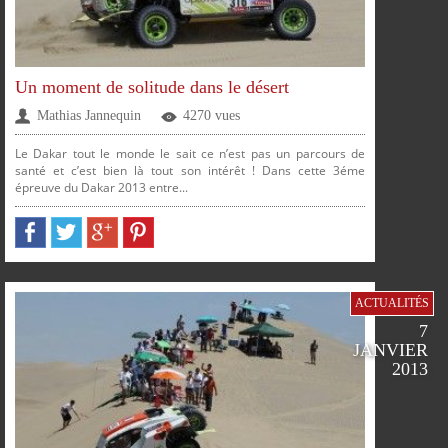
Un moment de solitude dans le désert
Mathias Jannequin
4270 vues
PLUS
Le Dakar tout le monde le sait ce n’est pas un parcours de
santé et c’est bien là tout son intérêt ! Dans cette 3éme
épreuve du Dakar 2013 entre...
PARTAGER
PARTAGER
PARTAGER
PARTAGER
ACTUALITÉS
SUR
SUR
SUR
SUR
7
JANVIER
2013
FACEBOOK
TWITTER
GOOGLE
PINTEREST