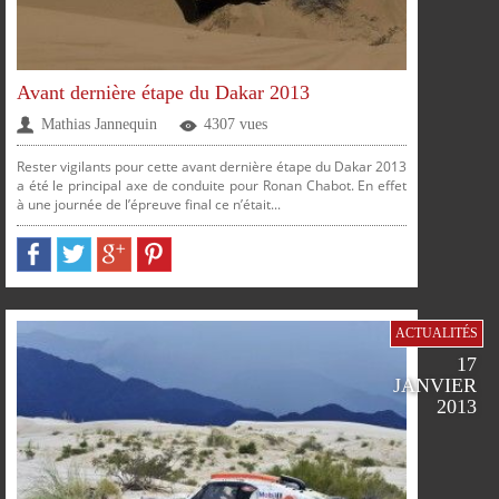
Avant dernière étape du Dakar 2013
Mathias Jannequin
4307 vues
Rester vigilants pour cette avant dernière étape du Dakar 2013
a été le principal axe de conduite pour Ronan Chabot. En effet
à une journée de l’épreuve final ce n’était...
PARTAGER
PARTAGER
PARTAGER
PARTAGER
ACTUALITÉS
17
JANVIER
2013