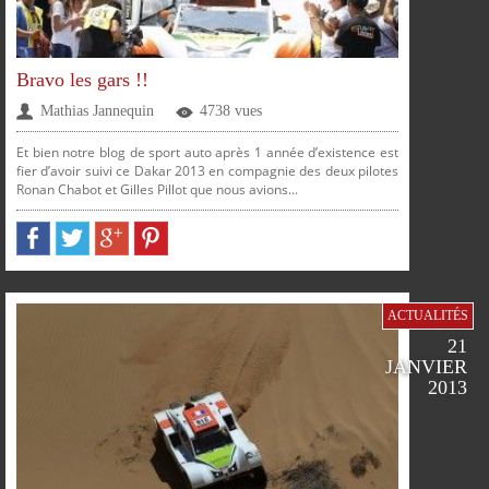
Bravo les gars !!
Mathias Jannequin
4738 vues
Et bien notre blog de sport auto après 1 année d’existence est
fier d’avoir suivi ce Dakar 2013 en compagnie des deux pilotes
Ronan Chabot et Gilles Pillot que nous avions...
PARTAGER
PARTAGER
PARTAGER
PARTAGER
ACTUALITÉS
21
JANVIER
2013