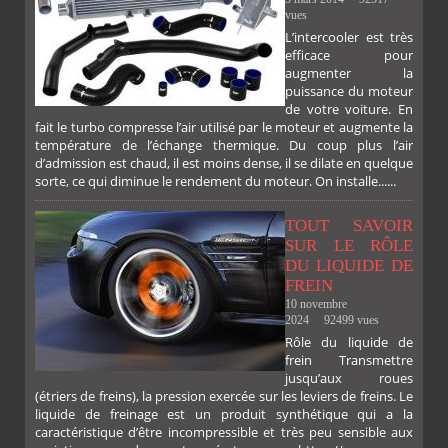
vues
L’intercooler est très
FACEBOOK
TWITTER
GOOGLE
PINTEREST
efficace pour
augmenter la
puissance du moteur
de votre voiture. En
fait le turbo compresse l’air utilisé par le moteur et augmente la
PLUS
température de l’échange thermique. Du coup plus l’air
d’admission est chaud, il est moins dense, il se dilate en quelque
sorte, ce qui diminue le rendement du moteur. On installe......
TOUT SAVOIR
SUR LE RÔLE
DU LIQUIDE DE
FREIN
10 novembre
2024
92499 vues
Rôle du liquide de
frein Transmettre
jusqu’aux roues
(étriers de freins), la pression exercée sur les leviers de freins. Le
liquide de freinage est un produit synthétique qui a la
caractéristique d’être incompressible et très peu sensible aux