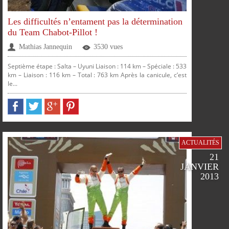
Les difficultés n’entament pas la détermination
du Team Chabot-Pillot !
Mathias Jannequin
3530 vues
Septième étape : Salta – Uyuni Liaison : 114 km – Spéciale : 533
km – Liaison : 116 km – Total : 763 km Après la canicule, c’est
le...
ACTUALITÉS
21
JANVIER
2013