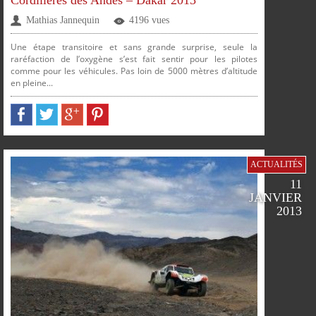
FACEBOOK
TWITTER
GOOGLE
PINTEREST
Mathias Jannequin
4196 vues
Une étape transitoire et sans grande surprise, seule la
raréfaction de l’oxygène s’est fait sentir pour les pilotes
comme pour les véhicules. Pas loin de 5000 mètres d’altitude
PLUS
en pleine...
PARTAGER
PARTAGER
PARTAGER
PARTAGER
ACTUALITÉS
11
JANVIER
2013