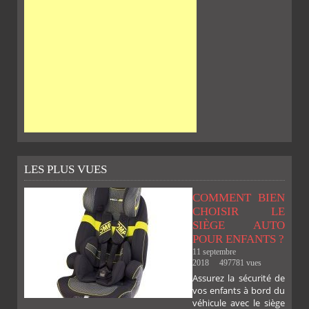
FACEBOOK
TWITTER
GOOGLE
PINTEREST
PLUS
LES PLUS VUES
COMMENT BIEN
CHOISIR LE
SIÈGE AUTO
POUR ENFANTS ?
11 septembre
2018
497781 vues
Assurez la sécurité de
vos enfants à bord du
SUR
SUR
SUR
SUR
véhicule avec le siège