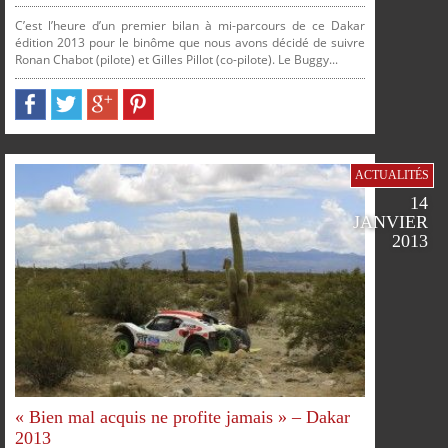
FACEBOOK
TWITTER
GOOGLE
PINTEREST
C’est l’heure d’un premier bilan à mi-parcours de ce Dakar
édition 2013 pour le binôme que nous avons décidé de suivre
Ronan Chabot (pilote) et Gilles Pillot (co-pilote). Le Buggy...
ACTUALITÉS
14
JANVIER
2013
SUR
SUR
SUR
SUR
« Bien mal acquis ne profite jamais » – Dakar
2013