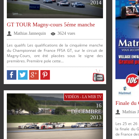
2014
GT TOUR Magny-cours 5éme manche
Mathias Jannequin
3624 vues
Les qualifs Les qualifications de la cinquième manche
du Championnat de France FFSA GT, sur le circuit de
Magny-Cours, ont été placées sous le signe des
premières. Première pole cette...
PARTAGER
PARTAG
VIDÉOS - LA WEB TV
Finale du 
16
DÉCEMBRE
PARTAGER
PARTAGER
PARTAGER
PARTAGER
Mathias 
2013
Les 25 et 26 
la finale du
de France des 