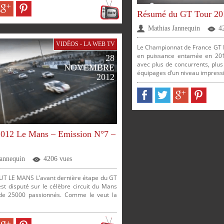
Résumé du GT Tour 20
Mathias Jannequin
4
ER
PARTAGER
PARTAGER
VIDÉOS - LA WEB TV
Le Championnat de France GT 
en puissance entamée en 2011
28
avec plus de concurrents, plus
NOVEMBRE
équipages d’un niveau impressi
2012
PARTAGER
PARTAGER
PARTAGER
PARTAGER
012 Le Mans – Emission N°7 –
Jannequin
4206 vues
T LE MANS L’avant dernière étape du GT
st disputé sur le célèbre circuit du Mans
de 25000 passionnés. Comme le veut la
SUR
SUR