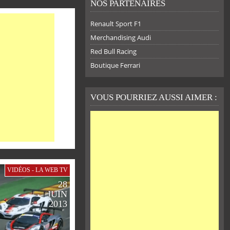
NOS PARTENAIRES
Renault Sport F1
Merchandising Audi
Red Bull Racing
Boutique Ferrari
VOUS POURRIEZ AUSSI AIMER :
VIDÉOS - LA WEB TV
28
JUIN
2013