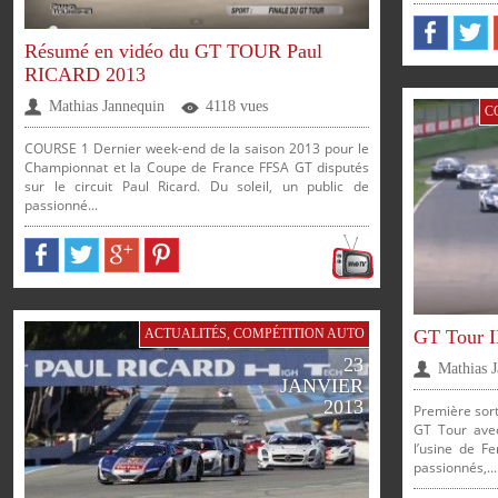
Résumé en vidéo du GT TOUR Paul
RICARD 2013
Mathias Jannequin
4118 vues
C
COURSE 1 Dernier week-end de la saison 2013 pour le
Championnat et la Coupe de France FFSA GT disputés
sur le circuit Paul Ricard. Du soleil, un public de
passionné...
PARTAGER
PARTAGER
PARTAGER
PARTAGER
GT Tour
ACTUALITÉS
,
COMPÉTITION AUTO
23
Mathias 
JANVIER
2013
Première sort
GT Tour avec
l’usine de Fe
passionnés,...