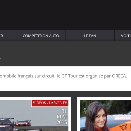
ER
COMPÉTITION AUTO
LE FAN
VOIT
R
tomobile français sur circuit, le GT Tour est organisé par ORECA.
VIDÉOS - LA WEB TV
31
MAI
2015