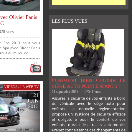
avec Olivier Panis
LES PLUS VUES
2C
320 vues
r Spa 2013 nous vous
e Spa avec Olivier Panis
cuit au milieu de...
COMMENT BIEN CHOISIR LE
SIÈGE AUTO POUR ENFANTS ?
VIDÉOS - LA WEB TV
11 septembre 2018
497541 vues
21
Assurez la sécurité de vos enfants à bord
JUIN
du véhicule avec le siège auto pour
2013
enfants. La nouvelle réglementation
propose un système de sécurité efficace
et obligatoire pour le confort de vos
enfants durant les trajets automobile.
Prenez connaissance des changements de