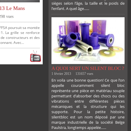
sièges selon l’âge, la taille et le poids de
13 Le Mans
l’enfant. A quel âge......
PLUS
298 vues
FFSA poursuit sa montée
. La grille se renforce
 de constructeurs et des
onnant. Avec...
A QUOI SERT UN SILENT BLOC ?
1 février 2013
131657 vues
En voila une bonne question! Ce que l’on
appelle couramment silent bloc
représente une pièce en matériau souple
permettant d’absorber des chocs ou des
vibrations entre différentes pièces
mécaniques et la structure qui les
supporte. Pour la petite histoire,
silentbloc est un nom déposé par une
marque industrielle de la société Belge
Paulstra, longtemps appelée......