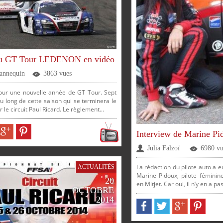
u GT Tour LEDENON en vidéo
Jannequin
3863 vues
 pour une nouvelle année de GT Tour. Sept
 au long de cette saison qui se terminera le
 le circuit Paul Ricard. Le règlement...
Interview de Marine Pi
Julia Falzoï
6980 vu
La rédaction du pilote auto a e
ACTUALITÉS
Marine Pidoux, pilote féminin
20
en Mitjet. Car oui, il n’y en a 
OCTOBRE
2014