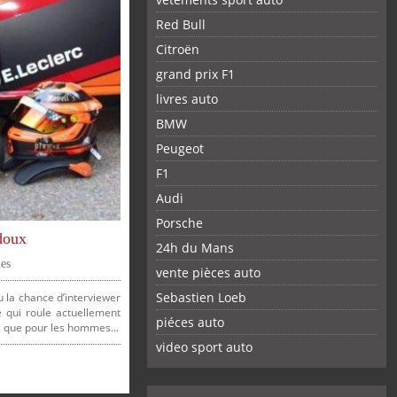
Red Bull
Citroën
grand prix F1
livres auto
BMW
Peugeot
F1
Audi
Porsche
doux
24h du Mans
es
vente pièces auto
Sebastien Loeb
u la chance d’interviewer
e qui roule actuellement
piéces auto
pas que pour les hommes...
FACEBOOK
TWITTER
YOUTUBE
GOOGLE
PINTEREST
RSS
video sport auto