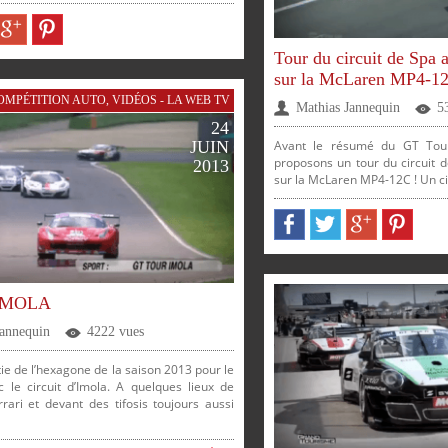
PARTAGER
PARTAGER
PARTAGER
PARTAGER
Tour du circuit de Spa 
sur la McLaren MP4-1
OMPÉTITION AUTO
,
VIDÉOS - LA WEB TV
Mathias Jannequin
5
24
Avant le résumé du GT Tou
JUIN
proposons un tour du circuit d
2013
sur la McLaren MP4-12C ! Un cir
 IMOLA
Jannequin
4222 vues
ie de l’hexagone de la saison 2013 pour le
 le circuit d’Imola. A quelques lieux de
rrari et devant des tifosis toujours aussi