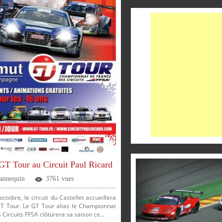
ER
PARTAGER
PARTAGER
GT Tour au Circuit Paul Ricard
Jannequin
3761 vues
octobre, le circuit du Castellet accueillera
 GT Tour. Le GT Tour alias le Championnat
Circuits FFSA clôturera sa saison ce...