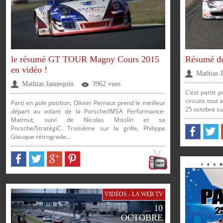
le résumé GT TOUR Magny Cours 2015
Résumé d
en vidéo !
Mathias 
Mathias Jannequin
3962 vues
C’est partit
circuits tout
Parti en pole position, Olivier Pernaut prend le meilleur
25 octobre sur
départ au volant de la Porsche/IMSA Performance-
Matmut, suivi de Nicolas Misslin et sa
Porsche/StratégiC. Troisième sur la grille, Philippe
Giauque rétrograde...
VIDÉOS - LA WEB TV
10
OCTOBRE