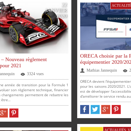
22
ACTUALIT
JANVIER
2020
ORECA choisie par la
 – Nouveau règlement
équipementier 2020/20
 pour 2021
Mathias Jannequin
Jannequin
3324 vues
ORECA devient l’équipementier 
e année de transition pour la Formule 1
pour les saisons 2020/2021. L’o
évoluer son règlement technique, financier
est de développer l’accessibili
es changements permettent de rebattre les
d’améliorer le service rendu aux 
 être...
ER
PARTAGER
PARTAGER
PARTAGER
PARTAGER
PARTAGER
PARTAGER
ACTUALITÉS
,
V