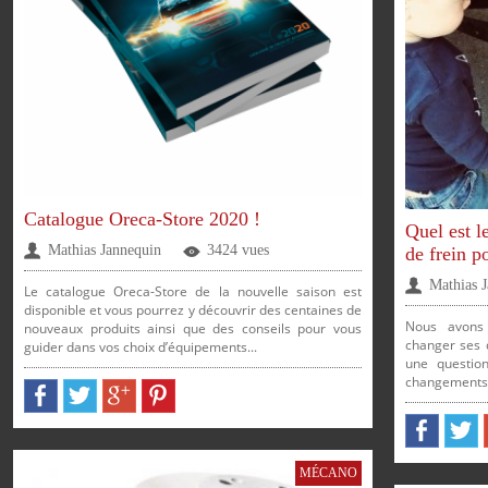
PARTAGER
PARTAGER
PARTAGER
PARTAGER
Catalogue Oreca-Store 2020 !
Quel est l
Mathias Jannequin
3424 vues
de frein p
Mathias 
Le catalogue Oreca-Store de la nouvelle saison est
disponible et vous pourrez y découvrir des centaines de
Nous avons 
nouveaux produits ainsi que des conseils pour vous
changer ses d
guider dans vos choix d’équipements...
une questio
changements.
PARTAGER
PARTAG
MÉCANO