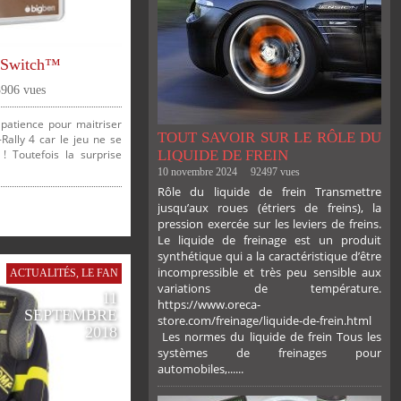
o Switch™
3906 vues
patience pour maitriser
TOUT SAVOIR SUR LE RÔLE DU
Rally 4 car le jeu ne se
LIQUIDE DE FREIN
! Toutefois la surprise
10 novembre 2024
92497 vues
Rôle du liquide de frein Transmettre
jusqu’aux roues (étriers de freins), la
pression exercée sur les leviers de freins.
Le liquide de freinage est un produit
synthétique qui a la caractéristique d’être
incompressible et très peu sensible aux
ACTUALITÉS
,
LE FAN
variations de température.
11
https://www.oreca-
SEPTEMBRE
store.com/freinage/liquide-de-frein.html
2018
Les normes du liquide de frein Tous les
systèmes de freinages pour
automobiles,......