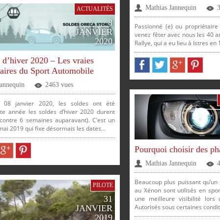
Mathias Jannequin
ACTUALITÉS
8
Passionné (e) ou propriétai
JANVIER
venez fêter avec nous les 40 a
2020
Rallye, qui a eu lieu à Istres en 
 d’hiver 2020 – Les vraies
faires du Sport Automobile
Jannequin
2463 vues
 08 janvier 2020, les soldes ont été
tte année les soldes d’hiver 2020 durent
contre 6 semaines auparavant). C’est un
mai 2019 qui fixe désormais les dates...
Pourquoi choisir des p
Mathias Jannequin
Beaucoup plus puissant qu’un f
PILOTE
au Xénon sont utilisés en spo
31
une meilleure visibilité lors
Autorisés sous certaines conditi
JANVIER
ER
PARTAGER
PARTAGER
2019