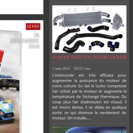
LE FAN
26
DÉCEMBRE
2018
A QUOI SERT UN INTERCOOLER
?
3 mars 2014
92515 vues
L’intercooler est très efficace pour
augmenter la puissance du moteur de
votre voiture. En fait le turbo compresse
l’air utilisé par le moteur et augmente la
température de l’échange thermique. Du
coup plus l’air d’admission est chaud, il
est moins dense, il se dilate en quelque
sorte, ce qui diminue le rendement du
moteur. On installe......