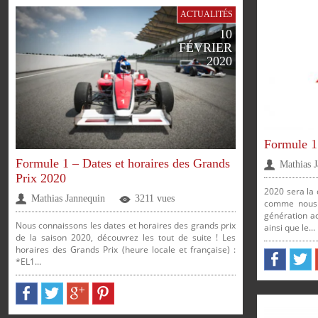
ACTUALITÉS
10
FÉVRIER
2020
Formule 1
Formule 1 – Dates et horaires des Grands
Mathias 
Prix 2020
2020 sera la
Mathias Jannequin
3211 vues
comme nous l
génération a
Nous connaissons les dates et horaires des grands prix
ainsi que le...
de la saison 2020, découvrez les tout de suite ! Les
horaires des Grands Prix (heure locale et française) :
*EL1...