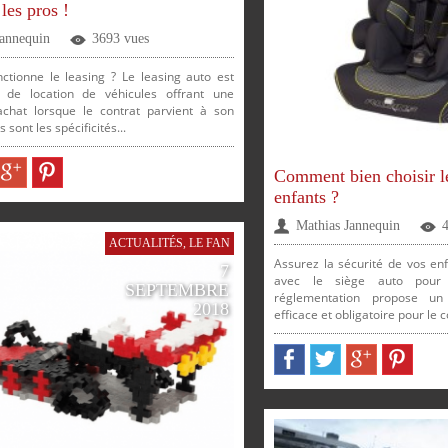
les pros !
Jannequin
3693 vues
tionne le leasing ? Le leasing auto est
SUR
SUR
 de location de véhicules offrant une
d’achat lorsque le contrat parvient à son
 sont les spécificités...
R
GOOGLE
PINTEREST
Comment bien choisir le
FACEBOOK
TWITTER
GOOGLE
PINTEREST
enfants ?
Mathias Jannequin
ACTUALITÉS
,
LE FAN
Assurez la sécurité de vos en
7
PARTAGER
PARTAGER
PARTAGER
PARTAGER
SUR
SUR
SUR
SUR
avec le siège auto pour 
SEPTEMBRE
réglementation propose un
2018
efficace et obligatoire pour le c
SUR
SUR