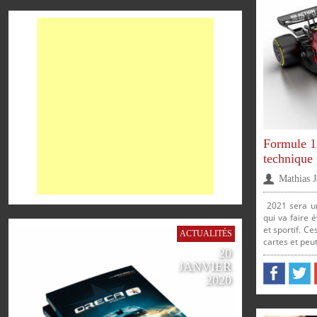
Formule 1
technique
Mathias 
2021 sera un
qui va faire 
et sportif. C
ACTUALITÉS
cartes et peut
20
JANVIER
2020
PARTAGER
PARTAG