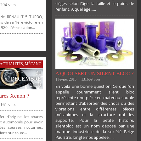
sièges selon l’âge, la taille et le poids de
3294 vues
l’enfant. A quel âge......
PLUS
re de RENAULT 5 TURBO,
ns de sa 1ère victoire en
1980. L’Association...
ACTUALITÉS
,
MÉCANO
31
A QUOI SERT UN SILENT BLOC ?
DÉCEMBRE
1 février 2013
131669 vues
2019
En voila une bonne question! Ce que l’on
appelle couramment silent bloc
hares Xenon ?
représente une pièce en matériau souple
permettant d’absorber des chocs ou des
4161 vues
vibrations entre différentes pièces
mécaniques et la structure qui les
eu d’origine, les phares
supporte. Pour la petite histoire,
rt automobile pour avoir
silentbloc est un nom déposé par une
 des courses nocturnes.
marque industrielle de la société Belge
ons sur route...
Paulstra, longtemps appelée......