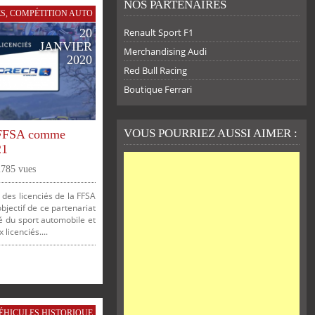
NOS PARTENAIRES
ÉS
,
COMPÉTITION AUTO
20
Renault Sport F1
JANVIER
Merchandising Audi
2020
Red Bull Racing
Boutique Ferrari
VOUS POURRIEZ AUSSI AIMER :
 FFSA comme
21
2785 vues
des licenciés de la FFSA
bjectif de ce partenariat
té du sport automobile et
licenciés....
ÉHICULES HISTORIQUE