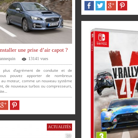
SUR
SUR
SUR
SUR
SUR
SUR
nstaller une prise d’air capot ?
PARTAGER
PARTAGER
PARTAGER
PARTAGER
Jannequin
13141 vues
r plus d’agrément de conduite et de
vous pouvez apporter de nombreux
 au moteur, comme un nouveau système
t, de nouveaux turbos ou compresseurs,
te...
ER
PARTAGER
PARTAGER
ACTUALITÉS
30