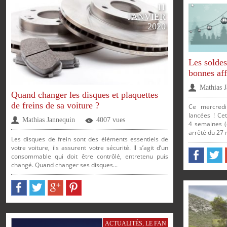
11
JANVIER
2020
Les soldes
bonnes af
Mathias 
Quand changer les disques et plaquettes
de freins de sa voiture ?
Ce mercredi
lancées ! Ce
Mathias Jannequin
4007 vues
4 semaines (
arrêté du 27 
Les disques de frein sont des éléments essentiels de
votre voiture, ils assurent votre sécurité. Il s’agit d’un
consommable qui doit être contrôlé, entretenu puis
changé. Quand changer ses disques...
PARTAGER
PARTAGER
PARTAGER
PARTAGER
PARTAGER
PARTAG
ACTUALITÉS
,
LE FAN