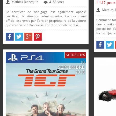
LLD pour 
Mathias Jannequin
4183 vues
Mathias 
Le certificat de non-gage est également appelé
SUR
SUR
SUR
SUR
certificat de situation administrative. Ce document
Comment fonc
officiel est remis par l’ancien propriétaire de la voiture
SUR
SUR
une solution
que vous venez d’acquérir. Il sert principalement à...
possibilité 
terme. Quelles
FACEBOOK
TWITTE
PARTAGER
PARTAGER
PARTAGER
PARTAGER
FACEBOOK
TWITTER
GOOGLE
PINTEREST
ACTUALITÉS
10
SEPTEMBRE
2018
SUR
SUR