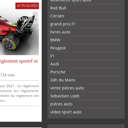
ACTUALITÉS
Red Bull
22
Citroën
JANVIER
grand prix F1
2020
livres auto
BMW
Peugeot
F1
glement sportif et
Audi
Porsche
3724 vues
24h du Mans
our 2021 : Le règlement
vente pièces auto
t comme les règlements
Sebastien Loeb
articles du règlement ont
en...
piéces auto
FACEBOOK
TWITTER
YOUTUBE
GOOGLE
PINTEREST
RSS
video sport auto