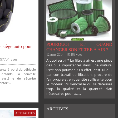
POURQUOI ET QUAND
 siège auto pour
CHANGER SON FILTRE À AIR ?
12 mars 2014
91183 vues
497734 vues
A quoi sert-il ? Le filtre à air est une pièce
des plus importantes dans une voiture.
fants à bord du véhicule
C’est son poumon ! En effet, c’est lui qui,
enfants. La nouvelle
par son travail de filtration, procure de
 système de sécurité
l’air propre et en quantité suffisante pour
onfort...
le moteur. S’il s’encrasse ou se détériore
trop, la qualité et la quantité d’air
nécessaires pour la......
ARCHIVES
ACTUALITÉS