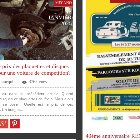
MÉCANO
12
JANVIER
2020
e prix des plaquettes et disques
our une voiture de compétition?
Jannequin
3765 vues
vu dans le précédent article Quand
isques et plaquettes de frein. Mais alors
n se pose : Quelle est le prix de ces
 Un budget...
PARTAGER
PARTAGER
PARTAGER
PARTAGER
ER
PARTAGER
PARTAGER
40éme anniversaire 