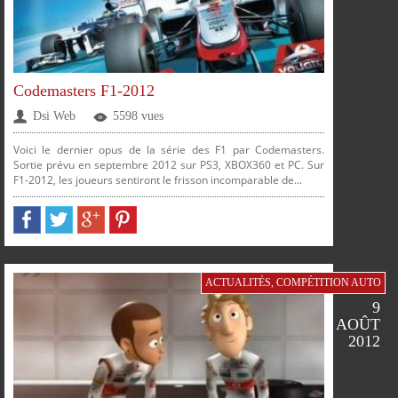
Codemasters F1-2012
Dsi Web
5598 vues
Voici le dernier opus de la série des F1 par Codemasters.
Sortie prévu en septembre 2012 sur PS3, XBOX360 et PC. Sur
F1-2012, les joueurs sentiront le frisson incomparable de...
PARTAGER
PARTAGER
PARTAGER
PARTAGER
ACTUALITÉS
,
COMPÉTITION AUTO
SUR
SUR
SUR
SUR
9
AOÛT
2012