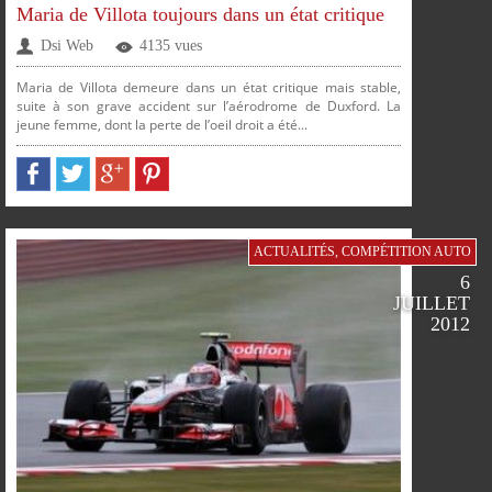
Maria de Villota toujours dans un état critique
Dsi Web
4135 vues
PLUS
Maria de Villota demeure dans un état critique mais stable,
suite à son grave accident sur l’aérodrome de Duxford. La
jeune femme, dont la perte de l’oeil droit a été...
PARTAGER
PARTAGER
PARTAGER
PARTAGER
ACTUALITÉS
,
COMPÉTITION AUTO
6
JUILLET
SUR
SUR
SUR
SUR
2012
FACEBOOK
TWITTER
GOOGLE
PINTEREST