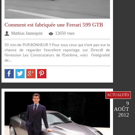
Comment est fabriquée une Ferrari 599 GTB
Mathias Jannequin
12650 vues
50 min de PUR BONHEUR !! Pour tous ceux qui n’ont pas eut la
chance de regarder l’excellent reportage sur Direct8 de
l’émission Les Constructeurs de l’Extrême, voici l’intégralité
de...
PARTAGER
PARTAGER
PARTAGER
PARTAGER
ACTUALITÉS
9
AOÛT
2012