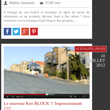
Mathias Jannequin
21100 vues
A l’image du site Audi.fr la boutique en ligne de vente de
vêtements et de produits dérivés Audi a fier allure ! Vous
trouverez sur la boutique Audi-Shop.fr des produits...
PARTAGER
PARTAGER
PARTAGER
PARTAGER
ACTUALITÉS
,
PILOTE
10
JUILLET
2012
SUR
SUR
SUR
SUR
FACEBOOK
TWITTER
GOOGLE
PINTEREST
Le nouveau Ken BLOCK !! Impressionnant
!!!!!