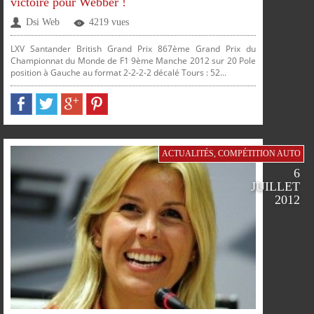
victoire pour Webber !
Dsi Web
4219 vues
PLUS
LXV Santander British Grand Prix 867ème Grand Prix du
Championnat du Monde de F1 9ème Manche 2012 sur 20 Pole
position à Gauche au format 2-2-2-2 décalé Tours : 52...
PARTAGER
PARTAGER
PARTAGER
PARTAGER
ACTUALITÉS
,
COMPÉTITION AUTO
6
JUILLET
SUR
SUR
SUR
SUR
2012
FACEBOOK
TWITTER
GOOGLE
PINTEREST