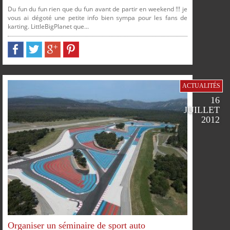
Du fun du fun rien que du fun avant de partir en weekend !!! je
vous ai dégoté une petite info bien sympa pour les fans de
karting. LittleBigPlanet que...
PLUS
PARTAGER
PARTAGER
PARTAGER
PARTAGER
ACTUALITÉS
16
JUILLET
2012
SUR
SUR
SUR
SUR
Organiser un séminaire de sport auto