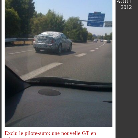
AOÛT
2012
FACEBOOK
TWITTER
GOOGLE
PINTEREST
PLUS
PARTAGER
PARTAGER
PARTAGER
PARTAGER
Exclu le pilote-auto: une nouvelle GT en