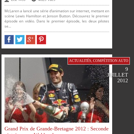
McLaren a lancé une série d’animation sur internet, mettant en
scène Lewis Hamilton et Jenson Button. Découvrez le premier
épisode en vidéo. Dans le premier épisode, les deux pilotes
se...
PARTAGER
PARTAGER
PARTAGER
PARTAGER
ACTUALITÉS
,
COMPÉTITION AUTO
9
JUILLET
2012
SUR
SUR
SUR
SUR
FACEBOOK
TWITTER
GOOGLE
PINTEREST
Grand Prix de Grande-Bretagne 2012 : Seconde