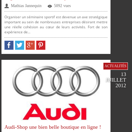
Mathias Jannequin
5092 vues
Organiser un séminaire sportif est devenue un axe stratégique
important au sein de nombreuses entreprises désirant mettre
une réelle cohésion au cœur de leurs activités. Fort de son
expérience de...
FACEBOOK
TWITTER
GOOGLE
PINTEREST
PARTAGER
PARTAGER
PARTAGER
PARTAGER
ACTUALITÉS
13
JUILLET
2012
SUR
SUR
SUR
SUR
Audi-Shop une bien belle boutique en ligne !
PLUS