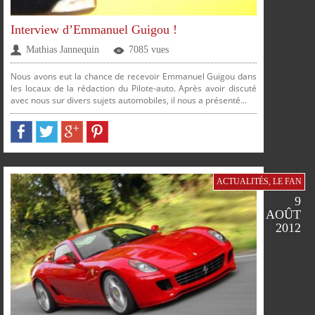
Interview d’Emmanuel Guigou !
Mathias Jannequin
7085 vues
Nous avons eut la chance de recevoir Emmanuel Guigou dans
les locaux de la rédaction du Pilote-auto. Après avoir discuté
avec nous sur divers sujets automobiles, il nous a présenté...
ACTUALITÉS
,
LE FAN
9
AOÛT
2012