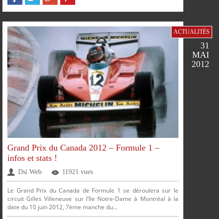
SUR
SUR
SUR
SUR
PLUS
ACTUALITÉS
31
MAI
2012
FACEBOOK
TWITTER
GOOGLE
PINTEREST
Grand Prix du Canada 2012 – Formule 1 –
infos et stats !
Dsi Web
11921 vues
Le Grand Prix du Canada de Formule 1 se déroulera sur le
circuit Gilles Villeneuve sur l’île Notre-Dame à Montréal à la
date du 10 juin 2012, 7ème manche du...