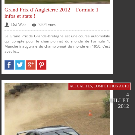
PLUS
Grand Prix d’Angleterre 2012 – Formule 1 –
infos et stats !
Dsi Web
7304 vues
Le Grand Prix de Grande-Bretagne est une course automobile
qui compte pour le championnat du monde de Formule 1.
Manche inaugurale du championnat du monde en 1950, c’est
avec le...
PARTAGER
PARTAGER
PARTAGER
PARTAGER
SUR
SUR
SUR
SUR
ACTUALITÉS
,
COMPÉTITION AUTO
4
JUILLET
2012
FACEBOOK
TWITTER
GOOGLE
PINTEREST
PLUS