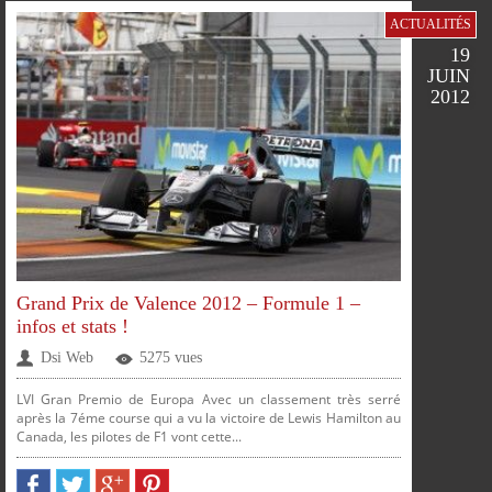
FACEBOOK
TWITTER
GOOGLE
PINTEREST
ACTUALITÉS
PLUS
19
JUIN
2012
Grand Prix de Valence 2012 – Formule 1 –
infos et stats !
Dsi Web
5275 vues
LVI Gran Premio de Europa Avec un classement très serré
après la 7éme course qui a vu la victoire de Lewis Hamilton au
Canada, les pilotes de F1 vont cette...
PARTAGER
PARTAGER
PARTAGER
PARTAGER