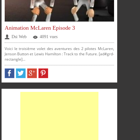
Animation McLaren Episode 3
Dsi Web
4091 vues
Voici le troisième volet des aventures des 2 pilotes McLaren,
Jenson Button et Lewis Hamilton : Track to the Future. [ad#grd-
rectangle]...
PARTAGER
PARTAGER
PARTAGER
PARTAGER
SUR
SUR
SUR
SUR