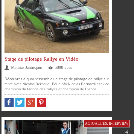
Stage de pilotage Rallye en Vidéo
Mathias Jannequin
5808 vues
PARTAGER
PARTAGER
PARTAGER
PARTAGER
Découvrez à quoi ressemble un stage de pilotage de rallye sur
terre avec Nicolas Bernardi. Pour info Nicolas Bernardi est vice
SUR
SUR
SUR
SUR
champion du Monde des rallyes et champion de France....
FACEBOOK
TWITTER
GOOGLE
PINTEREST
ACTUALITÉS
,
INTERVIEW
4