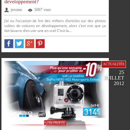
développement?
jerome
5097 vues
FACEBOOK
TWITTER
GOOGLE
PINTEREST
J’ai eu l’occasion de lire des milliers d’articles sur des photos
volées de voitures en développement, alors c’est vrai que ça
fait bizarre d’en voir une en vrai! C’est la...
PLUS
ACTUALITÉS
SUR
SUR
SUR
SUR
25
JUILLET
2012