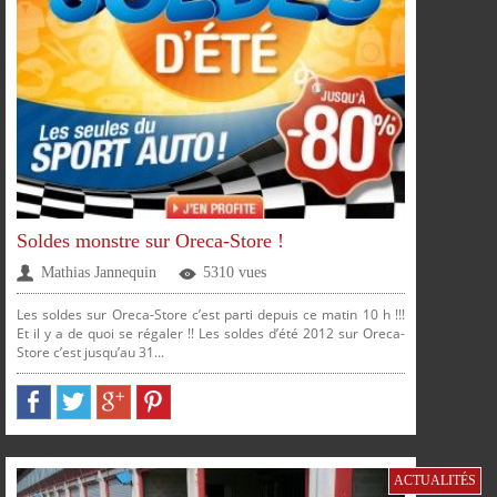
PLUS
Soldes monstre sur Oreca-Store !
Mathias Jannequin
5310 vues
Les soldes sur Oreca-Store c’est parti depuis ce matin 10 h !!!
Et il y a de quoi se régaler !! Les soldes d’été 2012 sur Oreca-
Store c’est jusqu’au 31...
PARTAGER
PARTAGER
PARTAGER
PARTAGER
SUR
SUR
SUR
SUR
FACEBOOK
TWITTER
GOOGLE
PINTEREST
ACTUALITÉS