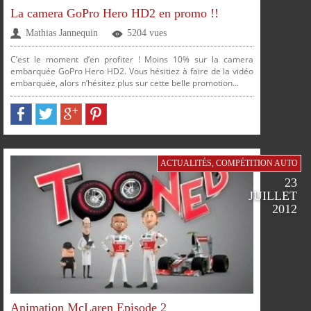
La camera GoPro Hero HD2 en promo !!
FACEBOOK
TWITTER
GOOGLE
PINTEREST
Mathias Jannequin
5204 vues
C’est le moment d’en profiter ! Moins 10% sur la camera
embarquée GoPro Hero HD2. Vous hésitiez à faire de la vidéo
embarquée, alors n’hésitez plus sur cette belle promotion...
PLUS
PARTAGER
PARTAGER
PARTAGER
PARTAGER
ACTUALITÉS
,
COMPÉTITION AUTO
23
JUILLET
2012
Animation McLaren Episode 2