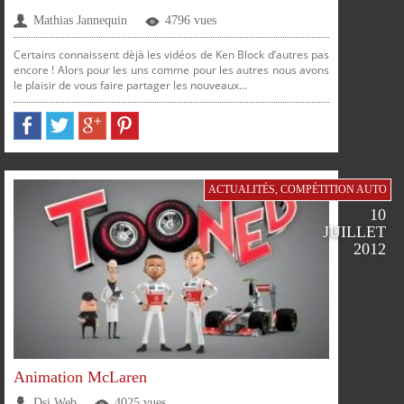
Mathias Jannequin
4796 vues
Certains connaissent dèjà les vidéos de Ken Block d’autres pas
encore ! Alors pour les uns comme pour les autres nous avons
le plaisir de vous faire partager les nouveaux...
PARTAGER
PARTAGER
PARTAGER
PARTAGER
ACTUALITÉS
,
COMPÉTITION AUTO
PLUS
10
SUR
SUR
SUR
SUR
JUILLET
2012
FACEBOOK
TWITTER
GOOGLE
PINTEREST
Animation McLaren
Dsi Web
4025 vues