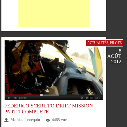
ACTUALITÉS
,
PILOTE
8
AOÛT
2012
PARTAGER
PARTAGER
PARTAGER
PARTAGER
FEDERICO SCERIFFO DRIFT MISSION
PART 1 COMPLETE
SUR
SUR
SUR
SUR
Mathias Jannequin
4465 vues
FACEBOOK
TWITTER
GOOGLE
PINTEREST