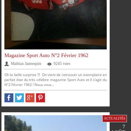
FACEBOOK
TWITTER
GOOGLE
PINTEREST
PARTAGER
PARTAGER
PARTAGER
PARTAGER
Magazine Sport Auto N°2 Février 1962
Mathias Jannequin
9245 vues
Oh la belle surprise !!! On vient de retrouver un exemplaire en
parfait état du très célèbre magazine Sport Auto et il s’agit du
N°2 Février 1962 ! Nous vous...
SUR
SUR
SUR
SUR
ACTUALITÉS
7