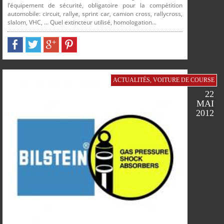
l’équipement de sécurité, obligatoire pour la compétition
automobile: circuit, rallye, sprint car, camion cross, rallycross,
slalom, VHC, … Quel extincteur utilisé, homologation...
PARTAGER
PARTAGER
PARTAGER
PARTAGER
SUR
SUR
SUR
SUR
FACEBOOK
TWITTER
GOOGLE
PINTEREST
ACTUALITÉS
,
VOITURE DE COURSE
22
MAI
2012
PLUS