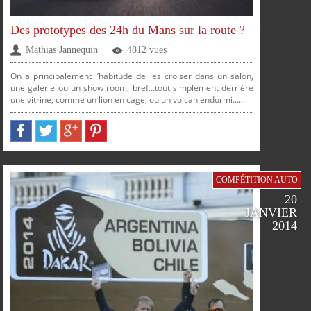
Des prototypes des 24h du Mans sur la route ?
Mathias Jannequin
4812 vues
On a principalement l’habitude de les croiser dans un salon,
une galerie ou un show room, bref…tout simplement derrière
une vitrine, comme un lion en cage, ou un volcan endormi…...
COMPÉTITION AUTO
PARTAGER
PARTAGER
PARTAGER
PARTAGER
20
JANVIER
2014
SUR
SUR
SUR
SUR