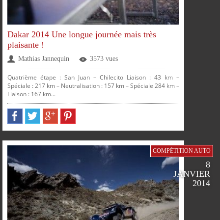
SUR
SUR
SUR
SUR
Dakar 2014 Une longue journée mais très
plaisante !
FACEBOOK
TWITTER
GOOGLE
PINTEREST
Mathias Jannequin
3573 vues
Quatrième étape : San Juan – Chilecito Liaison : 43 km –
PLUS
Spéciale : 217 km – Neutralisation : 157 km – Spéciale 284 km –
Liaison : 167 km...
COMPÉTITION AUTO
8
JANVIER
2014