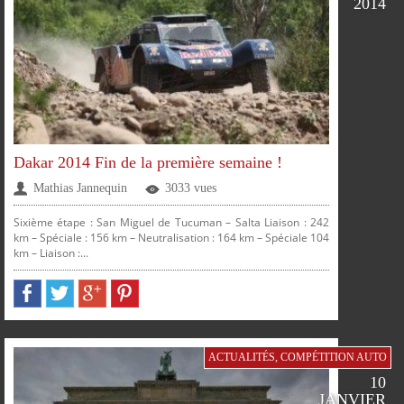
2014
PLUS
Dakar 2014 Fin de la première semaine !
Mathias Jannequin
3033 vues
Sixième étape : San Miguel de Tucuman – Salta Liaison : 242
km – Spéciale : 156 km – Neutralisation : 164 km – Spéciale 104
km – Liaison :...
PARTAGER
PARTAGER
PARTAGER
PARTAGER
ACTUALITÉS
,
COMPÉTITION AUTO
SUR
SUR
SUR
SUR
10
JANVIER