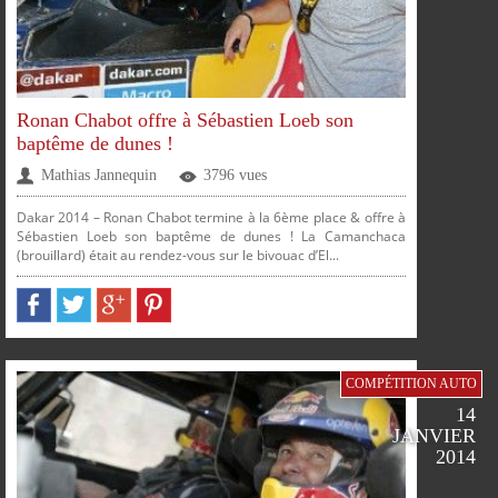
Ronan Chabot offre à Sébastien Loeb son
baptême de dunes !
Mathias Jannequin
3796 vues
Dakar 2014 – Ronan Chabot termine à la 6ème place & offre à
Sébastien Loeb son baptême de dunes ! La Camanchaca
(brouillard) était au rendez-vous sur le bivouac d’El...
SUR
SUR
SUR
SUR
COMPÉTITION AUTO
14
JANVIER
2014
FACEBOOK
TWITTER
GOOGLE
PINTEREST