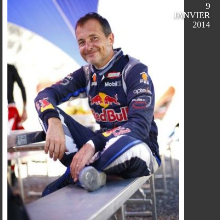
9
SUR
SUR
SUR
SUR
JANVIER
2014
FACEBOOK
TWITTER
GOOGLE
PINTEREST
PARTAGER
PARTAGER
PARTAGER
PARTAGER