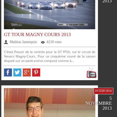
2013
FACEBOOK
TWITTER
GOOGLE
PINTEREST
PLUS
GT TOUR MAGNY COURS 2013
Mathias Jannequin
4218 vues
C’était l’heure de la rentrée pour le GT FFSA, sur le circuit de
Nevers Magny-Cours. Pour ce cinquième round de la saison
disputé sur un week-end et composé comme à...
INTERVIEW
PARTAGER
PARTAGER
PARTAGER
PARTAGER
5
NOVEMBRE
2013
SUR
SUR
SUR
SUR