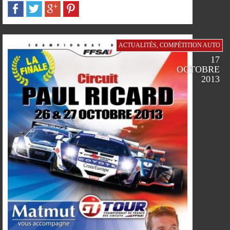
SUR
SUR
SUR
SUR
FACEBOOK
TWITTER
GOOGLE
PINTEREST
ACTUALITÉS
,
COMPÉTITION AUTO
17
PLUS
OCTOBRE
2013