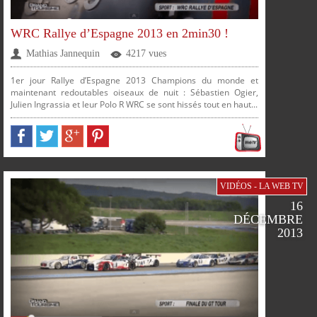
WRC Rallye d’Espagne 2013 en 2min30 !
Mathias Jannequin
4217 vues
1er jour Rallye d’Espagne 2013 Champions du monde et
maintenant redoutables oiseaux de nuit : Sébastien Ogier,
Julien Ingrassia et leur Polo R WRC se sont hissés tout en haut...
PLUS
PARTAGER
PARTAGER
PARTAGER
PARTAGER
VIDÉOS - LA WEB TV
16
DÉCEMBRE
2013
SUR
SUR
SUR
SUR