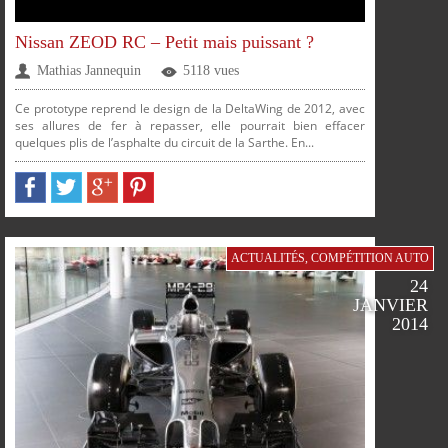
Nissan ZEOD RC – Petit mais puissant ?
Mathias Jannequin
5118 vues
Ce prototype reprend le design de la DeltaWing de 2012, avec
ses allures de fer à repasser, elle pourrait bien effacer
quelques plis de l’asphalte du circuit de la Sarthe. En...
ACTUALITÉS
,
COMPÉTITION AUTO
24
JANVIER
2014