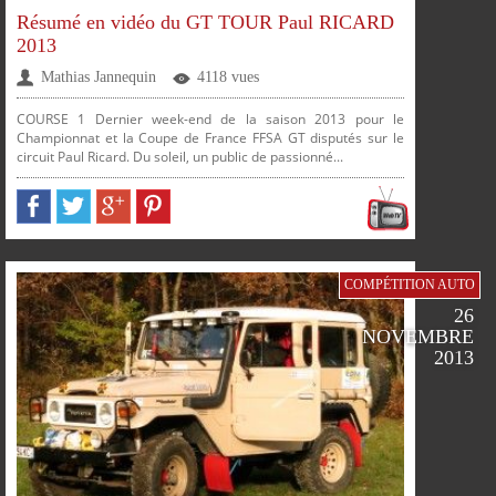
Résumé en vidéo du GT TOUR Paul RICARD
FACEBOOK
TWITTER
GOOGLE
PINTEREST
2013
Mathias Jannequin
4118 vues
COURSE 1 Dernier week-end de la saison 2013 pour le
Championnat et la Coupe de France FFSA GT disputés sur le
circuit Paul Ricard. Du soleil, un public de passionné...
PARTAGER
PARTAGER
PARTAGER
PARTAGER
COMPÉTITION AUTO
PLUS
26
NOVEMBRE
2013
SUR
SUR
SUR
SUR