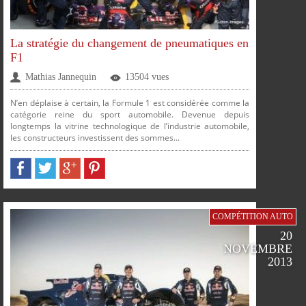
FACEBOOK
TWITTER
GOOGLE
PINTEREST
La stratégie du changement de pneumatiques en
F1
Mathias Jannequin
13504 vues
PLUS
N’en déplaise à certain, la Formule 1 est considérée comme la
catégorie reine du sport automobile. Devenue depuis
longtemps la vitrine technologique de l’industrie automobile,
les constructeurs investissent des sommes...
PARTAGER
PARTAGER
PARTAGER
PARTAGER
COMPÉTITION AUTO
SUR
SUR
SUR
SUR
20
NOVEMBRE
2013