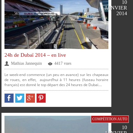
10
JANVIER
2014
PLUS
24h de Dubaï 2014 – en live
Mathias Jannequin
4417 vues
Le week-end commence (un peu en avance) sur les chapeaux
de roues, en effet, aujourd’hui à 11 heures (fuseau horaire
français) est donné le top départ des 24 heures de Dubaï....
PARTAGER
PARTAGER
PARTAGER
PARTAGER
COMPÉTITION AUTO
10