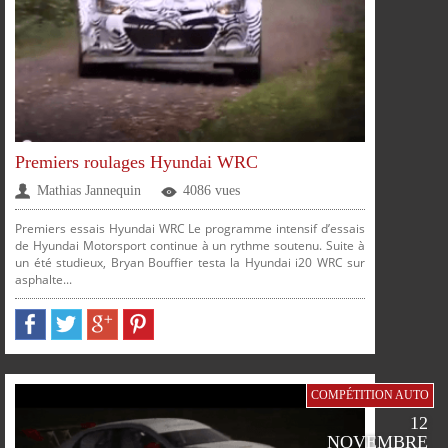
PLUS
Premiers roulages Hyundai WRC
Mathias Jannequin
4086 vues
Premiers essais Hyundai WRC Le programme intensif d’essais
de Hyundai Motorsport continue à un rythme soutenu. Suite à
un été studieux, Bryan Bouffier testa la Hyundai i20 WRC sur
asphalte...
PARTAGER
PARTAGER
PARTAGER
PARTAGER
SUR
SUR
SUR
SUR
COMPÉTITION AUTO
12
FACEBOOK
TWITTER
GOOGLE
PINTEREST
NOVEMBRE