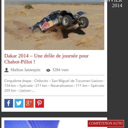
JANVIER
SUR
SUR
SUR
SUR
2014
FACEBOOK
TWITTER
GOOGLE
PINTEREST
Dakar 2014 – Une drôle de journée pour
Chabot-Pillot !
Mathias Jannequin
3284 vues
Cinquième étape : Chilecito – San Miguel de Tucuman Liaison :
PLUS
154 km – Spéciale : 211 km – Neutralisation : 111 km – Spéciale
205 km – Liaison :...
PARTAGER
PARTAGER
PARTAGER
PARTAGER
COMPÉTITION AUTO