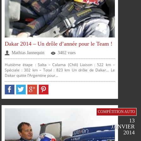
Dakar 2014 – Un drôle d’année pour le Team !
Mathias Jannequin
3402 vues
Huitième étape : Salta – Calama (Chili) Liaison : 522 km –
Spéciale : 302 km – Total : 823 km Un drôle de Dakar… Le
Dakar quitte l’Argentine pour...
PARTAGER
PARTAGER
PARTAGER
PARTAGER
COMPÉTITION AUTO
13
JANVIER
2014