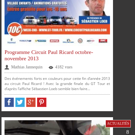
SUR
SUR
SUR
SUR
PARTAGER
PARTAGER
PARTAGER
PARTAGER
FACEBOOK
TWITTER
GOOGLE
PINTEREST
PLUS
Programme Circuit Paul Ricard octobre-
novembre 2013
Mathias Jannequin
4182 vues
Des événements forts en couleurs pour cette fin d’année 2013
au circuit Paul Ricard ! Avec la grande finale du GT Tour et
d’après l’affiche Sébastien Loeb semble bien faire...
ACTUALITÉS
SUR
SUR
SUR
SUR
8