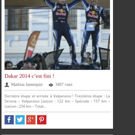
PARTAGER
PARTAGER
PARTAGER
PARTAGER
Dakar 2014 c’est fini !
Mathias Jannequin
3497 vues
Dernière étape et arrivée à Valparaiso ! Treizième étape : La
Serena – Valparaiso Liaison : 122 km – Spéciale : 157 km –
SUR
SUR
SUR
SUR
Liaison : 256 km – Total...