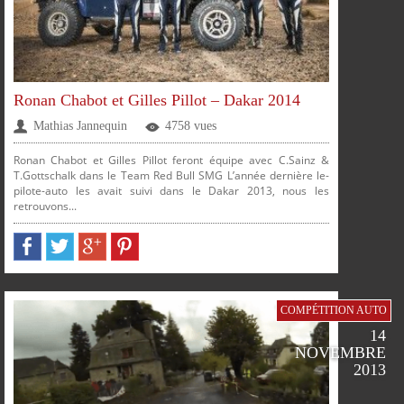
FACEBOOK
TWITTER
GOOGLE
PINTEREST
Ronan Chabot et Gilles Pillot – Dakar 2014
Mathias Jannequin
4758 vues
PLUS
Ronan Chabot et Gilles Pillot feront équipe avec C.Sainz &
T.Gottschalk dans le Team Red Bull SMG L’année dernière le-
pilote-auto les avait suivi dans le Dakar 2013, nous les
retrouvons...
PARTAGER
PARTAGER
PARTAGER
PARTAGER
SUR
SUR
SUR
SUR
COMPÉTITION AUTO
14
NOVEMBRE
2013