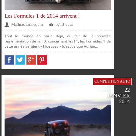
Les Formules 1 de 2014 arrivent !
Mathias Jannequin
5713 vues
Tout le monde en parle déjà, du fait de la nouvelle
réglementation de la FIA concernant les F1, les Formules 1 de
cette année seraient « hideuses » (c’est ce que Adrian...
PARTAGER
PARTAGER
PARTAGER
PARTAGER
COMPÉTITION AUTO
22
JANVIER
2014