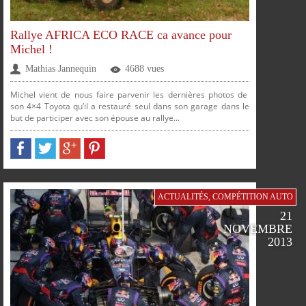
FACEBOOK
TWITTER
GOOGLE
PINTEREST
Rallye AFRICA ECO RACE ca avance pour
Michel !
Mathias Jannequin
4688 vues
Michel vient de nous faire parvenir les dernières photos de
son 4×4 Toyota qu’il a restauré seul dans son garage dans le
but de participer avec son épouse au rallye...
PARTAGER
PARTAGER
PARTAGER
PARTAGER
ACTUALITÉS
,
COMPÉTITION AUTO
21
NOVEMBRE
2013
SUR
SUR
SUR
SUR