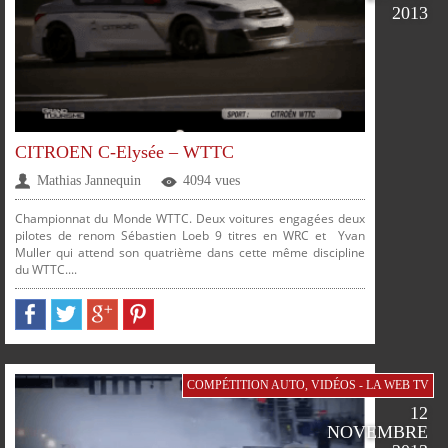
2013
PLUS
CITROEN C-Elysée – WTTC
Mathias Jannequin
4094 vues
Championnat du Monde WTTC. Deux voitures engagées deux
pilotes de renom Sébastien Loeb 9 titres en WRC et Yvan
Muller qui attend son quatrième dans cette même discipline
du WTTC....
PARTAGER
PARTAGER
PARTAGER
PARTAGER
COMPÉTITION AUTO
,
VIDÉOS - LA WEB TV
12
SUR
SUR
SUR
SUR
NOVEMBRE