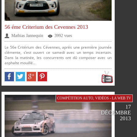
56 éme Criterium des Cevennes 2013
Mathias Jannequin
3992 vues
FACEBOOK
TWITTER
GOOGLE
PINTEREST
Le 56e Critérium des Cévennes, après une première journée
clémente, s’est ouvert ce samedi avec un temps incertain.
Dans la matinée, les concurrents ont dû composer avec un
asphalte mouillé...
PLUS
PARTAGER
PARTAGER
PARTAGER
PARTAGER
COMPÉTITION AUTO
,
VIDÉOS - LA WEB TV
17
DÉCEMBRE
SUR
SUR
SUR
SUR
2013