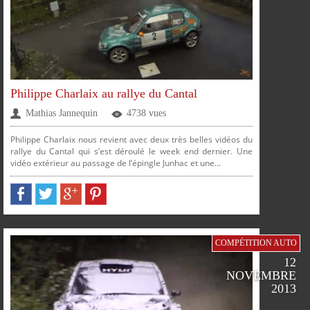
FACEBOOK
TWITTER
GOOGLE
PINTEREST
Philippe Charlaix au rallye du Cantal
PLUS
Mathias Jannequin
4738 vues
Philippe Charlaix nous revient avec deux très belles vidéos du
rallye du Cantal qui s’est déroulé le week end dernier. Une
vidéo extérieur au passage de l’épingle Junhac et une...
PARTAGER
PARTAGER
PARTAGER
PARTAGER
COMPÉTITION AUTO
SUR
SUR
SUR
SUR
12
NOVEMBRE
2013
FACEBOOK
TWITTER
GOOGLE
PINTEREST