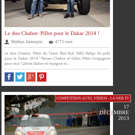
SUR
SUR
SUR
SUR
Le duo Chabot- Pillot pour le Dakar 2014 !
Mathias Jannequin
4773 vues
FACEBOOK
TWITTER
GOOGLE
PINTEREST
Le duo Chabot- Pillot du Team Red Bull SMG Rallye fin prêt
pour le Dakar 2014 ! Ronan Chabot et Gilles Pillot s’engagent
pour leur 12ème Dakar et rejoigne le...
PLUS
PARTAGER
PARTAGER
PARTAGER
PARTAGER
COMPÉTITION AUTO
,
VIDÉOS - LA WEB TV
17
DÉCEMBRE
2013