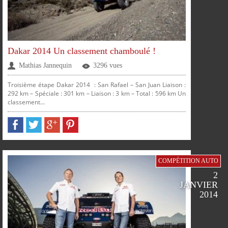
SUR
SUR
SUR
SUR
Dakar 2014 Un classement chamboulé !
FACEBOOK
TWITTER
GOOGLE
PINTEREST
Mathias Jannequin
3296 vues
Troisième étape Dakar 2014 : San Rafael – San Juan Liaison :
292 km – Spéciale : 301 km – Liaison : 3 km – Total : 596 km Un
PLUS
classement...
PARTAGER
PARTAGER
PARTAGER
PARTAGER
COMPÉTITION AUTO
2
JANVIER
2014