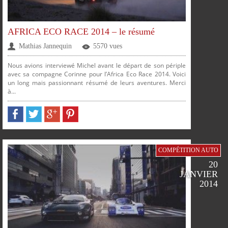
AFRICA ECO RACE 2014 – le résumé
Mathias Jannequin
5570 vues
Nous avions interviewé Michel avant le départ de son périple
avec sa compagne Corinne pour l’Africa Eco Race 2014. Voici
un long mais passionnant résumé de leurs aventures. Merci
à...
PARTAGER
PARTAGER
PARTAGER
PARTAGER
COMPÉTITION AUTO
20
JANVIER
2014