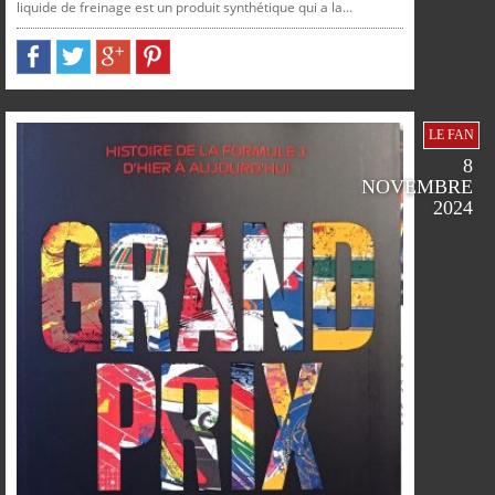
liquide de freinage est un produit synthétique qui a la...
LE FAN
8
FACEBOOK
TWITTER
GOOGLE
PINTEREST
NOVEMBRE
2024
SUR
SUR
SUR
SUR