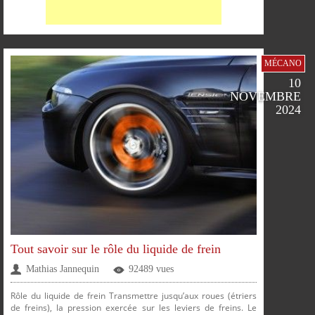
FACEBOOK
TWITTER
GOOGLE
PINTEREST
MÉCANO
10
SUR
SUR
SUR
SUR
NOVEMBRE
2024
PARTAGER
PARTAGER
PARTAGER
PARTAGER
Tout savoir sur le rôle du liquide de frein
Mathias Jannequin
92489 vues
Rôle du liquide de frein Transmettre jusqu’aux roues (étriers
de freins), la pression exercée sur les leviers de freins. Le