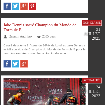
PARTAGER
PARTAGER
PARTAGER
PARTAGER
NON CLASSÉ
Jake Dennis sacré Champion du Monde de
31
Formule E
JUILLET
Quentin Andrieux
2035 vues
2023
PLUS
Classé deuxième à l’issue du E-Prix de Londres, Jake Dennis a
validé son titre de Champion du Monde de Formule E pour le
team Andretti Autosport. Sur le circuit urbain de...
ACTUALITÉS
24
JUILLET
SUR
SUR
SUR
SUR
FACEBOOK
TWITTER
GOOGLE
PINTEREST
2023