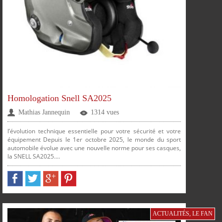
Homologation Snell SA2025
Mathias Jannequin
1314 vues
l’évolution technique essentielle pour votre sécurité et votre
PARTAGER
PARTAGER
PARTAGER
PARTAGER
équipement Depuis le 1er octobre 2025, le monde du sport
automobile évolue avec une nouvelle norme pour ses casques,
la SNELL SA2025....
ACTUALITÉS
,
LE FAN