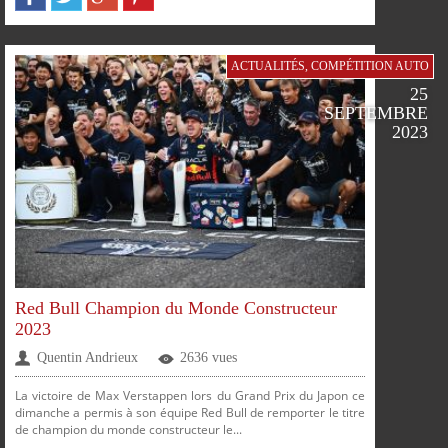
ACTUALITÉS
,
COMPÉTITION AUTO
25
SEPTEMBRE
2023
FACEBOOK
TWITTER
GOOGLE
PINTEREST
Red Bull Champion du Monde Constructeur
2023
SUR
SUR
SUR
SUR
Quentin Andrieux
2636 vues
La victoire de Max Verstappen lors du Grand Prix du Japon ce
dimanche a permis à son équipe Red Bull de remporter le titre
de champion du monde constructeur le...