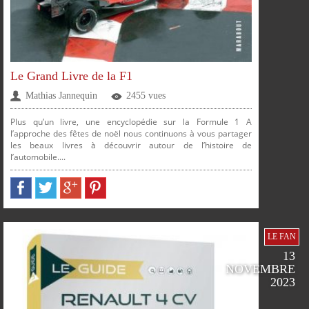
PARTAGER
PARTAGER
PARTAGER
PARTAGER
Le Grand Livre de la F1
Mathias Jannequin
2455 vues
FACEBOOK
TWITTER
GOOGLE
PINTEREST
Plus qu’un livre, une encyclopédie sur la Formule 1 A
l’approche des fêtes de noël nous continuons à vous partager
les beaux livres à découvrir autour de l’histoire de
l’automobile....
LE FAN
13
NOVEMBRE
SUR
SUR
SUR
SUR
2023