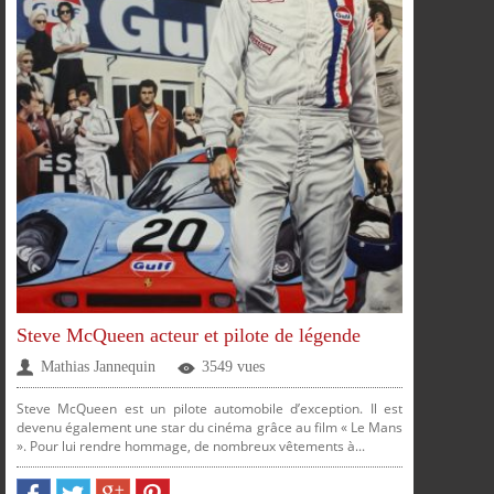
SUR
SUR
SUR
SUR
PLUS
PARTAGER
PARTAGER
PARTAGER
PARTAGER
Steve McQueen acteur et pilote de légende
Mathias Jannequin
3549 vues
Steve McQueen est un pilote automobile d’exception. Il est
devenu également une star du cinéma grâce au film « Le Mans
». Pour lui rendre hommage, de nombreux vêtements à...