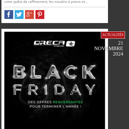
cette quête de raffinement, les moulins à poivre et...
PARTAGER
PARTAGER
PARTAGER
PARTAGER
ACTUALITÉS
21
NOVEMBRE
2024