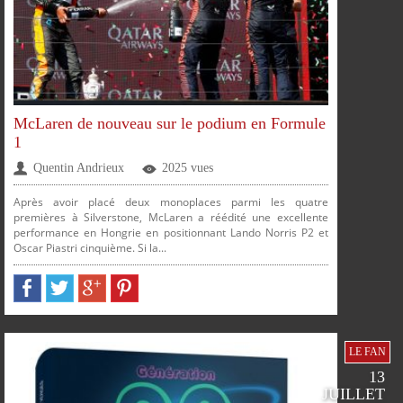
PARTAGER
PARTAGER
PARTAGER
PARTAGER
McLaren de nouveau sur le podium en Formule
1
Quentin Andrieux
2025 vues
Après avoir placé deux monoplaces parmi les quatre
premières à Silverstone, McLaren a réédité une excellente
performance en Hongrie en positionnant Lando Norris P2 et
Oscar Piastri cinquième. Si la...
PARTAGER
PARTAGER
PARTAGER
PLUS
LE FAN
13
JUILLET