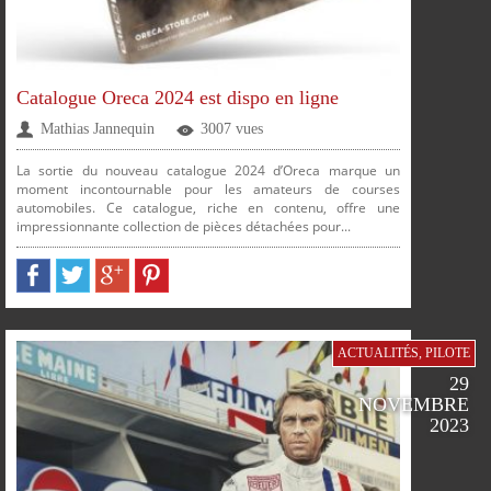
PARTAGER
PARTAGER
PARTAGER
PARTAGER
Catalogue Oreca 2024 est dispo en ligne
Mathias Jannequin
3007 vues
PLUS
La sortie du nouveau catalogue 2024 d’Oreca marque un
moment incontournable pour les amateurs de courses
automobiles. Ce catalogue, riche en contenu, offre une
impressionnante collection de pièces détachées pour...
FACEBOOK
TWITTER
GOOGLE
PINTEREST
ACTUALITÉS
,
PILOTE
29
NOVEMBRE
2023