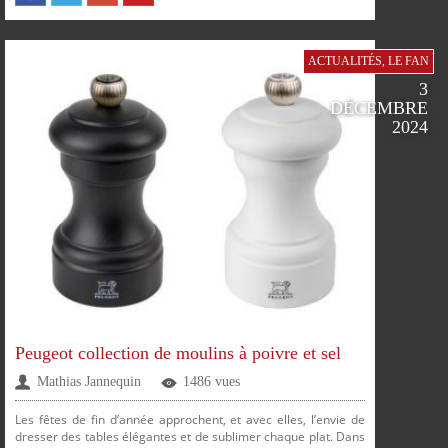
ACTUALITÉS
,
LE FAN
3
DÉCEMBRE
2024
Peugeot collection de moulins à poivre et sel
SUR
SUR
SUR
SUR
Mathias Jannequin
1486 vues
Les fêtes de fin d’année approchent, et avec elles, l’envie de
dresser des tables élégantes et de sublimer chaque plat. Dans