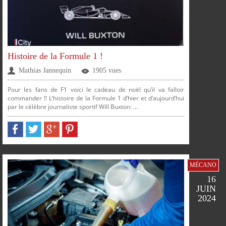
PARTAGER
PARTAGER
PARTAGER
PARTAGER
Histoire de la Formule 1 !
PLUS
Mathias Jannequin
1905 vues
Pour les fans de F1 voici le cadeau de noël qu’il va falloir
commander !! L’histoire de la Formule 1 d’hier et d’aujourd’hui
par le célèbre journaliste sportif Will Buxton: ...
FACEBOOK
TWITTER
GOOGLE
PINTEREST
SUR
SUR
SUR
SUR
MÉCANO
16
JUIN
2024