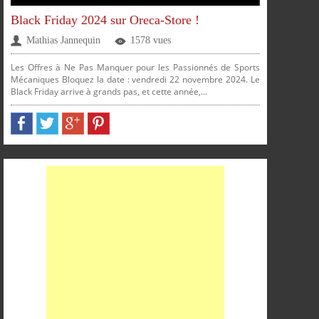
Black Friday 2024 sur Oreca-Store !
SUR
SUR
SUR
SUR
Mathias Jannequin
1578 vues
PARTAGER
PARTAGER
PARTAGER
PARTAGER
Les Offres à Ne Pas Manquer pour les Passionnés de Sports
Mécaniques Bloquez la date : vendredi 22 novembre 2024. Le
Black Friday arrive à grands pas, et cette année,...