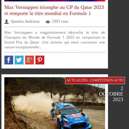
Max Verstappen triomphe au GP du Qatar 2023
et remporte le titre mondial en Formule 1
Quentin Andrieux
2393 vues
Max Verstappen a magistralement décroché le titre de
Champion du Monde de Formule 1 2023 en remportant le
Grand Prix du Qatar. Une victoire qui vient couronner une
saison exceptionnelle...
PARTAGER
PARTAGER
PARTAGER
PARTAGER
FACEBOOK
TWITTER
GOOGLE
PINTEREST
ACTUALITÉS
,
COMPÉTITION AUTO
2
OCTOBRE
2023