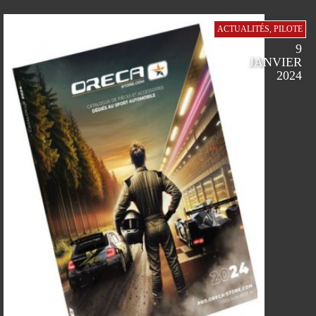
ACTUALITÉS
,
PILOTE
9
JANVIER
FACEBOOK
TWITTER
GOOGLE
PINTEREST
2024
SUR
SUR
SUR
SUR