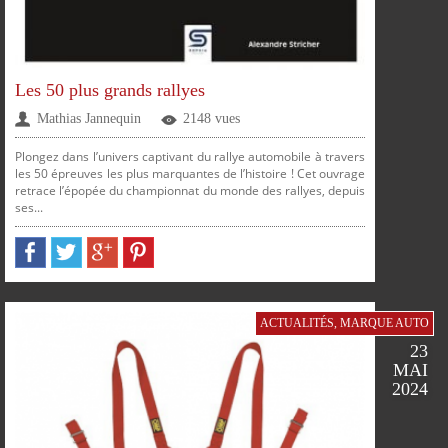
PARTAGER
PARTAGER
PARTAGER
PARTAGER
Les 50 plus grands rallyes
Mathias Jannequin
2148 vues
Plongez dans l’univers captivant du rallye automobile à travers
les 50 épreuves les plus marquantes de l’histoire ! Cet ouvrage
retrace l’épopée du championnat du monde des rallyes, depuis
ses...
FACEBOOK
TWITTER
GOOGLE
PINTEREST
ACTUALITÉS
,
MARQUE AUTO
23
MAI
2024
SUR
SUR
SUR
SUR