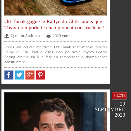
Ott Tänak gagne le Rallye du Chili tandis que
Toyota remporte le championnat constructeur !
Quentin Andrieux
2020 vues
SUR
SUR
SUR
SUR
PLUS
Après une course maîtrisée, Ott Tänak s’est imposé lors du
Rallye du Chili BioBio 2023. L’équipe rivale Toyota Gazoo
Racing était aussi à la fête en remportant le championnat
constructeur....
PARTAGER
PARTAGER
PARTAGER
PARTAGER
PILOTE
29
SEPTEMBRE
2023