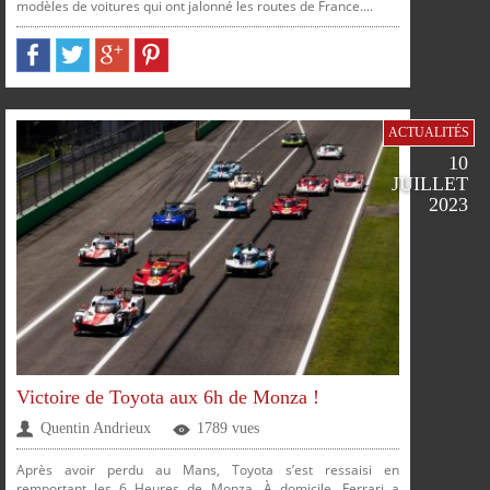
modèles de voitures qui ont jalonné les routes de France....
FACEBOOK
TWITTER
GOOGLE
PINTEREST
PLUS
ACTUALITÉS
10
JUILLET
SUR
SUR
SUR
SUR
2023
Victoire de Toyota aux 6h de Monza !
Quentin Andrieux
1789 vues
SUR
SUR
SUR
Après avoir perdu au Mans, Toyota s’est ressaisi en
remportant les 6 Heures de Monza. À domicile, Ferrari a