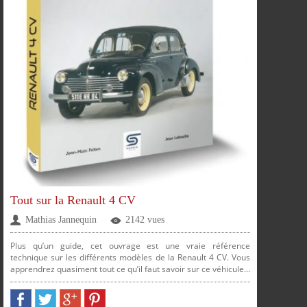
PLUS
FACEBOOK
TWITTER
GOOGLE
PINTEREST
Tout sur la Renault 4 CV
PARTAGER
PARTAGER
PARTAGER
PARTAGER
Mathias Jannequin
2142 vues
Plus qu’un guide, cet ouvrage est une vraie référence
technique sur les différents modèles de la Renault 4 CV. Vous
apprendrez quasiment tout ce qu’il faut savoir sur ce véhicule...