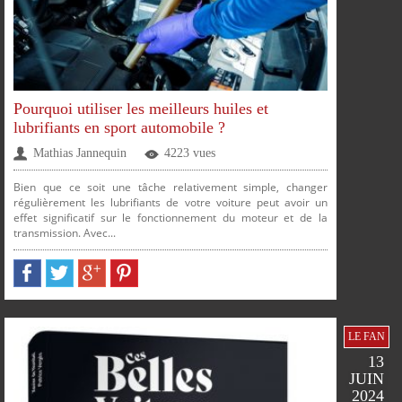
Pourquoi utiliser les meilleurs huiles et
lubrifiants en sport automobile ?
Mathias Jannequin
4223 vues
Bien que ce soit une tâche relativement simple, changer
régulièrement les lubrifiants de votre voiture peut avoir un
effet significatif sur le fonctionnement du moteur et de la
PLUS
transmission. Avec...
PARTAGER
PARTAGER
PARTAGER
PARTAGER
FACEBOOK
TWITTER
GOOGLE
PINTEREST
LE FAN
13
JUIN
2024