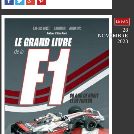
FACEBOOK
TWITTER
GOOGLE
PINTEREST
LE FAN
28
SUR
SUR
SUR
SUR
NOVEMBRE
2023
PLUS